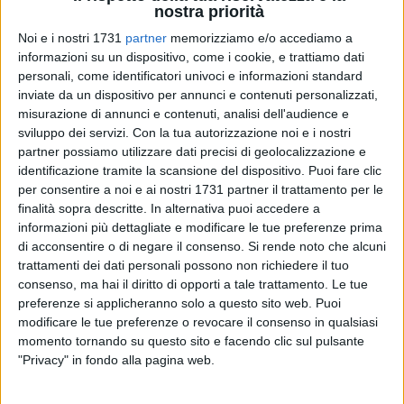
nostra priorità
Noi e i nostri 1731
partner
memorizziamo e/o accediamo a
2
A cura di
informazioni su un dispositivo, come i cookie, e trattiamo dati
GIANLUCA BATTISTA
personali, come identificatori univoci e informazioni standard
inviate da un dispositivo per annunci e contenuti personalizzati,
misurazione di annunci e contenuti, analisi dell'audience e
sviluppo dei servizi.
Con la tua autorizzazione noi e i nostri
Stava uscendo da casa sua per recarsi a scuola, dove
partner possiamo utilizzare dati precisi di geolocalizzazione e
insegna.
Enzo Cuscito
, Vicesindaco di Gioia del Colle, eletto
identificazione tramite la scansione del dispositivo. Puoi fare clic
in una lista civica, venerdì mattina è stato aggredito da due
per consentire a noi e ai nostri 1731 partner il trattamento per le
uomini incappucciati
a colpi di bastone
.
finalità sopra descritte. In alternativa puoi accedere a
informazioni più dettagliate e modificare le tue preferenze prima
di acconsentire o di negare il consenso.
Si rende noto che alcuni
Secondo le prime ricostruzioni, i due aggressori non
trattamenti dei dati personali possono non richiedere il tuo
sarebbero riconoscibili perché non avrebbero parlato mentre
consenso, ma hai il diritto di opporti a tale trattamento. Le tue
colpivano ripetutamente al braccio ed alla schiena il politico
preferenze si applicheranno solo a questo sito web. Puoi
gioiese. Possibile, secondo quanto si è appreso dallo stesso
modificare le tue preferenze o revocare il consenso in qualsiasi
Cuscito, che l'accaduto abbia a che fare con l
'assegnazione
momento tornando su questo sito e facendo clic sul pulsante
delle case popolari,
dove il Vicesindaco ha mostrato polso
"Privacy" in fondo alla pagina web.
fermo per il rispetto delle regole.