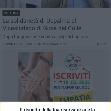
POLITICA
La solidarietà di Depalma al
Vicesindaco di Gioia del Colle
Dopo l'aggressione subita a colpi di bastone
GIOVINAZZO -
DOMENICA 29 GENNAIO 2017
12.21
Il rispetto della tua riservatezza è la