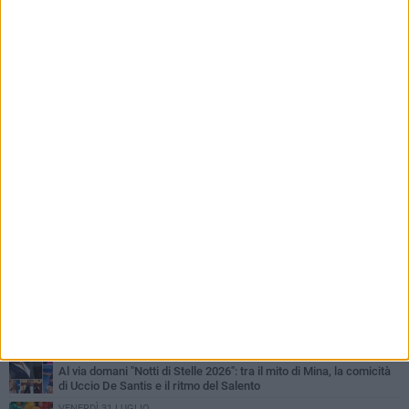
PIÙ LETTI QUESTA SETTIMANA
LUNEDÌ 3 AGOSTO
Miss Mamma Italiana: premiata anche una giovinazzese
MARTEDÌ 4 AGOSTO
Liquidi oleosi sul litorale di Giovinazzo, rimossa macchia di
idrocarburi
VENERDÌ 31 LUGLIO
Al via domani "Notti di Stelle 2026": tra il mito di Mina, la comicità
di Uccio De Santis e il ritmo del Salento
VENERDÌ 31 LUGLIO