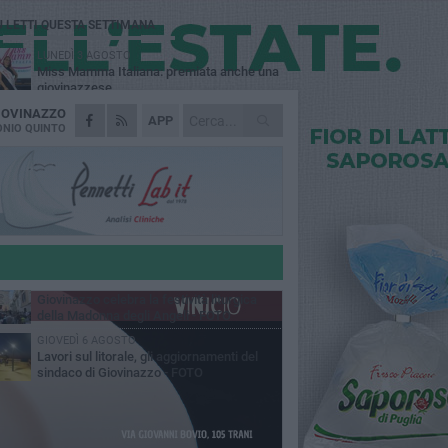
Ù LETTI QUESTA SETTIMANA
LUNEDÌ 3 AGOSTO
Miss Mamma Italiana: premiata anche una
giovinazzese
IOVINAZZO
MARTEDÌ 4 AGOSTO
APP
Liquidi oleosi sul litorale di Giovinazzo,
NIO QUINTO
rimossa macchia di idrocarburi
MERCOLEDÌ 5 AGOSTO
Problemi raccolta plastica in Puglia:
l'assessora Ciliento prova a spegnere le
lemiche
LUNEDÌ 3 AGOSTO
«Giovinazzo, a che punto siamo?»:
PrimaVera Alternativa traccia il bilancio di
nni di Sollecito
MARTEDÌ 4 AGOSTO
Giovinazzo celebra la festività liturgica
della Madonna degli Angeli - FOTO
GIOVEDÌ 6 AGOSTO
Lavori sul litorale, gli aggiornamenti del
sindaco di Giovinazzo - FOTO