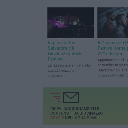
In piazza San
Il Giovinazzo 
Salvatore c'è il
Festival torna 
Giovinazzo Rock
22ª edizione
Festival
Appuntamento il 1
settembre in piazz
La rassegna è arrivata alla
Salvatore con la r
sua 22ª edizione. Il
organizzata dall'Arc
programma
"Tressett"
RICEVI AGGIORNAMENTI E
CONTENUTI DA GIOVINAZZO
GRATIS
NELLA TUA E-MAIL