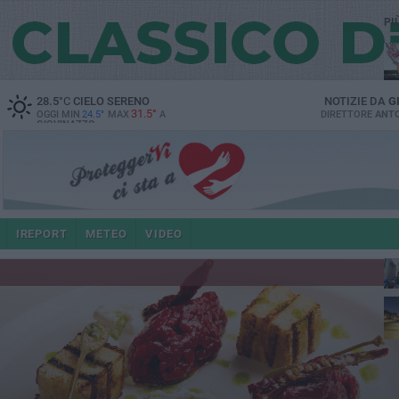
PI
28.5
°C
CIELO SERENO
NOTIZIE DA
G
31.5°
OGGI MIN
24.5°
MAX
A
DIRETTORE
ANTO
GIOVINAZZO
po
IREPORT
METEO
VIDEO
4 a