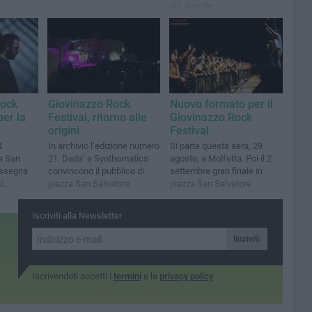
più riuscite
Rock
Giovinazzo Rock
Nuovo formato per il
per la
Festival, ritorno alle
Giovinazzo Rock
origini
Festival
4
In archivio l’edizione numero
Si parte questa sera, 29
a San
21. Dada’ e Synthomatics
agosto, a Molfetta. Poi il 2
assegna
convincono il pubblico di
settembre gran finale in
i
piazza San Salvatore
piazza San Salvatore
Iscriviti alla Newsletter
Iscriviti
Iscrivendoti accetti i
termini
e la
privacy policy