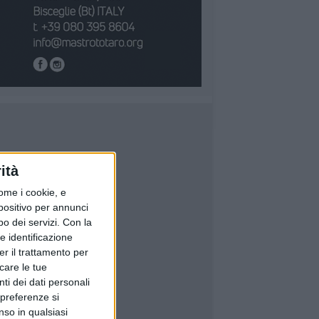
ità
ome i cookie, e
spositivo per annunci
o dei servizi.
Con la
e identificazione
er il trattamento per
icare le tue
ti dei dati personali
 preferenze si
nso in qualsiasi