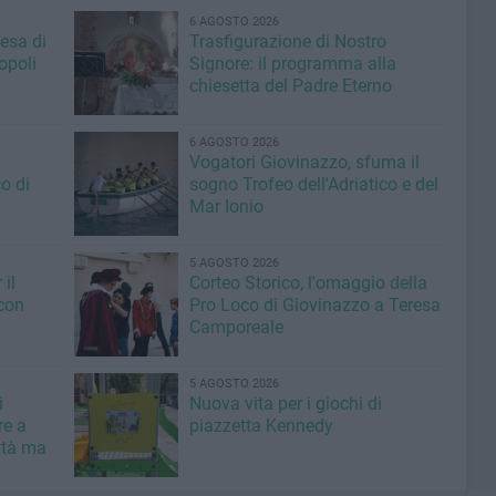
6 AGOSTO 2026
iesa di
Trasfigurazione di Nostro
opoli
Signore: il programma alla
chiesetta del Padre Eterno
6 AGOSTO 2026
Vogatori Giovinazzo, sfuma il
o di
sogno Trofeo dell'Adriatico e del
Mar Ionio
5 AGOSTO 2026
il
Corteo Storico, l'omaggio della
con
Pro Loco di Giovinazzo a Teresa
Camporeale
5 AGOSTO 2026
i
Nuova vita per i giochi di
re a
piazzetta Kennedy
ità ma