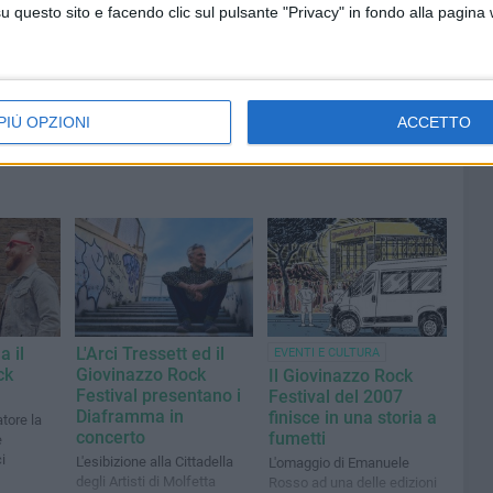
Signore
questo sito e facendo clic sul pulsante "Privacy" in fondo alla pagina
PIÙ OPZIONI
ACCETTO
a il
L'Arci Tressett ed il
EVENTI E CULTURA
ck
Giovinazzo Rock
Il Giovinazzo Rock
Festival presentano i
Festival del 2007
Diaframma in
finisce in una storia a
tore la
concerto
fumetti
e
i
L'esibizione alla Cittadella
L'omaggio di Emanuele
degli Artisti di Molfetta
Rosso ad una delle edizioni