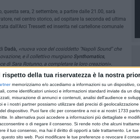
 questa sera, 2 settembre, a partire dalle 21.00, sarà
atore, nel centro storico, ad ospitare la seconda ed ultima
ta dall'Arci Tressett ed inserita nel cartellone comunale
di
Dadà,
«nuova voce del cosiddetto "Napoli Sound" che
novazione, e il collettivo murgiano
Synthomatics
,
oce di Sara Rotunno, a completare le loro creazioni».
l rispetto della tua riservatezza è la nostra prior
 andare, di far festa con la musica e di riabbracciare il
artner
memorizziamo e/o accediamo a informazioni su un dispositivo, c
zioni di giovani e giovanissimi.
ali, come identificatori univoci e informazioni standard inviate da un di
zzati, misurazione di annunci e contenuti, analisi dell'audience e svilupp
i e i nostri partner possiamo utilizzare dati precisi di geolocalizzazione 
del dispositivo. Puoi fare clic per consentire a noi e ai nostri 1733 partn
7 AGOSTO 2026
critte. In alternativa puoi accedere a informazioni più dettagliate e modif
rto
Grande partecipazione nell'agro
acconsentire o di negare il consenso.
Si rende noto che alcuni trattamen
di Giovinazzo per la festa della
e il tuo consenso, ma hai il diritto di opporti a tale trattamento. Le tue
Trasfigurazione di Nostro
 questo sito web. Puoi modificare le tue preferenze o revocare il conse