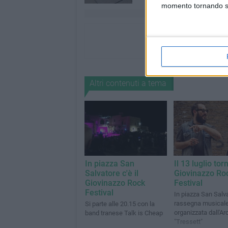
momento tornando su 
Altri contenuti a tema
In piazza San
Il 13 luglio torn
Salvatore c'è il
Giovinazzo Ro
Giovinazzo Rock
Festival
Festival
In piazza San Salva
rassegna musical
Si parte alle 20.15 con la
organizzata dall'Arc
band tranese Talk is Cheap
"Tressett"