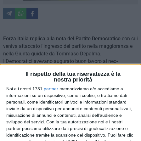
Forza Italia replica alla nota del Partito Democratico
con cui
veniva attaccato l'ingresso del partito nella maggioranza e
nella Giunta guidate da Tommaso Depalma.
I Democratici avevano augurato buon lavoro al neo-
Assessore, Gaetano Depalo, ironizzando sulle sue
Il rispetto della tua riservatezza è la
competenze, criticando l'operato dell'Amministrazione e la
nostra priorità
scelta dello stesso primo cittadino.
Noi e i nostri 1731
partner
memorizziamo e/o accediamo a
informazioni su un dispositivo, come i cookie, e trattiamo dati
I forzisti giovinazzesi non hanno atteso troppo tempo e,
personali, come identificatori univoci e informazioni standard
dopo alcune polemiche apparse anche sui social network,
inviate da un dispositivo per annunci e contenuti personalizzati,
hanno scritto una loro nota. L'esordio bilancia in qualche
misurazione di annunci e contenuti, analisi dell'audience e
modo l'ironia dei Democratici: «Abbiamo ricevuto con
sviluppo dei servizi.
Con la tua autorizzazione noi e i nostri
partner possiamo utilizzare dati precisi di geolocalizzazione e
piacere gli auguri di buon anno e di buon lavoro per il nuovo
identificazione tramite la scansione del dispositivo. Puoi fare clic
incarico di Assessore assunto dal
Dott. Gaetano Depalo
,