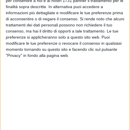
per consentire a noi e ai nostri 1731 partner il trattamento per le
formulati dal PD. Un po' meno le gratuite invettive e
finalità sopra descritte. In alternativa puoi accedere a
soprattutto il tentativo mistificatorio di alcune affermazioni,
informazioni più dettagliate e modificare le tue preferenze prima
il cui stile e la cui pochezza argomentativa qualifica
di acconsentire o di negare il consenso.
Si rende noto che alcuni
degnamente i locali esponenti del partito di Renzi. Si tratta di
trattamenti dei dati personali possono non richiedere il tuo
osservazioni che avrebbero potuto avere un senso se
consenso, ma hai il diritto di opporti a tale trattamento. Le tue
preferenze si applicheranno solo a questo sito web. Puoi
fossero state manifestate da soggetti che avessero operato
modificare le tue preferenze o revocare il consenso in qualsiasi
bene e negli interessi di Giovinazzo. Invece, risulta difficile
momento tornando su questo sito e facendo clic sul pulsante
accettare lezioni di politica e di buona amministrazione da
"Privacy" in fondo alla pagina web.
chi, avendo ricevuto il compito di amministrare la città per
oltre 10 anni, ha prodotto poco o quasi nulla, (nonostante il
lungo periodo di governo) se non danni irreparabili, tutti
oggettivamente documentabili».
L'affondo è di quelli forti e
Forza Italia
calca la mano
sull'ampliamento della discarica di San Pietro Pago
, con la
«realizzazione del famigerato VI lotto, che inizialmente
prevedeva una capacità contenitiva e progettuale di circa
250 mila metri cubi passati poi a 500 mila finali». Il
passaggio successivo della missiva riguarda le antenne