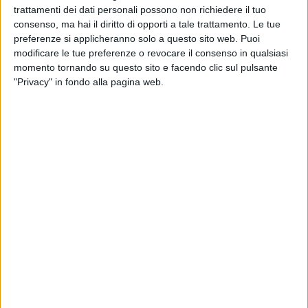
e velocità, essenziali per indirizzare le unità navali del corpo
trattamenti dei dati personali possono non richiedere il tuo
all'intercetto sul bersaglio.
consenso, ma hai il diritto di opporti a tale trattamento. Le tue
preferenze si applicheranno solo a questo sito web. Puoi
modificare le tue preferenze o revocare il consenso in qualsiasi
Due modernissime vedette di recente assegnate alla
momento tornando su questo sito e facendo clic sul pulsante
Stazione Navale di Bari
, giunte sul punto segnalato, hanno
"Privacy" in fondo alla pagina web.
simulato l'inseguimento. I due mezzi navali, caratterizzati da
spiccate performance operative come l'ottima tenuta al
mare, l'elevata velocità di
circa 50 nodi
e le moderne
dotazioni tecnico-nautiche, fanno parte dell'avviato
strategico piano di ammodernamento e potenziamento della
flotta navale della
Guardia di Finanza
, e contribuiranno a
consolidarne il posizionamento istituzionale quale "unica
polizia del mare".
Esercitazione aeronavale delle Fiamme Gialle al largo
2 FOTO
di Giovinazzo