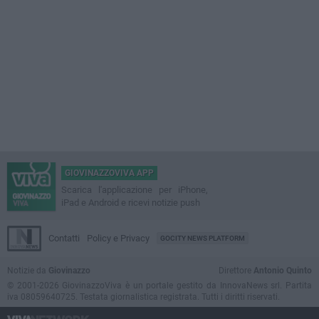
GIOVINAZZOVIVA APP
Scarica l'applicazione per iPhone,
iPad e Android e ricevi notizie push
Contatti
Policy e Privacy
GOCITY NEWS PLATFORM
Notizie da
Giovinazzo
Direttore
Antonio Quinto
© 2001-2026 GiovinazzoViva è un portale gestito da InnovaNews srl. Partita
iva 08059640725. Testata giornalistica registrata. Tutti i diritti riservati.