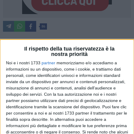
86
Il rispetto della tua riservatezza è la
Si è svolta, nei pressi delle acque antistanti Giovinazzo, una
nostra priorità
esercitazione aeronavale di contrasto ai fenomeni illeciti
Noi e i nostri 1733
partner
memorizziamo e/o accediamo a
perpetrati via mare.
informazioni su un dispositivo, come i cookie, e trattiamo dati
personali, come identificatori univoci e informazioni standard
L'esercitazione ha preso il via con l'impiego di un elicottero
inviate da un dispositivo per annunci e contenuti personalizzati,
delle
Fiamme Gialle
in perlustrazione lungo la fascia
misurazione di annunci e contenuti, analisi dell'audience e
costiera che, dopo aver intercettato al largo di Giovinazzo un
sviluppo dei servizi.
Con la tua autorizzazione noi e i nostri
natante sospetto (un motoscafo tipo
"Corbelli"
, confiscato ai
partner possiamo utilizzare dati precisi di geolocalizzazione e
identificazione tramite la scansione del dispositivo. Puoi fare clic
contrabbandieri di sigarette e attualmente utilizzato dai
per consentire a noi e ai nostri 1733 partner il trattamento per le
finanzieri per contrastare i narcotraffici), ha comunicato alla
finalità sopra descritte. In alternativa puoi accedere a
sala operativa del
Reparto Operativo Aeronavale della
informazioni più dettagliate e modificare le tue preferenze prima
Guardia di Finanza di Bari
le informazioni di posizione, rotta
di acconsentire o di negare il consenso.
Si rende noto che alcuni