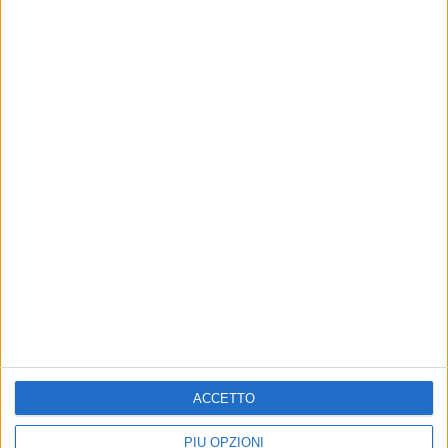
Altri contenuti a tema
ACCETTO
Il nuovo Prefetto di Bari si
Prelievi in discarica a
PIÙ OPZIONI