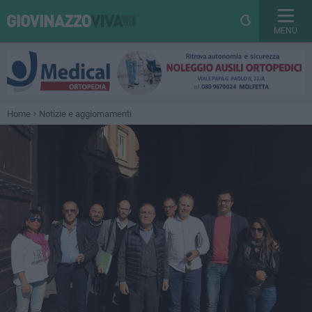
MENU
Home
Notizie e aggiornamenti