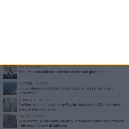
PIÙ LETTI QUESTA SETTIMANA
LUNEDÌ 3 AGOSTO
Miss Mamma Italiana: premiata anche una giovinazzese
MARTEDÌ 4 AGOSTO
Liquidi oleosi sul litorale di Giovinazzo, rimossa macchia di
idrocarburi
MERCOLEDÌ 5 AGOSTO
Problemi raccolta plastica in Puglia: l'assessora Ciliento prova a
spegnere le polemiche
LUNEDÌ 3 AGOSTO
«Giovinazzo, a che punto siamo?»: PrimaVera Alternativa traccia
il bilancio di 4 anni di Sollecito