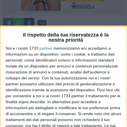
113
Il rispetto della tua riservatezza è la
nostra priorità
Il
Comune di Giovinazzo
incalza e richiama alle proprie
Noi e i nostri 1733
partner
memorizziamo e/o accediamo a
responsabilità tutte le parti coinvolte nella vicenda della
informazioni su un dispositivo, come i cookie, e trattiamo dati
corretta gestione e chiusura della discarica di San Pietro
personali, come identificatori univoci e informazioni standard
Pago. Stamattina, il Sindaco
Tommaso Depalma,
il
inviate da un dispositivo per annunci e contenuti personalizzati,
misurazione di annunci e contenuti, analisi dell'audience e
Vicesindaco,
Michele Sollecito
, il Presidente del Consiglio
sviluppo dei servizi.
Con la tua autorizzazione noi e i nostri
comunale,
Alfonso Arbore,
e i Consiglieri di maggioranza
partner possiamo utilizzare dati precisi di geolocalizzazione e
Marianna Paladino, Mara Foglio, Ruggiero Iannone, Claudio
identificazione tramite la scansione del dispositivo. Puoi fare clic
Spadavecchia, Angelo Lasorsa e Gianni Del Giudice
si sono
per consentire a noi e ai nostri 1733 partner il trattamento per le
presentati in Prefettura, a Bari, chiedendo un incontro
finalità sopra descritte. In alternativa puoi accedere a
urgente con il Prefetto
Marilisa Magno.
informazioni più dettagliate e modificare le tue preferenze prima
di acconsentire o di negare il consenso.
Si rende noto che alcuni
trattamenti dei dati personali possono non richiedere il tuo
«A fronte della complessità della vicenda servono strumenti
consenso, ma hai il diritto di opporti a tale trattamento. Le tue