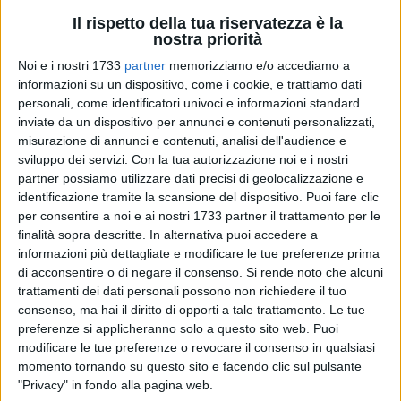
Da gennaio a settembre sono state solo 7 contro le 17
dell'anno prima. Il calo è del 58,8%
Il rispetto della tua riservatezza è la
nostra priorità
GIOVINAZZO -
VENERDÌ 4 DICEMBRE 2020
0.25
Noi e i nostri 1733
partner
memorizziamo e/o accediamo a
informazioni su un dispositivo, come i cookie, e trattiamo dati
personali, come identificatori univoci e informazioni standard
inviate da un dispositivo per annunci e contenuti personalizzati,
misurazione di annunci e contenuti, analisi dell'audience e
sviluppo dei servizi.
Con la tua autorizzazione noi e i nostri
partner possiamo utilizzare dati precisi di geolocalizzazione e
identificazione tramite la scansione del dispositivo. Puoi fare clic
per consentire a noi e ai nostri 1733 partner il trattamento per le
finalità sopra descritte. In alternativa puoi accedere a
informazioni più dettagliate e modificare le tue preferenze prima
di acconsentire o di negare il consenso.
Si rende noto che alcuni
trattamenti dei dati personali possono non richiedere il tuo
consenso, ma hai il diritto di opporti a tale trattamento. Le tue
preferenze si applicheranno solo a questo sito web. Puoi
30
modificare le tue preferenze o revocare il consenso in qualsiasi
momento tornando su questo sito e facendo clic sul pulsante
"Privacy" in fondo alla pagina web.