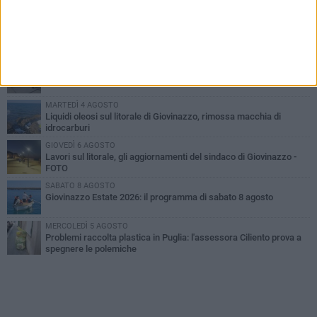
PIÙ LETTI QUESTA SETTIMANA
LUNEDÌ 3 AGOSTO
Miss Mamma Italiana: premiata anche una giovinazzese
VENERDÌ 7 AGOSTO
A Giovinazzo c'è il Concerto all'Alba
MARTEDÌ 4 AGOSTO
Liquidi oleosi sul litorale di Giovinazzo, rimossa macchia di
idrocarburi
GIOVEDÌ 6 AGOSTO
Lavori sul litorale, gli aggiornamenti del sindaco di Giovinazzo -
FOTO
SABATO 8 AGOSTO
Giovinazzo Estate 2026: il programma di sabato 8 agosto
MERCOLEDÌ 5 AGOSTO
Problemi raccolta plastica in Puglia: l'assessora Ciliento prova a
spegnere le polemiche