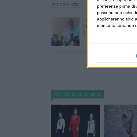
IRIS GIOVINAZZO
preferenze prima di 
possono non richieder
applicheranno solo a
7 AGOSTO 2026
Giovinazzo festeggia i 1
momento tornando su 
di Maria Colamaria
Altri contenuti a tema