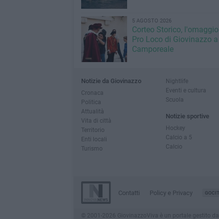
5 AGOSTO 2026
Corteo Storico, l'omaggio
Pro Loco di Giovinazzo a
Camporeale
Notizie da Giovinazzo
Nightlife
Eventi e cultura
Cronaca
Scuola
Politica
Attualità
Notizie sportive
Vita di città
Hockey
Territorio
Calcio a 5
Enti locali
Calcio
Turismo
Contatti
Policy e Privacy
GOCI
© 2001-2026 GiovinazzoViva è un portale gestito da In