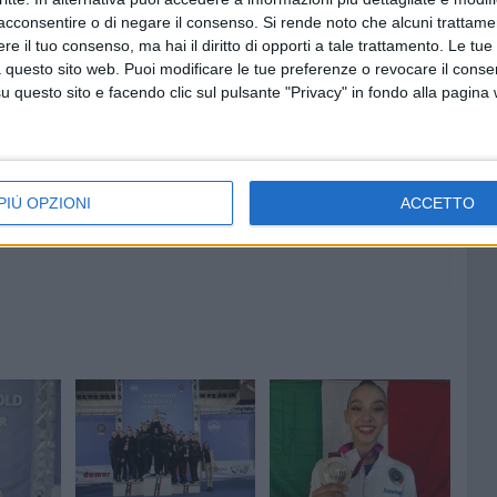
acconsentire o di negare il consenso.
Si rende noto che alcuni trattamen
e il tuo consenso, ma hai il diritto di opporti a tale trattamento. Le tue
 questo sito web. Puoi modificare le tue preferenze o revocare il conse
7 AGOSTO 2026
00 anni
A Giovinazzo c'è il Concerto
questo sito e facendo clic sul pulsante "Privacy" in fondo alla pagina
all'Alba
PIÙ OPZIONI
ACCETTO