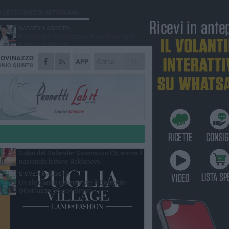
Ù LETTI QUESTA SETTIMANA
SABATO 1 AGOSTO
Il Defender Giovinazzo C5 pone sempre
fiducia in Marolla
IOVINAZZO
MARTEDÌ 4 AGOSTO
APP
U.S. Giovinazzo Calcio: una giornata per
NIO QUINTO
ricordare chi ha fatto la storia biancoverde
DOMENICA 2 AGOSTO
Trofeo Adriatico e Mar Ionio: Giovinazzo si
gioca il titolo in Cala Porto
GIOVEDÌ 6 AGOSTO
Vogatori Giovinazzo, sfuma il sogno Trofeo
dell'Adriatico e del Mar Ionio
MARTEDÌ 4 AGOSTO
Colpo del Defender Giovinazzo C5, arriva il
nazionale lettone Baklanovs
GIOVEDÌ 6 AGOSTO
Un altro anno insieme per il Defender
Giovinazzo C5 con Greco