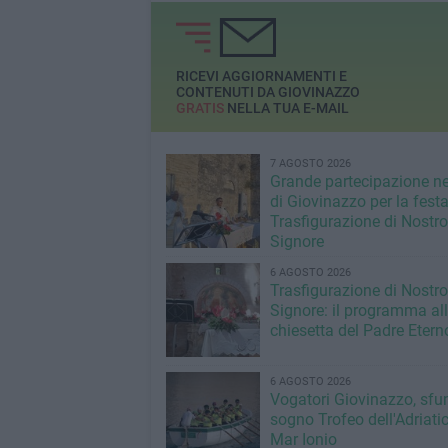
RICEVI AGGIORNAMENTI E
CONTENUTI DA GIOVINAZZO
GRATIS
NELLA TUA E-MAIL
7 AGOSTO 2026
Grande partecipazione ne
di Giovinazzo per la festa
Trasfigurazione di Nostro
Signore
6 AGOSTO 2026
Trasfigurazione di Nostro
Signore: il programma al
chiesetta del Padre Etern
6 AGOSTO 2026
Vogatori Giovinazzo, sfu
sogno Trofeo dell'Adriatic
Mar Ionio