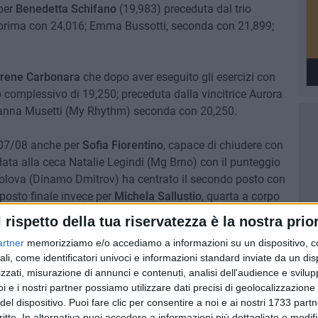
per
Benedetta Schifano
(19,983) preceduta dal trio
, prima con 24,016; Emma Bussotti, seconda con 21,899;
rene Carbonara
che dopo aver eseguito gli esercizi con
o complessivo di 19,250; preceduta dalla vincitrice Aurora
Arianna Musetti (My Rhythm) seconda con 20,250.
007/08 anche per
Sofia Fiorentino
, capace di chiudere con
ndata alla ceca Natalie Legindi (Mg Brno) con il punteggio
kolova (Dinamo Dmitrov) ha centrato il secondo posto con
posto finale invece per
Michela Sallustio
, quarta a corpo
ggio complessivo di 14,649.
l rispetto della tua riservatezza è la nostra prior
artner
memorizziamo e/o accediamo a informazioni su un dispositivo, c
Paparella
che ha chiuso con il punteggio complessivo di
ali, come identificatori univoci e informazioni standard inviate da un di
ndo anche un terzo posto alla clavette ed al cerchio.
zzati, misurazione di annunci e contenuti, analisi dell'audience e svilupp
mbini (Aurora Fano, 27,416), davanti a Maria Zaffagnini
i e i nostri partner possiamo utilizzare dati precisi di geolocalizzazione 
ganaz (Asu Udine, 25,683)
del dispositivo. Puoi fare clic per consentire a noi e ai nostri 1733 partn
critte. In alternativa puoi accedere a informazioni più dettagliate e modif