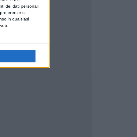
ti dei dati personali
 preferenze si
nso in qualsiasi
 web.