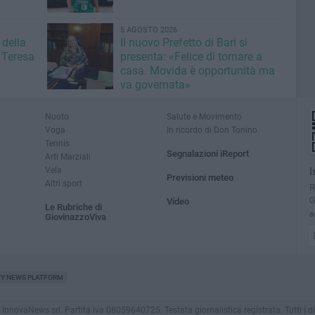
5 AGOSTO 2026
 della
Il nuovo Prefetto di Bari si
 Teresa
presenta: «Felice di tornare a
casa. Movida è opportunità ma
va governata»
Nuoto
Salute e Movimento
Voga
In ricordo di Don Tonino
Tennis
Segnalazioni iReport
Arti Marziali
Vela
I
Previsioni meteo
Altri sport
R
G
Video
Le Rubriche di
a
GiovinazzoViva
TY NEWS PLATFORM
novaNews srl. Partita iva 08059640725. Testata giornalistica registrata. Tutti i dirit