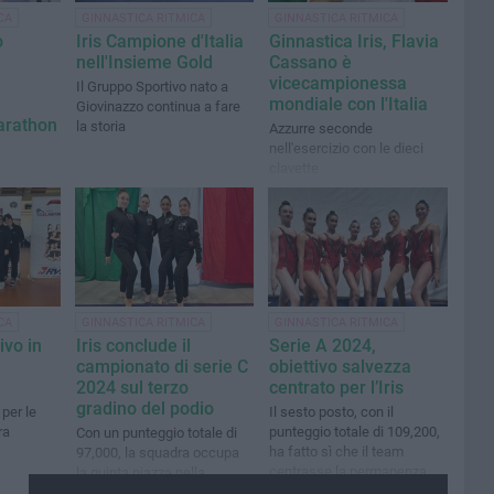
CA
GINNASTICA RITMICA
GINNASTICA RITMICA
o
Iris Campione d'Italia
Ginnastica Iris, Flavia
nell'Insieme Gold
Cassano è
vicecampionessa
Il Gruppo Sportivo nato a
mondiale con l'Italia
Giovinazzo continua a fare
arathon
la storia
Azzurre seconde
nell'esercizio con le dieci
clavette
Gymnastics
ia
CA
GINNASTICA RITMICA
GINNASTICA RITMICA
vo in
Iris conclude il
Serie A 2024,
campionato di serie C
obiettivo salvezza
2024 sul terzo
centrato per l’Iris
gradino del podio
per le
Il sesto posto, con il
ra
punteggio totale di 109,200,
Con un punteggio totale di
ha fatto sì che il team
97,000, la squadra occupa
centrasse la permanenza
la quinta piazza nella
classifica di giornata