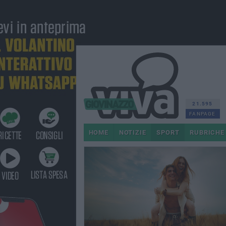
21.595
FANPAGE
HOME
NOTIZIE
SPORT
RUBRICHE