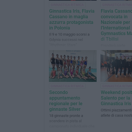
GINNASTICA RITMICA
GINNASTICA RITMI
Ginnastica Iris, Flavia
Flavia Cassan
Cassano in maglia
convocata in
azzurra protagonista
Nazionale per
in Polonia
l’International
Gymnastics M
Il 9 e 10 maggio scorsi a
di Tbilisi
Gdynia successi nel
"Rhythmic Stars"
Prenderà parte
all’International 
Marathon in Georg
GINNASTICA RITMICA
GINNASTICA RITMI
Secondo
Weekend positi
appuntamento
Salento per la
regionale per le
Ginnastica Iris
ginnaste Silver
Ottimi piazzamenti 
atlete di casa nost
18 ginnaste pronte a
scendere in pista al
campionato individuale che
si svolgerà a Putignano