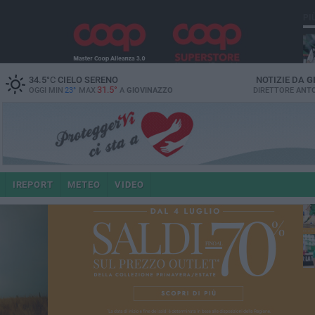
PI
34.5
°C
CIELO SERENO
NOTIZIE DA
G
31.5°
OGGI MIN
23°
MAX
A
GIOVINAZZO
DIRETTORE
ANTO
IREPORT
METEO
VIDEO