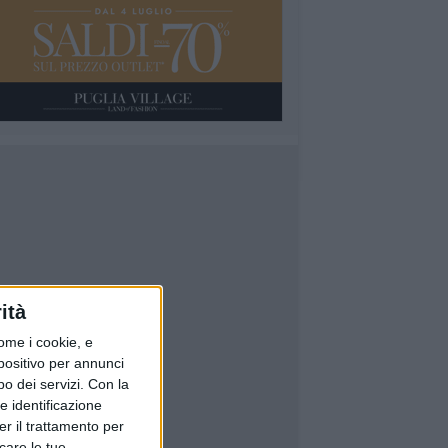
ità
ome i cookie, e
spositivo per annunci
o dei servizi.
Con la
e identificazione
er il trattamento per
icare le tue