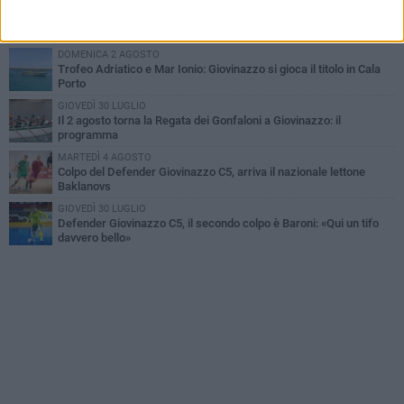
MARTEDÌ 4 AGOSTO
U.S. Giovinazzo Calcio: una giornata per ricordare chi ha fatto la
storia biancoverde
DOMENICA 2 AGOSTO
Trofeo Adriatico e Mar Ionio: Giovinazzo si gioca il titolo in Cala
Porto
GIOVEDÌ 30 LUGLIO
Il 2 agosto torna la Regata dei Gonfaloni a Giovinazzo: il
programma
MARTEDÌ 4 AGOSTO
Colpo del Defender Giovinazzo C5, arriva il nazionale lettone
Baklanovs
GIOVEDÌ 30 LUGLIO
Defender Giovinazzo C5, il secondo colpo è Baroni: «Qui un tifo
davvero bello»