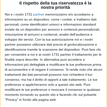
Il rispetto della tua riservatezza è la
nostra priorità
Noi e i nostri 1731
partner
memorizziamo e/o accediamo a
informazioni su un dispositivo, come i cookie, e trattiamo dati
personali, come identificatori univoci e informazioni standard
inviate da un dispositivo per annunci e contenuti personalizzati,
misurazione di annunci e contenuti, analisi dell'audience e
Con due fuochi d'artificio s'è conclusa la campagna acquisti
sviluppo dei servizi.
Con la tua autorizzazione noi e i nostri
del club di Antonio Carlucci in vista del campionato di B, ai
partner possiamo utilizzare dati precisi di geolocalizzazione e
nastri di partenza sabato prossimo a Conversano.
identificazione tramite la scansione del dispositivo. Puoi fare clic
per consentire a noi e ai nostri 1731 partner il trattamento per le
Enrico Barione, 25enne laterale, torna a vestire la maglia del
finalità sopra descritte. In alternativa puoi accedere a
informazioni più dettagliate e modificare le tue preferenze prima
Giovinazzo C5 dopo le avventure calcistiche in Basilicata,
di acconsentire o di negare il consenso.
Si rende noto che alcuni
con l'Aurora Tursi ed il Miglionico, e la doppia stagione
trattamenti dei dati personali possono non richiedere il tuo
vissuta proprio in riva all'Adriatico. Il responsabile tecnico
consenso, ma hai il diritto di opporti a tale trattamento. Le tue
Paolo Bavaro ne aveva caldeggiato fortemente l'ingaggio e il
preferenze si applicheranno solo a questo sito web. Puoi
sodalizio di via Sanseverino ha prontamente esaudito il
modificare le tue preferenze o revocare il consenso in qualsiasi
desiderio di poter arricchire la rosa del Giovinazzo C5 con un
momento tornando su questo sito e facendo clic sul pulsante
giocatore di spessore come Enrico Barione. Lo stesso
"Privacy" in fondo alla pagina web.
giocatore, entusiasta di iniziare questa sua nuova avventura,