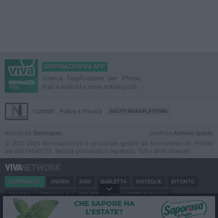
GIOVINAZZOVIVA APP
Scarica l'applicazione per iPhone,
iPad e Android e ricevi notizie push
Contatti
Policy e Privacy
GOCITY NEWS PLATFORM
Notizie da
Giovinazzo
Direttore
Antonio Quinto
© 2001-2026 GiovinazzoViva è un portale gestito da InnovaNews srl. Partita
iva 08059640725. Testata giornalistica registrata. Tutti i diritti riservati.
GIOVINAZZO
ANDRIA
BARI
BARLETTA
BISCEGLIE
BITONTO
CANOSA
CERIGNOLA
CORATO
MARGHERITA DI SAVOIA
MINERVINO
MODUGNO
MOLFETTA
PUGLIA
RUVO