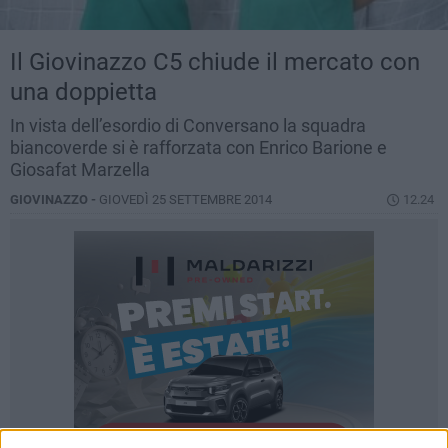
Il Giovinazzo C5 chiude il mercato con
una doppietta
In vista dell’esordio di Conversano la squadra
biancoverde si è rafforzata con Enrico Barione e
Giosafat Marzella
GIOVINAZZO -
GIOVEDÌ 25 SETTEMBRE 2014
12.24