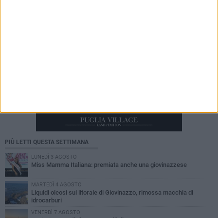
PIÙ LETTI QUESTA SETTIMANA
LUNEDÌ 3 AGOSTO
Miss Mamma Italiana: premiata anche una giovinazzese
MARTEDÌ 4 AGOSTO
Liquidi oleosi sul litorale di Giovinazzo, rimossa macchia di
idrocarburi
VENERDÌ 7 AGOSTO