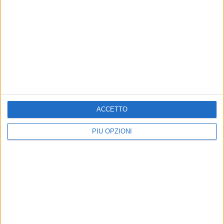
ACCETTO
PIÙ OPZIONI
Altri contenuti a tema