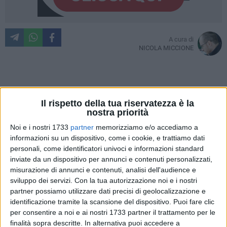
A cura di
NICOLA MICCIONE
A Giovinazzo, ieri sera, si è celebrata per la ventunesima
volta la
sagra del Panino della Nonna
. Incontro annuale alla
Il rispetto della tua riservatezza è la
nostra priorità
riscoperta di antichi sapori.
Noi e i nostri 1733
partner
memorizziamo e/o accediamo a
Non una festa di paese come tante ce ne sono, specie nel
informazioni su un dispositivo, come i cookie, e trattiamo dati
personali, come identificatori univoci e informazioni standard
periodo estivo, ma una vera e propria sagra che anche
inviate da un dispositivo per annunci e contenuti personalizzati,
quest'anno ha attirato le attenzioni di giovinazzesi e turisti
misurazione di annunci e contenuti, analisi dell'audience e
per due intensissime serate a base di prodotti tipici locali.
sviluppo dei servizi.
Con la tua autorizzazione noi e i nostri
L'intento, ovviamente, è stata la valorizzazione di quella
partner possiamo utilizzare dati precisi di geolocalizzazione e
cultura e tradizione gastronomica "di una volta" che piano
identificazione tramite la scansione del dispositivo. Puoi fare clic
piano sta scomparendo dalle nostre tavole.
per consentire a noi e ai nostri 1733 partner il trattamento per le
finalità sopra descritte. In alternativa puoi accedere a