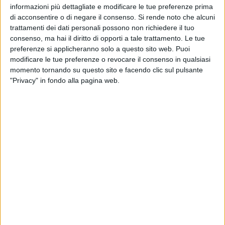
informazioni più dettagliate e modificare le tue preferenze prima
Le ricette per ottenere le conserve pugliesi, infatti, nascono
di acconsentire o di negare il consenso.
Si rende noto che alcuni
dall'antica abitudine di preparare riserve per la dispensa
trattamenti dei dati personali possono non richiedere il tuo
utilizzando verdure ed ortaggi appena raccolti, condendoli
consenso, ma hai il diritto di opporti a tale trattamento. Le tue
con aglio, origano, prezzemolo e capperi per poi metterli a
preferenze si applicheranno solo a questo sito web. Puoi
bagno nell'olio extra vergine d'oliva. Questo metodo
modificare le tue preferenze o revocare il consenso in qualsiasi
permetteva non solo di avere una
nutrita riserva alimentare
,
momento tornando su questo sito e facendo clic sul pulsante
ma anche una grande abbondanza di frutti dell'orto fuori
"Privacy" in fondo alla pagina web.
stagione, che potevano essere così gustati in ogni periodo
dell'anno.
Del resto la Puglia, proprio grazie alle peculiarità climatiche
della zona è una delle regioni italiane più ricche di prodotti
agricoli, ed è per questo considerata il cuore della cucina
mediterranea. E l'area mercatale di Giovinazzo, anche ieri
sera, ha lasciato spazio alla ventunesima edizione della
sagra del Panino della Nonna
, organizzata dall'associazione
I Nipoti della Nonna di Tommaso Caccavo
.