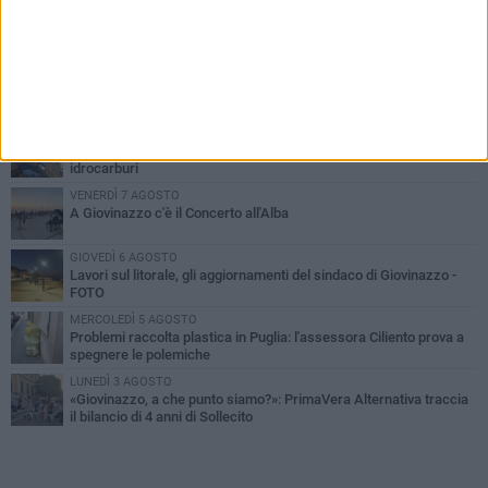
PIÙ LETTI QUESTA SETTIMANA
LUNEDÌ 3 AGOSTO
Miss Mamma Italiana: premiata anche una giovinazzese
MARTEDÌ 4 AGOSTO
Liquidi oleosi sul litorale di Giovinazzo, rimossa macchia di
idrocarburi
VENERDÌ 7 AGOSTO
A Giovinazzo c'è il Concerto all'Alba
GIOVEDÌ 6 AGOSTO
Lavori sul litorale, gli aggiornamenti del sindaco di Giovinazzo -
FOTO
MERCOLEDÌ 5 AGOSTO
Problemi raccolta plastica in Puglia: l'assessora Ciliento prova a
spegnere le polemiche
LUNEDÌ 3 AGOSTO
«Giovinazzo, a che punto siamo?»: PrimaVera Alternativa traccia
il bilancio di 4 anni di Sollecito