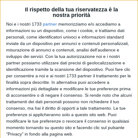
Il rispetto della tua riservatezza è la
nostra priorità
6
A cura di
Noi e i nostri 1733
partner
memorizziamo e/o accediamo a
GIANLUCA BATTISTA
informazioni su un dispositivo, come i cookie, e trattiamo dati
personali, come identificatori univoci e informazioni standard
inviate da un dispositivo per annunci e contenuti personalizzati,
misurazione di annunci e contenuti, analisi dell'audience e
Torna l'appuntamento quindicinale con la
Scuola di
sviluppo dei servizi.
Con la tua autorizzazione noi e i nostri
impegno civile e politico
in memoria di Guglielmo Minervini,
partner possiamo utilizzare dati precisi di geolocalizzazione e
promossa dal
Comitato "Per la Salute Pubblica"
, in
identificazione tramite la scansione del dispositivo. Puoi fare clic
per consentire a noi e ai nostri 1733 partner il trattamento per le
collaborazione con la
Fondazione Gramsci Puglia
e sotto
finalità sopra descritte. In alternativa puoi accedere a
l'alto patrocinio della Città Metropolitana di Bari.
informazioni più dettagliate e modificare le tue preferenze prima
di acconsentire o di negare il consenso.
Si rende noto che alcuni
Domani pomeriggio, a partire dalle ore 18.00, la
Sala
trattamenti dei dati personali possono non richiedere il tuo
Volpicella
dell'Istituto Vittorio Emanuele II ospiterà un
consenso, ma hai il diritto di opporti a tale trattamento. Le tue
interessante relazione sulla
Storia urbanistica di Giovinazzo,
preferenze si applicheranno solo a questo sito web. Puoi
passando in rassegna vincoli ed opportunità in materia. A
modificare le tue preferenze o revocare il consenso in qualsiasi
momento tornando su questo sito e facendo clic sul pulsante
tenerla gli architetti
Ezio Turturro
, già dirigente dell'Ufficio
"Privacy" in fondo alla pagina web.
Tecnico locale ed oggi al Dipartimento Area Urbanistica del