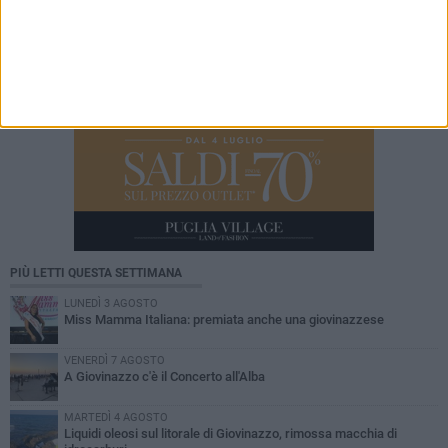
PIÙ LETTI QUESTA SETTIMANA
LUNEDÌ 3 AGOSTO
Miss Mamma Italiana: premiata anche una giovinazzese
VENERDÌ 7 AGOSTO
A Giovinazzo c'è il Concerto all'Alba
MARTEDÌ 4 AGOSTO
Liquidi oleosi sul litorale di Giovinazzo, rimossa macchia di