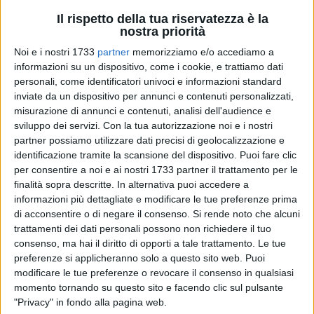
Il rispetto della tua riservatezza è la
nostra priorità
Noi e i nostri 1733
partner
memorizziamo e/o accediamo a
informazioni su un dispositivo, come i cookie, e trattiamo dati
personali, come identificatori univoci e informazioni standard
17
inviate da un dispositivo per annunci e contenuti personalizzati,
misurazione di annunci e contenuti, analisi dell'audience e
Prosegue il percorso internazionale di
Pippo Cannillo
,
sviluppo dei servizi.
Con la tua autorizzazione noi e i nostri
Amministratore Delegato di
Maiora SpA SB
, azienda socia di
partner possiamo utilizzare dati precisi di geolocalizzazione e
Despar Italia per il Centro-Sud.
identificazione tramite la scansione del dispositivo. Puoi fare clic
A completare il suo iter, infatti, durante il 68° Spar Congress
per consentire a noi e ai nostri 1733 partner il trattamento per le
finalità sopra descritte. In alternativa puoi accedere a
a Zagabria giunge la riconferma per un
nuovo triennio
informazioni più dettagliate e modificare le tue preferenze prima
all'interno del
Consiglio di Amministrazione di SPAR
di acconsentire o di negare il consenso.
Si rende noto che alcuni
International
, la società fondata nei Paesi Bassi nel 1932
trattamenti dei dati personali possono non richiedere il tuo
con sede nel centro di Amsterdam, che oggi coordina una
consenso, ma hai il diritto di opporti a tale trattamento. Le tue
rete presente in oltre 48 Paesi in 4 continenti nel mondo con
preferenze si applicheranno solo a questo sito web. Puoi
il marchio SPAR. Nel 2024, SPAR ha registrato un fatturato
modificare le tue preferenze o revocare il consenso in qualsiasi
globale di circa 50 miliardi di euro, confermando la propria
momento tornando su questo sito e facendo clic sul pulsante
"Privacy" in fondo alla pagina web.
posizione di
leadership nel settore della distribuzione