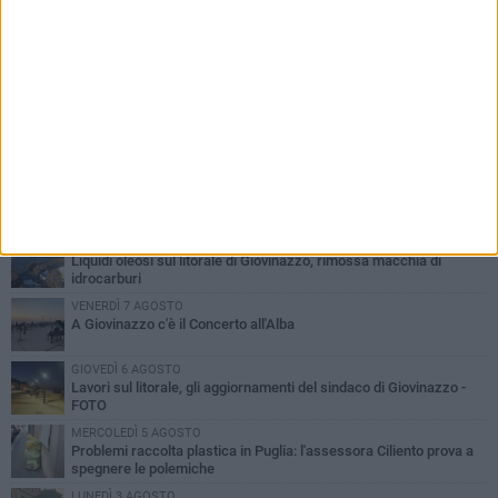
PIÙ LETTI QUESTA SETTIMANA
LUNEDÌ 3 AGOSTO
Miss Mamma Italiana: premiata anche una giovinazzese
MARTEDÌ 4 AGOSTO
Liquidi oleosi sul litorale di Giovinazzo, rimossa macchia di
idrocarburi
VENERDÌ 7 AGOSTO
A Giovinazzo c'è il Concerto all'Alba
GIOVEDÌ 6 AGOSTO
Lavori sul litorale, gli aggiornamenti del sindaco di Giovinazzo -
FOTO
MERCOLEDÌ 5 AGOSTO
Problemi raccolta plastica in Puglia: l'assessora Ciliento prova a
spegnere le polemiche
LUNEDÌ 3 AGOSTO