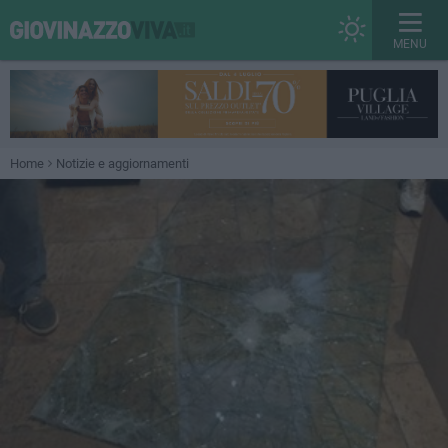
MENU
Home
Notizie e aggiornamenti