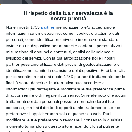
Il rispetto della tua riservatezza è la
nostra priorità
Noi e i nostri 1733
partner
memorizziamo e/o accediamo a
informazioni su un dispositivo, come i cookie, e trattiamo dati
personali, come identificatori univoci e informazioni standard
Un assalto da dodici secondi. Dodici secondi per distruggere
inviate da un dispositivo per annunci e contenuti personalizzati,
la porta della gioielleria Peccati Preziosi con un piccone,
misurazione di annunci e contenuti, analisi dell'audience e
sviluppo dei servizi.
Con la tua autorizzazione noi e i nostri
razziare orecchini e orologi e fuggire. Dodici secondi, una via
partner possiamo utilizzare dati precisi di geolocalizzazione e
centrale del paese, a pochi passi da piazza Vittorio
identificazione tramite la scansione del dispositivo. Puoi fare clic
Emanuele II.
per consentire a noi e ai nostri 1733 partner il trattamento per le
finalità sopra descritte. In alternativa puoi accedere a
È notte, la mezzanotte è passata da trenta minuti. Nel buio
informazioni più dettagliate e modificare le tue preferenze prima
pesto di via Gioia (dove, da alcuni giorni, i lampioni sono
di acconsentire o di negare il consenso.
Si rende noto che alcuni
spenti), un'auto di piccola cilindrata accosta davanti alla
trattamenti dei dati personali possono non richiedere il tuo
consenso, ma hai il diritto di opporti a tale trattamento. Le tue
piccola attività commerciale specializzata nella
preferenze si applicheranno solo a questo sito web. Puoi
realizzazione di gioielli in argento e pietre dure. Scendono tre
modificare le tue preferenze o revocare il consenso in qualsiasi
uomini incappucciati. Il primo ha in mano un piccone e inizia
momento tornando su questo sito e facendo clic sul pulsante
ad accanirsi contro la porta d'ingresso, fino a che questa non