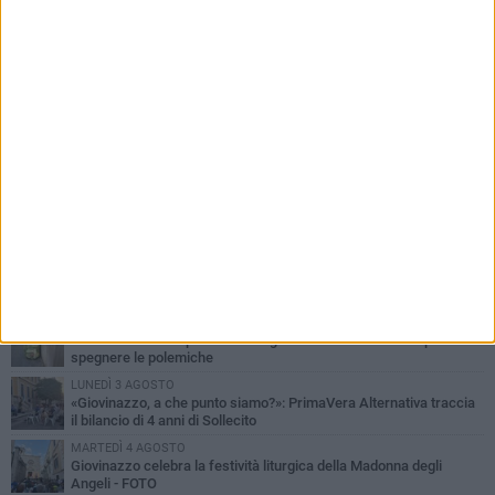
PIÙ LETTI QUESTA SETTIMANA
LUNEDÌ 3 AGOSTO
Miss Mamma Italiana: premiata anche una giovinazzese
MARTEDÌ 4 AGOSTO
Liquidi oleosi sul litorale di Giovinazzo, rimossa macchia di
idrocarburi
MERCOLEDÌ 5 AGOSTO
Problemi raccolta plastica in Puglia: l'assessora Ciliento prova a
spegnere le polemiche
LUNEDÌ 3 AGOSTO
«Giovinazzo, a che punto siamo?»: PrimaVera Alternativa traccia
il bilancio di 4 anni di Sollecito
MARTEDÌ 4 AGOSTO
Giovinazzo celebra la festività liturgica della Madonna degli
Angeli - FOTO