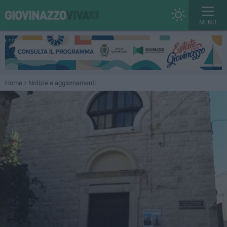
MENU
Home
Notizie e aggiornamenti