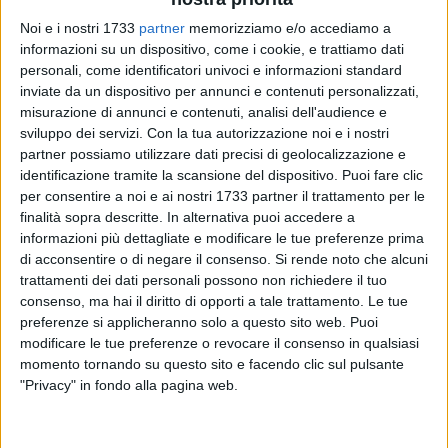
Noi e i nostri 1733
partner
memorizziamo e/o accediamo a
informazioni su un dispositivo, come i cookie, e trattiamo dati
personali, come identificatori univoci e informazioni standard
264
inviate da un dispositivo per annunci e contenuti personalizzati,
misurazione di annunci e contenuti, analisi dell'audience e
sviluppo dei servizi.
Con la tua autorizzazione noi e i nostri
Il 2 agosto di ogni anno la Chiesa celebra la
Santa Maria
partner possiamo utilizzare dati precisi di geolocalizzazione e
identificazione tramite la scansione del dispositivo. Puoi fare clic
degli Angeli
, culto molto sentito anche a Giovinazzo che
per consentire a noi e ai nostri 1733 partner il trattamento per le
festeggerà la dolce Vergine con la processione di stasera
finalità sopra descritte. In alternativa puoi accedere a
alle ore 20.00.
informazioni più dettagliate e modificare le tue preferenze prima
di acconsentire o di negare il consenso.
Si rende noto che alcuni
Dopo il triduo dei giorni scorsi, a cui hanno partecipato con
trattamenti dei dati personali possono non richiedere il tuo
devozione molti fedeli, la
Chiesa di Santa Maria degli Angeli
consenso, ma hai il diritto di opporti a tale trattamento. Le tue
ospiterà quest'oggi i momenti di preghiera della giornata di
preferenze si applicheranno solo a questo sito web. Puoi
modificare le tue preferenze o revocare il consenso in qualsiasi
festa, che è a cura del padre spirituale
don Andrea Azzollini
momento tornando su questo sito e facendo clic sul pulsante
e del priore della confraternita omonima
Gaetano
"Privacy" in fondo alla pagina web.
Antuofermo.
Si comincerà questa mattina alle ore 9.00 con le lodi