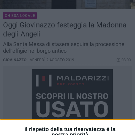
CHIESA LOCALE
Oggi Giovinazzo festeggia la Madonna
degli Angeli
Alla Santa Messa di stasera seguirà la processione
dell’effigie nel borgo antico
GIOVINAZZO -
VENERDÌ 2 AGOSTO 2019
08.00
Il rispetto della tua riservatezza è la
nostra priorità