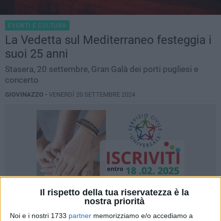
EVENTI E CULTURA
La Vedetta sul Mediterraneo festeggia i
suoi 25 anni
Stasera, 20 settembre, Gran Galà dei porti pugliesi e
concerto
GIOVINAZZO -
VENERDÌ 20 SETTEMBRE 2024
Il rispetto della tua riservatezza è la
nostra priorità
Noi e i nostri 1733
partner
memorizziamo e/o accediamo a