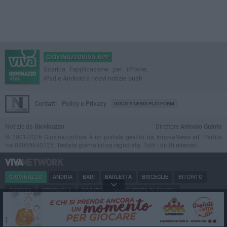
GIOVINAZZOVIVA APP
Scarica l'applicazione per iPhone,
iPad e Android e ricevi notizie push
Contatti
Policy e Privacy
GOCITY NEWS PLATFORM
Notizie da
Giovinazzo
Direttore
Antonio Quinto
© 2001-2026 GiovinazzoViva è un portale gestito da InnovaNews srl. Partita
iva 08059640725. Testata giornalistica registrata. Tutti i diritti riservati.
GIOVINAZZO
ANDRIA
BARI
BARLETTA
BISCEGLIE
BITONTO
CANOSA
CERIGNOLA
CORATO
MARGHERITA DI SAVOIA
MINERVINO
MODUGNO
MOLFETTA
PUGLIA
RUVO
SAN FERDINANDO
SPINAZZOLA
TERLIZZI
TRANI
TRINITAPOLI