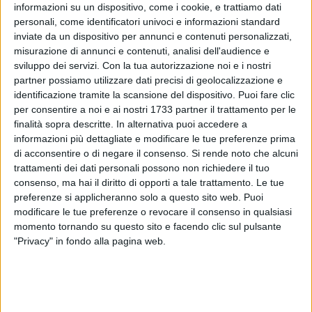
informazioni su un dispositivo, come i cookie, e trattiamo dati
personali, come identificatori univoci e informazioni standard
inviate da un dispositivo per annunci e contenuti personalizzati,
23
A cura di
misurazione di annunci e contenuti, analisi dell'audience e
LA REDAZIONE
sviluppo dei servizi.
Con la tua autorizzazione noi e i nostri
partner possiamo utilizzare dati precisi di geolocalizzazione e
identificazione tramite la scansione del dispositivo. Puoi fare clic
per consentire a noi e ai nostri 1733 partner il trattamento per le
In occasione dei suoi 25 anni di attività, l'associazione
finalità sopra descritte. In alternativa puoi accedere a
Vedetta sul Mediterraneo
organizza per questa sera, venerdì
informazioni più dettagliate e modificare le tue preferenze prima
20 settembre, alle ore 20.30, il
"Galà dei porti di Puglia"
.
di acconsentire o di negare il consenso.
Si rende noto che alcuni
trattamenti dei dati personali possono non richiedere il tuo
Dopo i saluti istituzionali del sindaco di Giovinazzo Michele
consenso, ma hai il diritto di opporti a tale trattamento. Le tue
Sollecito e del Direttore Generale di Asset Puglia, Elio
preferenze si applicheranno solo a questo sito web. Puoi
Sannicandro, ci sarà l'atteso dialogo tra Nicolò Carnimeo e
modificare le tue preferenze o revocare il consenso in qualsiasi
momento tornando su questo sito e facendo clic sul pulsante
Fabio Fiori che introdurrà il concerto
"La musica del mare". Il
"Privacy" in fondo alla pagina web.
trio è composto da Roberto Soldatini, violoncello e voce
recitante, dalla pianista Yulia
Museychuk e dal soprano
Iirina Gorbatenko. Sarà suonato un repertorio di musiche
tratte dalle opere di Bach, Mulè, Saint-Saëns e Soldatini.