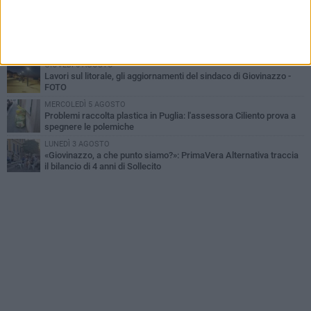
idrocarburi
VENERDÌ 7 AGOSTO
A Giovinazzo c'è il Concerto all'Alba
GIOVEDÌ 6 AGOSTO
Lavori sul litorale, gli aggiornamenti del sindaco di Giovinazzo -
FOTO
MERCOLEDÌ 5 AGOSTO
Problemi raccolta plastica in Puglia: l'assessora Ciliento prova a
spegnere le polemiche
LUNEDÌ 3 AGOSTO
«Giovinazzo, a che punto siamo?»: PrimaVera Alternativa traccia
il bilancio di 4 anni di Sollecito