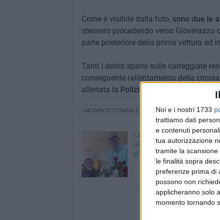
Come è visibile dalla foto,
sono due le a
stessero procedendo verso Giovinazzo q
parte posteriore della prima vettura ed 
Tanti i detriti sparsi sulle carreggiate r
conseguente rallentamento della circolaz
allertata la
Polizia Municipale
per i rilie
I
Noi e i nostri 1733
p
INCIDENTE STRADALE GIOVINAZZO
trattiamo dati person
e contenuti personali
7 AGOSTO 2026
tua autorizzazione no
Giovinazzo festeggia i 1
tramite la scansione 
di Maria Colamaria
le finalità sopra des
preferenze prima di 
possono non richieder
applicheranno solo a
momento tornando su 