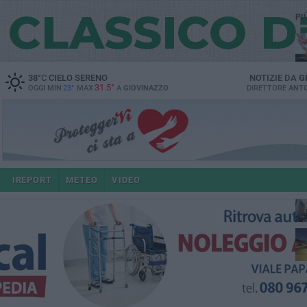
PI
38
°C
CIELO SERENO
NOTIZIE DA
G
31.5°
OGGI MIN
23°
MAX
A
GIOVINAZZO
DIRETTORE
ANTO
po
IREPORT
METEO
VIDEO
4 a