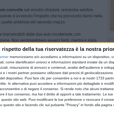
uto coinvolte
nel sinistro stradale: entrambe sembra
uando è avvenuto l'impatto che ha provocato danni nella
in quella anteriore del secondo mezzo.
ese impraticabili dalle due auto incidentate, con
ione. Non sembrerebbero esserci feriti, mentre è stata
vi del caso.
l rispetto della tua riservatezza è la nostra prior
artner
memorizziamo e/o accediamo a informazioni su un dispositivo, c
ali, come identificatori univoci e informazioni standard inviate da un di
zzati, misurazione di annunci e contenuti, analisi dell'audience e svilupp
7 AGOSTO 2026
i e i nostri partner possiamo utilizzare dati precisi di geolocalizzazione 
00 anni
A Giovinazzo c'è il Concerto
del dispositivo. Puoi fare clic per consentire a noi e ai nostri 1733 partn
all'Alba
critte. In alternativa puoi accedere a informazioni più dettagliate e modif
acconsentire o di negare il consenso.
Si rende noto che alcuni trattamen
e il tuo consenso, ma hai il diritto di opporti a tale trattamento. Le tue
 questo sito web. Puoi modificare le tue preferenze o revocare il conse
questo sito e facendo clic sul pulsante "Privacy" in fondo alla pagina