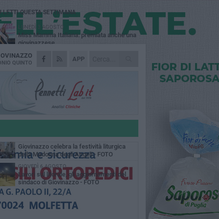
Ù LETTI QUESTA SETTIMANA
LUNEDÌ 3 AGOSTO
Miss Mamma Italiana: premiata anche una
giovinazzese
IOVINAZZO
MARTEDÌ 4 AGOSTO
APP
Liquidi oleosi sul litorale di Giovinazzo,
NIO QUINTO
rimossa macchia di idrocarburi
MERCOLEDÌ 5 AGOSTO
Problemi raccolta plastica in Puglia:
l'assessora Ciliento prova a spegnere le
lemiche
LUNEDÌ 3 AGOSTO
«Giovinazzo, a che punto siamo?»:
PrimaVera Alternativa traccia il bilancio di
nni di Sollecito
MARTEDÌ 4 AGOSTO
Giovinazzo celebra la festività liturgica
della Madonna degli Angeli - FOTO
GIOVEDÌ 6 AGOSTO
Lavori sul litorale, gli aggiornamenti del
sindaco di Giovinazzo - FOTO