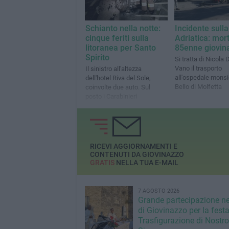
Schianto nella notte:
Incidente sulla
cinque feriti sulla
Adriatica: mor
litoranea per Santo
85enne giovin
Spirito
Si tratta di Nicola
Vano il trasporto
Il sinistro all'altezza
all'ospedale mons
dell'hotel Riva del Sole,
Bello di Molfetta
coinvolte due auto. Sul
posto i Carabinieri
RICEVI AGGIORNAMENTI E
CONTENUTI DA GIOVINAZZO
GRATIS
NELLA TUA E-MAIL
7 AGOSTO 2026
Grande partecipazione ne
di Giovinazzo per la festa
Trasfigurazione di Nostro