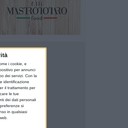
ità
ome i cookie, e
spositivo per annunci
o dei servizi.
Con la
e identificazione
er il trattamento per
icare le tue
ti dei dati personali
 preferenze si
nso in qualsiasi
 web.