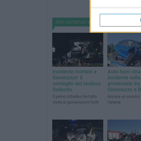
Altri contenuti a tema
Incidente mortale a
Auto fuori stra
Giovinazzo: il
incidente sulla
cordoglio del sindaco
provinciale tra
Sollecito
Giovinazzo e B
Il primo cittadino ha fatto
Ancora un sinistro
visita ai giovanissimi feriti
l'arteria