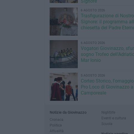
Signore
6 AGOSTO 2026
Trasfigurazione di Nostro
Signore: il programma al
chiesetta del Padre Etern
6 AGOSTO 2026
Vogatori Giovinazzo, sfu
sogno Trofeo dell'Adriatic
Mar Ionio
5 AGOSTO 2026
Corteo Storico, l'omaggio
Pro Loco di Giovinazzo a
Camporeale
Notizie da Giovinazzo
Nightlife
Eventi e cultura
Cronaca
Scuola
Politica
Attualità
Notizie sportive