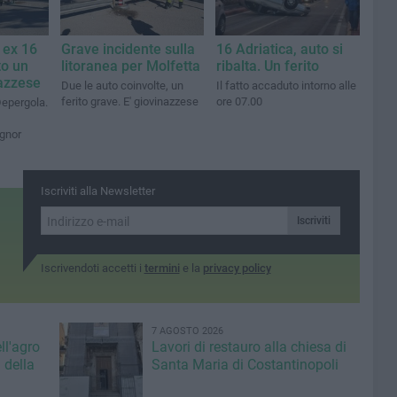
 ex 16
Grave incidente sulla
16 Adriatica, auto si
to un
litoranea per Molfetta
ribalta. Un ferito
azzese
Due le auto coinvolte, un
Il fatto accaduto intorno alle
ferito grave. E' giovinazzese
ore 07.00
 Depergola.
ignor
Iscriviti alla Newsletter
Iscriviti
Iscrivendoti accetti i
termini
e la
privacy policy
7 AGOSTO 2026
ll'agro
Lavori di restauro alla chiesa di
 della
Santa Maria di Costantinopoli