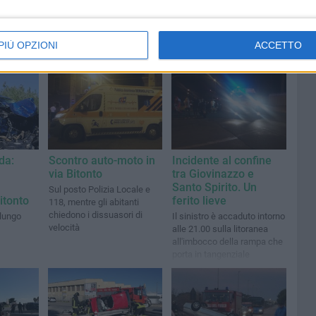
PIÙ OPZIONI
ACCETTO
da:
Scontro auto-moto in
Incidente al confine
via Bitonto
tra Giovinazzo e
Santo Spirito. Un
Sul posto Polizia Locale e
itonto
ferito lieve
118, mentre gli abitanti
chiedono i dissuasori di
 lungo
Il sinistro è accaduto intorno
velocità
alle 21.00 sulla litoranea
all'imbocco della rampa che
porta in tangenziale