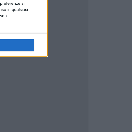
 preferenze si
nso in qualsiasi
 web.