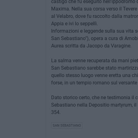
castigo che fu eseguito nell'ippodromo de
Maxima. Nella sua corsa verso il Tevere i
al Velabro, dove fu raccolto dalla matro
Appia e ivi lo seppellì.
Informazioni e leggende sulla sua vita s
San Sebastiano"), opera a cura di Arnob
Aurea scritta da Jacopo da Varagine.
La salma venne recuperata da mani piet
San Sebastiano sarebbe stato martirizzat
quello stesso luogo venne eretta una chi
forse, in un tempio romano sul versante
Dato storico certo, che ne testimonia il c
Sebastiano nella Depositio martyrum, il 
354.
SAN SEBASTIANO