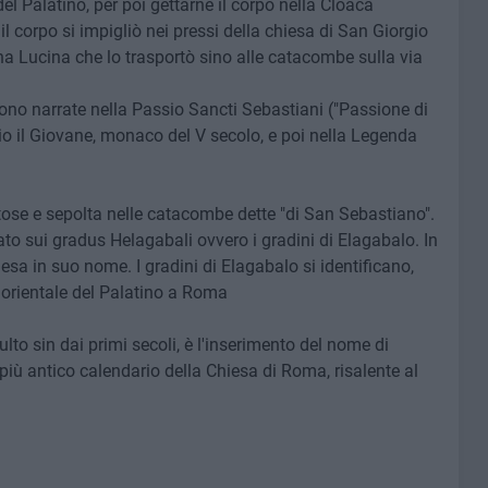
l Palatino, per poi gettarne il corpo nella Cloaca
l corpo si impigliò nei pressi della chiesa di San Giorgio
na Lucina che lo trasportò sino alle catacombe sulla via
ono narrate nella Passio Sancti Sebastiani ("Passione di
io il Giovane, monaco del V secolo, e poi nella Legenda
ose e sepolta nelle catacombe dette "di San Sebastiano".
o sui gradus Helagabali ovvero i gradini di Elagabalo. In
esa in suo nome. I gradini di Elagabalo si identificano,
 orientale del Palatino a Roma
ulto sin dai primi secoli, è l'inserimento del nome di
più antico calendario della Chiesa di Roma, risalente al