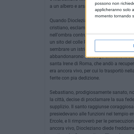
possono non richieder
a un albero e arsa viva.
applicheranno solo a
momento tornando su 
Quando Diocleziano, che aveva in profond
cristiano, esclamò: "Io ti ho sempre tenu
nell'ombra contro di me."; Sebastiano fu
un sito del colle Palatino, denudato, e tr
sembrare un istrice. I soldati, al vederlo
abbandonarono sul luogo affinché le sue 
santa Irene di Roma, che andò a recuperar
era ancora vivo, per cui lo trasportò nel
ferite con pia dedizione.
Sebastiano, prodigiosamente sanato, non
la città, decise di proclamare la sua fede 
supplizio. Il santo raggiunse coraggios
presiedevano alle funzioni nel tempio ere
Ercole, e li rimproverò per le persecuzion
ancora vivo, Diocleziano diede freddame