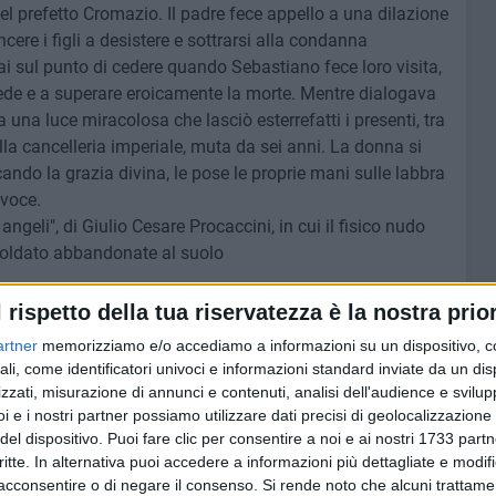
del prefetto Cromazio. Il padre fece appello a una dilazione
ncere i figli a desistere e sottrarsi alla condanna
rmai sul punto di cedere quando Sebastiano fece loro visita,
fede e a superare eroicamente la morte. Mentre dialogava
da una luce miracolosa che lasciò esterrefatti i presenti, tra
lla cancelleria imperiale, muta da sei anni. La donna si
ocando la grazia divina, le pose le proprie mani sulle labbra
 voce.
geli", di Giulio Cesare Procaccini, in cui il fisico nudo
soldato abbandonate al suolo
di Paolo Veronese, 1565, Venezia, chiesa di San
l rispetto della tua riservatezza è la nostra prior
 su una tavola di legno, è fustigato a morte
artner
memorizziamo e/o accediamo a informazioni su un dispositivo, c
versione un nutrito numero di presenti: Zoe col marito
ali, come identificatori univoci e informazioni standard inviate da un di
llino, il praefectus urbis Agrezio Cromazio e suo figlio
zzati, misurazione di annunci e contenuti, analisi dell'audience e svilupp
ciò alla propria carica di prefetto e si ritirò con altri
i e i nostri partner possiamo utilizzare dati precisi di geolocalizzazione 
ampania. Il figlio invece rimase a Roma dove patì il martirio;
del dispositivo. Puoi fare clic per consentire a noi e ai nostri 1733 partn
critte. In alternativa puoi accedere a informazioni più dettagliate e modif
ani morirono per aver abbracciato la nuova religione: Marco
acconsentire o di negare il consenso.
Si rende noto che alcuni trattamen
il loro padre Tranquillino lapidato, Zoe sospesa per i capelli