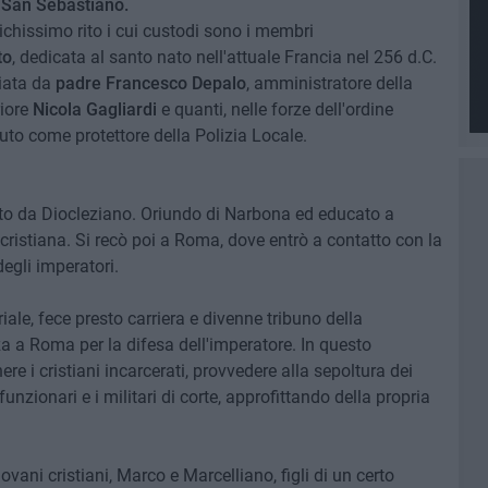
a
San Sebastiano.
ichissimo rito i cui custodi sono i membri
to
, dedicata al santo nato nell'attuale Francia nel 256 d.C.
iata da
padre Francesco Depalo
, amministratore della
riore
Nicola Gagliardi
e quanti, nelle forze dell'ordine
to come protettore della Polizia Locale.
ato da Diocleziano. Oriundo di Narbona ed educato a
e cristiana. Si recò poi a Roma, dove entrò a contatto con la
degli imperatori.
riale, fece presto carriera e divenne tribuno della
za a Roma per la difesa dell'imperatore. In questo
ere i cristiani incarcerati, provvedere alla sepoltura dei
 funzionari e i militari di corte, approfittando della propria
ani cristiani, Marco e Marcelliano, figli di un certo