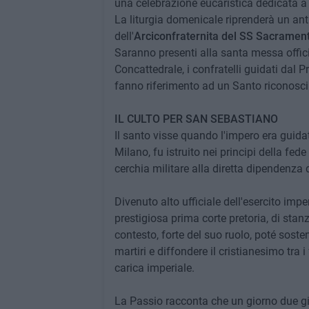
una celebrazione eucaristica dedicata 
La liturgia domenicale riprenderà un ant
dell'
Arciconfraternita del SS Sacramen
Saranno presenti alla santa messa offic
Concattedrale, i confratelli guidati dal P
fanno riferimento ad un Santo riconosciu
IL CULTO PER SAN SEBASTIANO
Il santo visse quando l'impero era guid
Milano, fu istruito nei principi della fed
cerchia militare alla diretta dipendenza 
Divenuto alto ufficiale dell'esercito impe
prestigiosa prima corte pretoria, di stan
contesto, forte del suo ruolo, poté sosten
martiri e diffondere il cristianesimo tra i
carica imperiale.
La Passio racconta che un giorno due giov