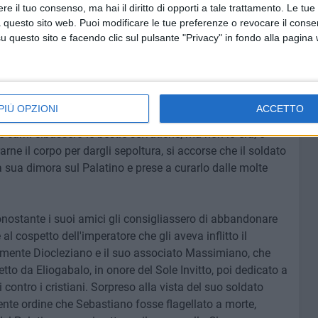
e il tuo consenso, ma hai il diritto di opporti a tale trattamento. Le tue
 questo sito web. Puoi modificare le tue preferenze o revocare il conse
questo sito e facendo clic sul pulsante "Privacy" in fondo alla pagina
o odio i fedeli a Cristo, scoprì che Sebastiano era
to fra i maggiorenti del mio palazzo e tu hai operato
 quindi da lui condannato a morte. Fu legato ad un palo in
afitto da così tante frecce in ogni parte del corpo da
PIÙ OPZIONI
ACCETTO
 morente e perforato dai dardi, lo credettero morto e lo
carni cibassero le bestie selvatiche; ma non lo era, e
ne il corpo per dargli sepoltura, si accorse che il soldato
la sua dimora sul Palatino e prese a curarlo dalle molte
ostante i suoi amici gli consigliassero di abbandonare
al cospetto dell'imperatore che gli aveva inflitto il
amente Diocleziano e il suo associato Massimiano, che
tto da Eliogabalo, in onore del Sole Invitto, poi dedicato a
i contro i cristiani. Sorpreso alla vista del suo soldato
nte ordine che Sebastiano fosse flagellato a morte,