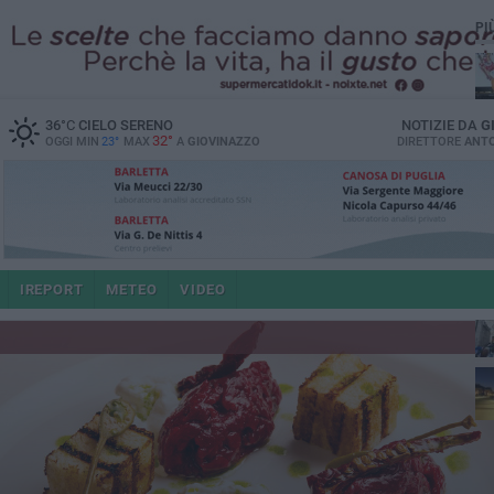
PI
36
°C
CIELO SERENO
NOTIZIE DA
G
32°
OGGI MIN
23°
MAX
A
GIOVINAZZO
DIRETTORE
ANTO
po
IREPORT
METEO
VIDEO
4 a