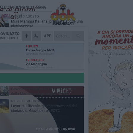
Ù LETTI QUESTA SETTIMANA
LUNEDÌ 3 AGOSTO
Miss Mamma Italiana: premiata anche una
giovinazzese
IOVINAZZO
MARTEDÌ 4 AGOSTO
APP
Liquidi oleosi sul litorale di Giovinazzo,
NIO QUINTO
rimossa macchia di idrocarburi
MERCOLEDÌ 5 AGOSTO
Problemi raccolta plastica in Puglia:
l'assessora Ciliento prova a spegnere le
lemiche
LUNEDÌ 3 AGOSTO
«Giovinazzo, a che punto siamo?»:
PrimaVera Alternativa traccia il bilancio di
nni di Sollecito
MARTEDÌ 4 AGOSTO
Giovinazzo celebra la festività liturgica
della Madonna degli Angeli - FOTO
GIOVEDÌ 6 AGOSTO
Lavori sul litorale, gli aggiornamenti del
sindaco di Giovinazzo - FOTO