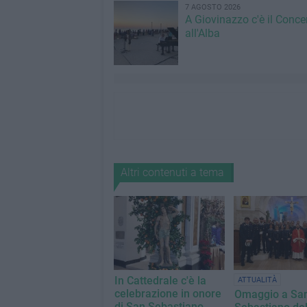
7 AGOSTO 2026
A Giovinazzo c'è il Conce
all'Alba
Altri contenuti a tema
In Cattedrale c'è la
ATTUALITÀ
celebrazione in onore
Omaggio a Sa
di San Sebastiano