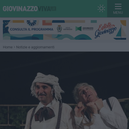
MENU
Home
Notizie e aggiornamenti