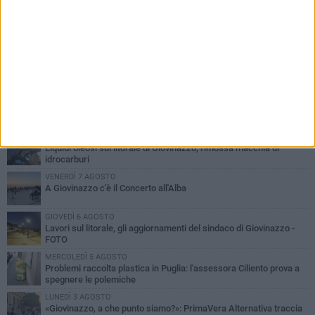
PIÙ LETTI QUESTA SETTIMANA
LUNEDÌ 3 AGOSTO
Miss Mamma Italiana: premiata anche una giovinazzese
MARTEDÌ 4 AGOSTO
Liquidi oleosi sul litorale di Giovinazzo, rimossa macchia di
idrocarburi
VENERDÌ 7 AGOSTO
A Giovinazzo c'è il Concerto all'Alba
GIOVEDÌ 6 AGOSTO
Lavori sul litorale, gli aggiornamenti del sindaco di Giovinazzo -
FOTO
MERCOLEDÌ 5 AGOSTO
Problemi raccolta plastica in Puglia: l'assessora Ciliento prova a
spegnere le polemiche
LUNEDÌ 3 AGOSTO
«Giovinazzo, a che punto siamo?»: PrimaVera Alternativa traccia