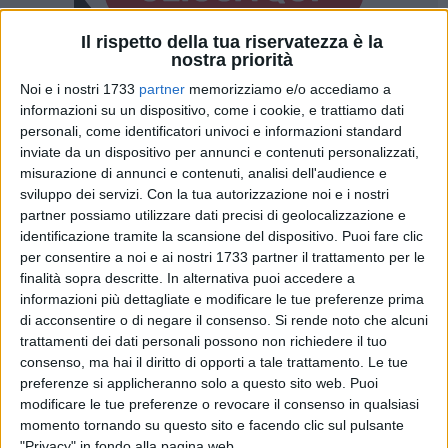
Il rispetto della tua riservatezza è la
nostra priorità
A cura di
Noi e i nostri 1733
partner
memorizziamo e/o accediamo a
GABRIELLA SERRONE
informazioni su un dispositivo, come i cookie, e trattiamo dati
personali, come identificatori univoci e informazioni standard
inviate da un dispositivo per annunci e contenuti personalizzati,
misurazione di annunci e contenuti, analisi dell'audience e
Dopo il taglio del nastro affidato allo spettacolo
"Il mio
sviluppo dei servizi.
Con la tua autorizzazione noi e i nostri
antico cuore. Per Dino Campana", "Giovinazzo Teatro"
partner possiamo utilizzare dati precisi di geolocalizzazione e
sceglie di iniziare ufficialmente la diciassettesima edizione
identificazione tramite la scansione del dispositivo. Puoi fare clic
sotto il segno della tradizione e della comicità, proponendo
per consentire a noi e ai nostri 1733 partner il trattamento per le
al pubblico di affezionati
"Ditegli sempre di sì"
di
Eduardo
finalità sopra descritte. In alternativa puoi accedere a
De Filippo.
Saltata per il lutto nazionale
"Camera 719- il
informazioni più dettagliate e modificare le tue preferenze prima
padre della sposa"
di
Neil Simon
,
in programma
di acconsentire o di negare il consenso.
Si rende noto che alcuni
trattamenti dei dati personali possono non richiedere il tuo
originariamente
questa sera.
consenso, ma hai il diritto di opporti a tale trattamento. Le tue
preferenze si applicheranno solo a questo sito web. Puoi
Protagonista di domani sarà il teatro napoletano, grazie
modificare le tue preferenze o revocare il consenso in qualsiasi
all'interpretazione della compagnia
"Instabile
momento tornando su questo sito e facendo clic sul pulsante
Napolinscena"
. Gli attori si esibiranno in una delle commedie
"Privacy" in fondo alla pagina web.