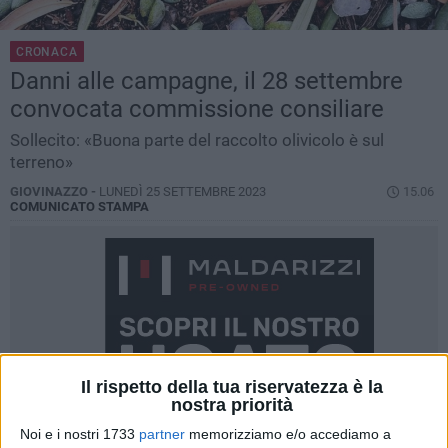
CRONACA
Danni alle campagne, il 28 settembre
convocata commissione consiliare
Sollecito: «Buona parte del raccolto olivicolo è sul
terreno»
GIOVINAZZO -
LUNEDÌ 25 SETTEMBRE 2023
15.06
COMUNICATO STAMPA
Il rispetto della tua riservatezza è la
nostra priorità
Noi e i nostri 1733
partner
memorizziamo e/o accediamo a