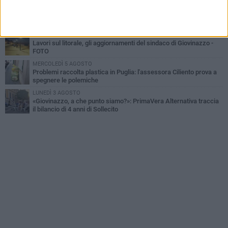
VENERDÌ 7 AGOSTO
A Giovinazzo c'è il Concerto all'Alba
GIOVEDÌ 6 AGOSTO
Lavori sul litorale, gli aggiornamenti del sindaco di Giovinazzo -
FOTO
MERCOLEDÌ 5 AGOSTO
Problemi raccolta plastica in Puglia: l'assessora Ciliento prova a
spegnere le polemiche
LUNEDÌ 3 AGOSTO
«Giovinazzo, a che punto siamo?»: PrimaVera Alternativa traccia
il bilancio di 4 anni di Sollecito