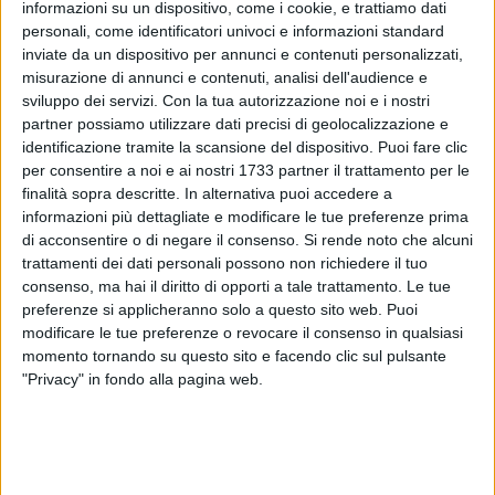
informazioni su un dispositivo, come i cookie, e trattiamo dati
personali, come identificatori univoci e informazioni standard
inviate da un dispositivo per annunci e contenuti personalizzati,
misurazione di annunci e contenuti, analisi dell'audience e
9
sviluppo dei servizi.
Con la tua autorizzazione noi e i nostri
partner possiamo utilizzare dati precisi di geolocalizzazione e
identificazione tramite la scansione del dispositivo. Puoi fare clic
per consentire a noi e ai nostri 1733 partner il trattamento per le
Stamattina, lunedì 25 settembre, il sindaco di Giovinazzo,
finalità sopra descritte. In alternativa puoi accedere a
Michele Sollecito
, ha effettuato un sopralluogo nelle
informazioni più dettagliate e modificare le tue preferenze prima
campagne del territorio dopo il maltempo che si è abbattuto
di acconsentire o di negare il consenso.
Si rende noto che alcuni
sulla città nel weekend appena trascorso.
trattamenti dei dati personali possono non richiedere il tuo
consenso, ma hai il diritto di opporti a tale trattamento. Le tue
«Buona parte del raccolto olivicolo è sul terreno, immagino
preferenze si applicheranno solo a questo sito web. Puoi
modificare le tue preferenze o revocare il consenso in qualsiasi
che ci siano danni anche per le altre colture
- ha dichiarato il
momento tornando su questo sito e facendo clic sul pulsante
sindaco Sollecito dopo il sopralluogo -
Pertanto, è necessario
"Privacy" in fondo alla pagina web.
avviare quanto prima l'iter previsto dalla legge per gli eventi
calamitosi. Giovedì alle 17.30, a Palazzo di Città, è
convocata la commissione consiliare per le Attività
Produttive, riunione che apriamo alla partecipazione degli