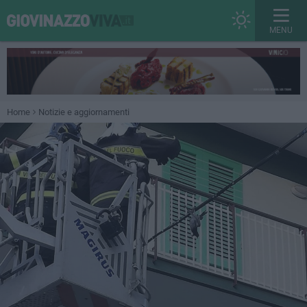
MENU
Home
Notizie e aggiornamenti