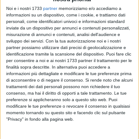
Noi e i nostri 1733
partner
memorizziamo e/o accediamo a
informazioni su un dispositivo, come i cookie, e trattiamo dati
197
personali, come identificatori univoci e informazioni standard
inviate da un dispositivo per annunci e contenuti personalizzati,
misurazione di annunci e contenuti, analisi dell'audience e
sviluppo dei servizi.
Con la tua autorizzazione noi e i nostri
Un
colombo
è stato salvato, ieri pomeriggio, dai
Vigili
del
partner possiamo utilizzare dati precisi di geolocalizzazione e
Fuoco
. L'uccello è rimasto intrappolato, con una zampa che
identificazione tramite la scansione del dispositivo. Puoi fare clic
si è incastrata in un cavo della
Telecom
in via Lupis. E
per consentire a noi e ai nostri 1733 partner il trattamento per le
finalità sopra descritte. In alternativa puoi accedere a
l'intero quartiere si è fermato: tutti col naso in su per vedere
informazioni più dettagliate e modificare le tue preferenze prima
cosa succedeva.
di acconsentire o di negare il consenso.
Si rende noto che alcuni
trattamenti dei dati personali possono non richiedere il tuo
Il volatile è rimasto bloccato per oltre due ore e non riusciva
consenso, ma hai il diritto di opporti a tale trattamento. Le tue
a liberarsi. Un passante ha visto il colombo divincolarsi con
preferenze si applicheranno solo a questo sito web. Puoi
forza. Tuttavia, nonostante gli sforzi, non riusciva a
modificare le tue preferenze o revocare il consenso in qualsiasi
riprendere il volo. Una delle zampe era rimasta impigliata nel
momento tornando su questo sito e facendo clic sul pulsante
"Privacy" in fondo alla pagina web.
cavo telefonico. Allertati dalla
Polizia
Locale
, in pochi minuti,
sul posto sono arrivati i
Vigili
del
Fuoco
in servizio presso il
Distaccamento
di
Molfetta.