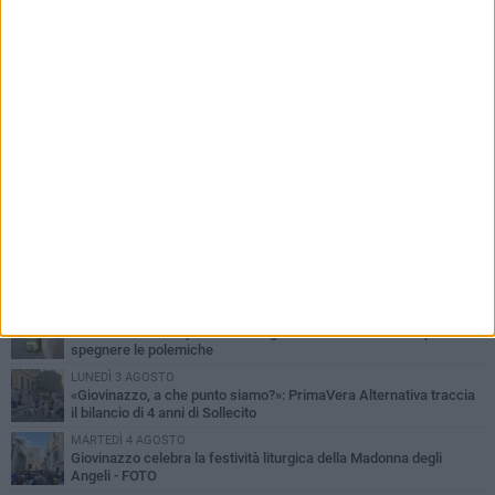
PIÙ LETTI QUESTA SETTIMANA
LUNEDÌ 3 AGOSTO
Miss Mamma Italiana: premiata anche una giovinazzese
MARTEDÌ 4 AGOSTO
Liquidi oleosi sul litorale di Giovinazzo, rimossa macchia di
idrocarburi
MERCOLEDÌ 5 AGOSTO
Problemi raccolta plastica in Puglia: l'assessora Ciliento prova a
spegnere le polemiche
LUNEDÌ 3 AGOSTO
«Giovinazzo, a che punto siamo?»: PrimaVera Alternativa traccia
il bilancio di 4 anni di Sollecito
MARTEDÌ 4 AGOSTO
Giovinazzo celebra la festività liturgica della Madonna degli
Angeli - FOTO