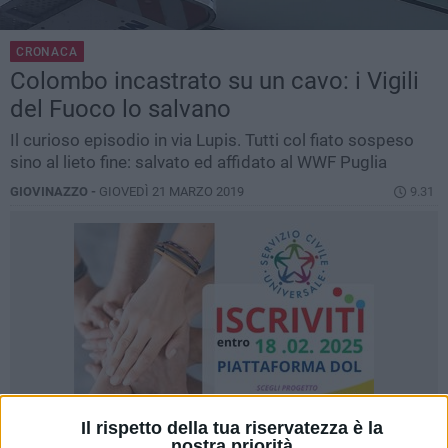
CRONACA
Colombo incastrato su un cavo: i Vigili
del Fuoco lo salvano
Il curioso episodio in via Lupis. Tutti col fiato sospeso
sino al lieto fine: salvato ed affidato al WWF Puglia
GIOVINAZZO -
GIOVEDÌ 21 MARZO 2019
9.31
Il rispetto della tua riservatezza è la
nostra priorità