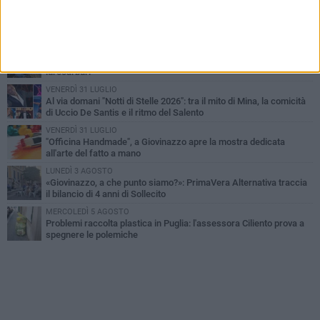
LUNEDÌ 3 AGOSTO
Miss Mamma Italiana: premiata anche una giovinazzese
MARTEDÌ 4 AGOSTO
Liquidi oleosi sul litorale di Giovinazzo, rimossa macchia di
idrocarburi
VENERDÌ 31 LUGLIO
Al via domani "Notti di Stelle 2026": tra il mito di Mina, la comicità
di Uccio De Santis e il ritmo del Salento
VENERDÌ 31 LUGLIO
"Officina Handmade", a Giovinazzo apre la mostra dedicata
all'arte del fatto a mano
LUNEDÌ 3 AGOSTO
«Giovinazzo, a che punto siamo?»: PrimaVera Alternativa traccia
il bilancio di 4 anni di Sollecito
MERCOLEDÌ 5 AGOSTO
Problemi raccolta plastica in Puglia: l'assessora Ciliento prova a
spegnere le polemiche