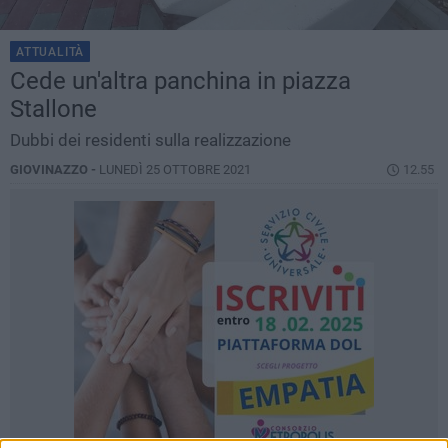
ATTUALITÀ
Cede un'altra panchina in piazza
Stallone
Dubbi dei residenti sulla realizzazione
GIOVINAZZO -
LUNEDÌ 25 OTTOBRE 2021
12.55