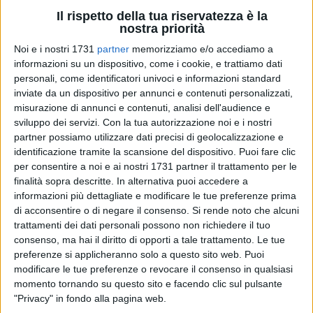
Il rispetto della tua riservatezza è la
nostra priorità
39
A cura di
GIANLUCA BATTISTA
Noi e i nostri 1731
partner
memorizziamo e/o accediamo a
informazioni su un dispositivo, come i cookie, e trattiamo dati
personali, come identificatori univoci e informazioni standard
inviate da un dispositivo per annunci e contenuti personalizzati,
Ha ceduto un'altra spalliera di un'altra panchina nella
misurazione di annunci e contenuti, analisi dell'audience e
rinnovata
piazza Stallone
. È successo di nuovo dopo i fatti
sviluppo dei servizi.
Con la tua autorizzazione noi e i nostri
di questa estate in cui si gridò al vandalismo.
partner possiamo utilizzare dati precisi di geolocalizzazione e
identificazione tramite la scansione del dispositivo. Puoi fare clic
per consentire a noi e ai nostri 1731 partner il trattamento per le
Il fatto è accaduto qualche giorno fa ed ora il Comune di
finalità sopra descritte. In alternativa puoi accedere a
Giovinazzo dovrà nuovamente chiedere alla ditta
informazioni più dettagliate e modificare le tue preferenze prima
realizzatrice delle panchine di provvedere a ripristinare anche
di acconsentire o di negare il consenso.
Si rende noto che alcuni
questa spalliera. Ciò che più impressiona è la
consistenza
trattamenti dei dati personali possono non richiedere il tuo
interna
delle nuovissime panche in legno, belle magari a
consenso, ma hai il diritto di opporti a tale trattamento. Le tue
vedersi ma probabilmente troppo fragili.
preferenze si applicheranno solo a questo sito web. Puoi
modificare le tue preferenze o revocare il consenso in qualsiasi
momento tornando su questo sito e facendo clic sul pulsante
L'auspicio è che vi sia sempre la massima attenzione da
"Privacy" in fondo alla pagina web.
parte degli amministratori sia sul comportamento