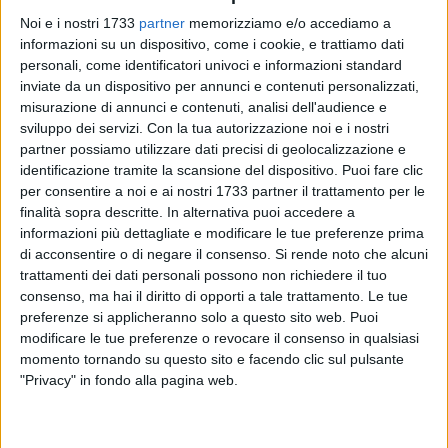
Noi e i nostri 1733
partner
memorizziamo e/o accediamo a
informazioni su un dispositivo, come i cookie, e trattiamo dati
personali, come identificatori univoci e informazioni standard
inviate da un dispositivo per annunci e contenuti personalizzati,
2
misurazione di annunci e contenuti, analisi dell'audience e
sviluppo dei servizi.
Con la tua autorizzazione noi e i nostri
partner possiamo utilizzare dati precisi di geolocalizzazione e
Il generale di brigata
Pasquale Russo
è il nuovo comandante
identificazione tramite la scansione del dispositivo. Puoi fare clic
provinciale di Bari della
Guardia di Finanza.
per consentire a noi e ai nostri 1733 partner il trattamento per le
finalità sopra descritte. In alternativa puoi accedere a
informazioni più dettagliate e modificare le tue preferenze prima
Mercoledì scorso, alla presenza del generale di divisione
di acconsentire o di negare il consenso.
Si rende noto che alcuni
Fabrizio Toscano
, comandante regionale Puglia, è avvenuto
trattamenti dei dati personali possono non richiedere il tuo
il passaggio di consegne tra Russo e il generale di brigata
consenso, ma hai il diritto di opporti a tale trattamento. Le tue
Roberto Pennoni
, passato al comando regionale della
preferenze si applicheranno solo a questo sito web. Puoi
Basilicata.
modificare le tue preferenze o revocare il consenso in qualsiasi
momento tornando su questo sito e facendo clic sul pulsante
"Privacy" in fondo alla pagina web.
Il generale Russo, arruolatosi nel corpo nel 1991 e
proveniente dal comando generale della
Guardia di Finanza
di Roma
, dal giugno 2021 all'agosto 2023, ha ricoperto un