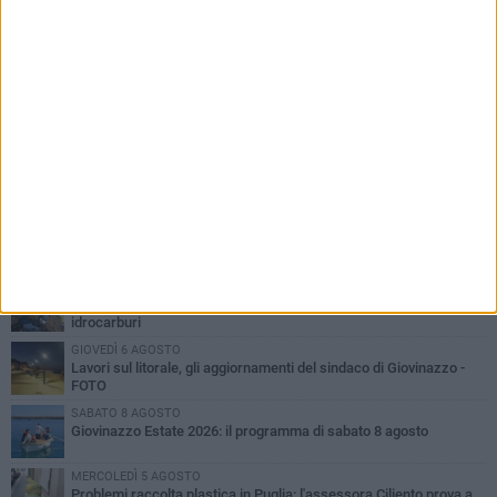
PIÙ LETTI QUESTA SETTIMANA
LUNEDÌ 3 AGOSTO
Miss Mamma Italiana: premiata anche una giovinazzese
VENERDÌ 7 AGOSTO
A Giovinazzo c'è il Concerto all'Alba
MARTEDÌ 4 AGOSTO
Liquidi oleosi sul litorale di Giovinazzo, rimossa macchia di
idrocarburi
GIOVEDÌ 6 AGOSTO
Lavori sul litorale, gli aggiornamenti del sindaco di Giovinazzo -
FOTO
SABATO 8 AGOSTO
Giovinazzo Estate 2026: il programma di sabato 8 agosto
MERCOLEDÌ 5 AGOSTO
Problemi raccolta plastica in Puglia: l'assessora Ciliento prova a