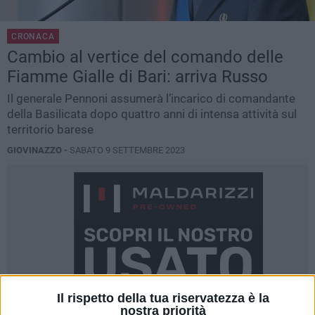
CRONACA
Cambio al vertice del comando delle
Fiamme Gialle di Bari: arriva Russo
Il generale Pennoni assumerà l’incarico di comandante
della Basilicata dopo quattro anni di intensa attività sul
territorio barese
GIOVINAZZO -
SABATO 9 SETTEMBRE 2023
Il rispetto della tua riservatezza è la
nostra priorità