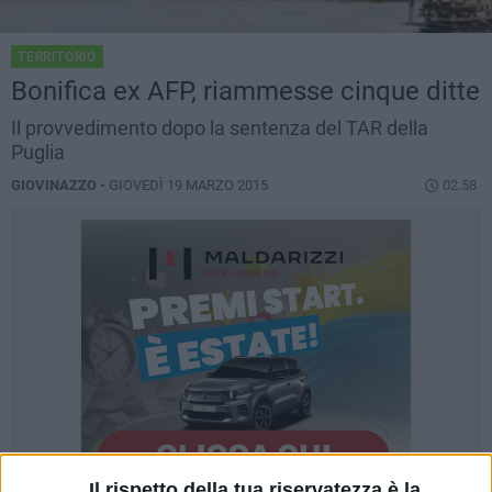
TERRITORIO
Bonifica ex AFP, riammesse cinque ditte
Il provvedimento dopo la sentenza del TAR della
Puglia
GIOVINAZZO -
GIOVEDÌ 19 MARZO 2015
02.58
Il rispetto della tua riservatezza è la