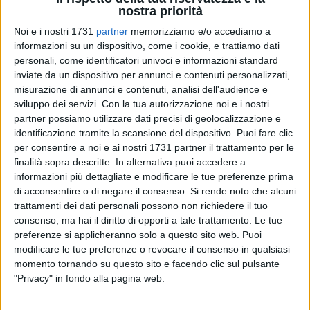
nostra priorità
Noi e i nostri 1731
partner
memorizziamo e/o accediamo a
A cura di
GIANLUCA BATTISTA
informazioni su un dispositivo, come i cookie, e trattiamo dati
personali, come identificatori univoci e informazioni standard
inviate da un dispositivo per annunci e contenuti personalizzati,
misurazione di annunci e contenuti, analisi dell'audience e
La gara d'appalto per la bonifica delle vecchie Acciaierie e
sviluppo dei servizi.
Con la tua autorizzazione noi e i nostri
Ferriere Pugliesi in località Lama Castello si arricchisce di un
partner possiamo utilizzare dati precisi di geolocalizzazione e
identificazione tramite la scansione del dispositivo. Puoi fare clic
altro capitolo. Dopo la sentenza del Tribunale
per consentire a noi e ai nostri 1731 partner il trattamento per le
Amministrativo Regionale della Puglia, che aveva dichiarato
finalità sopra descritte. In alternativa puoi accedere a
illegittima l'esclusione di un consorzio di ditte ricorrenti
informazioni più dettagliate e modificare le tue preferenze prima
(l'associazione temporanea di imprese Ecosistem s.r.l. – De
di acconsentire o di negare il consenso.
Si rende noto che alcuni
Cristofaro s.r.l. di Bari), ecco arrivare il provvedimento
trattamenti dei dati personali possono non richiedere il tuo
dell'Amministrazione comunale di riammissione.
consenso, ma hai il diritto di opporti a tale trattamento. Le tue
preferenze si applicheranno solo a questo sito web. Puoi
modificare le tue preferenze o revocare il consenso in qualsiasi
L'atto dovuto, a firma del Presidente di Gara nonché del
momento tornando su questo sito e facendo clic sul pulsante
Dirigente del Settore, l'ingegnere Cesare Trematore, ha
"Privacy" in fondo alla pagina web.
riammesso alla procedura di selezione non solo
l'associazione temporanea di imprese Ecosistem s.r.l. - De