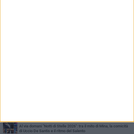
PIÙ LETTI QUESTA SETTIMANA
LUNEDÌ 3 AGOSTO
Miss Mamma Italiana: premiata anche una giovinazzese
MARTEDÌ 4 AGOSTO
Liquidi oleosi sul litorale di Giovinazzo, rimossa macchia di
idrocarburi
VENERDÌ 31 LUGLIO
Al via domani "Notti di Stelle 2026": tra il mito di Mina, la comicità
di Uccio De Santis e il ritmo del Salento