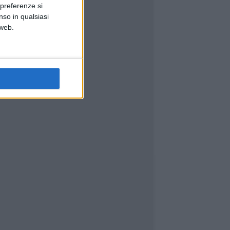
 preferenze si
nso in qualsiasi
 web.