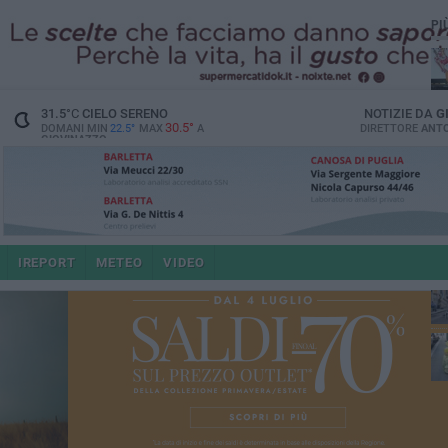
PI
31.5
°C
CIELO SERENO
NOTIZIE DA
G
30.5°
DOMANI MIN
22.5°
MAX
A
DIRETTORE
ANTO
GIOVINAZZO
e i
IREPORT
METEO
VIDEO
4 a
po