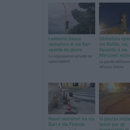
Lanterna bassa
Semaforo spen
semaforo di via Bari
via Balilla, via
spenta da giorni
Daconto e via
Marziani: ecco
Le segnalazioni arrivate da
automobilisti
Le parole dell'ass
Alfonso Arbore
Nuovi semafori tra via
In piazza iniziat
Bari e via Firenze
lavori per gli
incanalatori di 