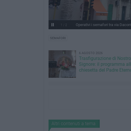
Operativi i semafori tra via Dacont
1
/
2
SEMAFORI
6 AGOSTO 2026
Trasfigurazione di Nostro
Signore: il programma al
chiesetta del Padre Etern
Altri contenuti a tema