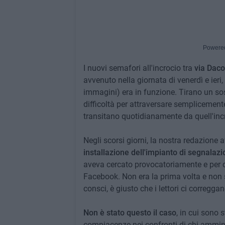
Powere
I nuovi semafori all'incrocio tra
via Daco
avvenuto nella giornata di venerdì e ieri
immagini) era in funzione. Tirano un sosp
difficoltà per attraversare semplicemente
transitano quotidianamente da quell'inc
Negli scorsi giorni, la nostra redazione
installazione dell'impianto di segnalaz
aveva cercato provocatoriamente e per cal
Facebook. Non era la prima volta e non
consci, è giusto che i lettori ci corregga
Non è stato questo il caso
, in cui sono s
compiacenze nei confronti di chi ammin