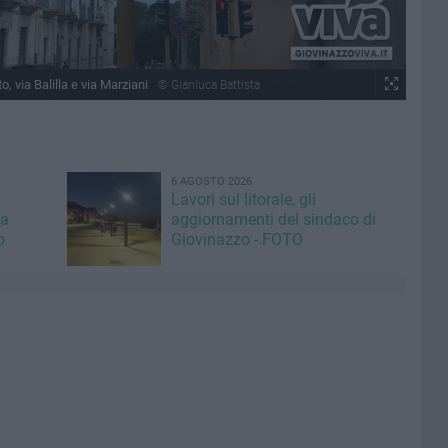
o, via Balilla e via Marziani
© Gianluca Battista
6 AGOSTO 2026
Lavori sul litorale, gli
la
aggiornamenti del sindaco di
o
Giovinazzo - FOTO