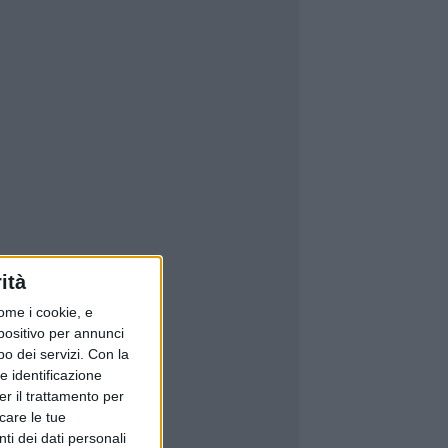
ità
ome i cookie, e
spositivo per annunci
o dei servizi.
Con la
e identificazione
er il trattamento per
icare le tue
ti dei dati personali