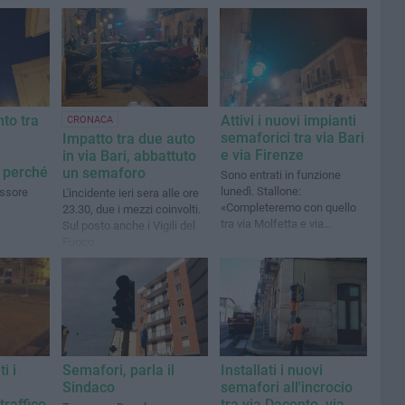
to tra
Attivi i nuovi impianti
CRONACA
semaforici tra via Bari
Impatto tra due auto
e via Firenze
in via Bari, abbattuto
 perché
un semaforo
Sono entrati in funzione
lunedì. Stallone:
essore
L'incidente ieri sera alle ore
«Completeremo con quello
23.30, due i mezzi coinvolti.
tra via Molfetta e via
Sul posto anche i Vigili del
Durazzo un percorso iniziato
Fuoco
due anni fa»
i i
Semafori, parla il
Installati i nuovi
Sindaco
semafori all'incrocio
traffico
tra via Daconto, via