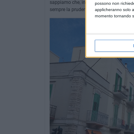
sappiamo che, in quei giorni e nelle ore 
possono non richieder
sempre la prudenza è consigliera degli a
applicheranno solo a
momento tornando su 