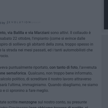
d by
nto, via Balilla e via Marziani
sono attivi. Il collaudo è
, sabato 22 ottobre, l'impianto (come si evince dalle
iro di sollievo gli abitanti della zona, troppo spesso in
 la strada nei mesi passati, ed i tanti automobilisti che
rocio.
 aveva puntualmente riportato,
con tanto di foto
, l'avvenuta
ione semaforica
. Qualcuno, non troppo bene informato,
colo politico, di screditare il nostro lavoro attraverso
 sarà l'ultima, immaginiamo. Quando sbagliamo, ne siamo
no e ci spronino a fare meglio.
tate scritte
menzogne
sul nostro conto, su presunte
istra Giovinazzo
(non abbiamo tessere di partito, si