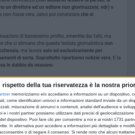
mo un direttore ed un editore non giovinazzesi, ndr)
e
ia non fosse vera, salvo poi constatare
che si
nuazioni di bassissimo profilo, smentite dai fatti, ma
ori che ci stimano che questa testata giornalistica
non
icchessia
, ma lavora
solo ed esclusivamente per
namenti di sorta. Soprattutto riportiamo notizie vere.
E la
sa in dubbio da nessuno
.
iste civiche e movimenti, amministratori ed oppositori
l rispetto della tua riservatezza è la nostra prior
spazio chi confonde la rete come un campo libero da
 diffamare anche la stampa locale, pure su fatti che
artner
memorizziamo e/o accediamo a informazioni su un dispositivo, c
ali, come identificatori univoci e informazioni standard inviate da un di
iovinazzo e non possono essere usati per la bagarre
zzati, misurazione di annunci e contenuti, analisi dell'audience e svilupp
i e i nostri partner possiamo utilizzare dati precisi di geolocalizzazione 
del dispositivo. Puoi fare clic per consentire a noi e ai nostri 1731 partn
 noi e soprattutto per i cittadini. Noi speriamo che
non
critte. In alternativa puoi accedere a informazioni più dettagliate e modif
ekend, come accaduto nel recente passato,
poiché
acconsentire o di negare il consenso.
Si rende noto che alcuni trattamen