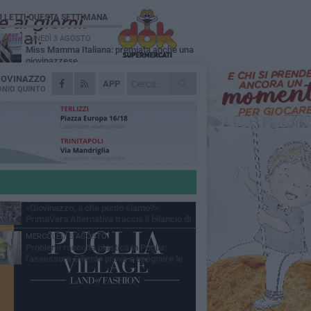
Ù LETTI QUESTA SETTIMANA
LUNEDÌ 3 AGOSTO
Miss Mamma Italiana: premiata anche una
giovinazzese
IOVINAZZO
MARTEDÌ 4 AGOSTO
APP
Liquidi oleosi sul litorale di Giovinazzo,
NIO QUINTO
rimossa macchia di idrocarburi
VENERDÌ 31 LUGLIO
Al via domani "Notti di Stelle 2026": tra il
mito di Mina, la comicità di Uccio De Santis
l ritmo del Salento
VENERDÌ 31 LUGLIO
"Officina Handmade", a Giovinazzo apre la
mostra dedicata all'arte del fatto a mano
LUNEDÌ 3 AGOSTO
«Giovinazzo, a che punto siamo?»:
PrimaVera Alternativa traccia il bilancio di
nni di Sollecito
MERCOLEDÌ 5 AGOSTO
Problemi raccolta plastica in Puglia:
l'assessora Ciliento prova a spegnere le
lemiche