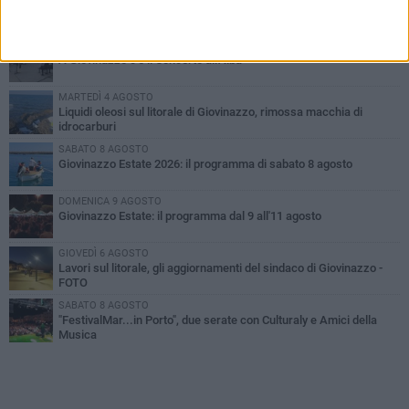
PIÙ LETTI QUESTA SETTIMANA
VENERDÌ 7 AGOSTO
A Giovinazzo c'è il Concerto all'Alba
MARTEDÌ 4 AGOSTO
Liquidi oleosi sul litorale di Giovinazzo, rimossa macchia di
idrocarburi
SABATO 8 AGOSTO
Giovinazzo Estate 2026: il programma di sabato 8 agosto
DOMENICA 9 AGOSTO
Giovinazzo Estate: il programma dal 9 all'11 agosto
GIOVEDÌ 6 AGOSTO
Lavori sul litorale, gli aggiornamenti del sindaco di Giovinazzo -
FOTO
SABATO 8 AGOSTO
"FestivalMar...in Porto", due serate con Culturaly e Amici della
Musica