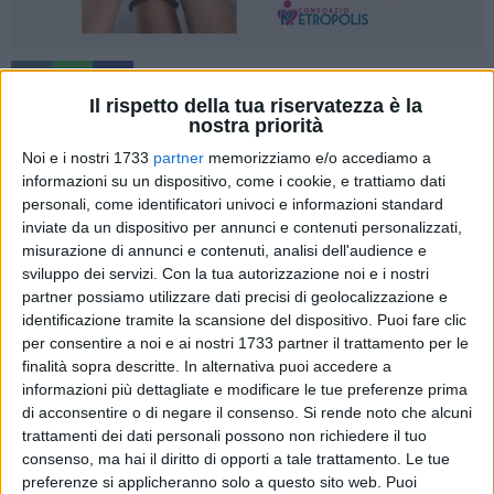
A cura di
Il rispetto della tua riservatezza è la
GABRIELLA SERRONE
nostra priorità
Noi e i nostri 1733
partner
memorizziamo e/o accediamo a
informazioni su un dispositivo, come i cookie, e trattiamo dati
L'estate non può dirsi conclusa senza l'attesissimo
personali, come identificatori univoci e informazioni standard
appuntamento con il teatro. Puntualissima torna a fine mese
inviate da un dispositivo per annunci e contenuti personalizzati,
la rassegna nazionale "Giovinazzo Teatro", con sei
misurazione di annunci e contenuti, analisi dell'audience e
imperdibili pièce, che allieteranno il pubblico nei fine
sviluppo dei servizi.
Con la tua autorizzazione noi e i nostri
partner possiamo utilizzare dati precisi di geolocalizzazione e
settimana dal 29 agosto al 13 settembre, presso il giardino
identificazione tramite la scansione del dispositivo. Puoi fare clic
della scuola primaria "San Giovanni Bosco".
per consentire a noi e ai nostri 1733 partner il trattamento per le
finalità sopra descritte. In alternativa puoi accedere a
La rassegna, patrocinata dall'Assessorato alla Cultura del
informazioni più dettagliate e modificare le tue preferenze prima
Comune di Giovinazzo e dall'Assessorato al Mediterraneo
di acconsentire o di negare il consenso.
Si rende noto che alcuni
Cultura e Turismo della Regione Puglia, con l'importante
trattamenti dei dati personali possono non richiedere il tuo
collaborazione offerta dal Comitato Regionale "Federazione
consenso, ma hai il diritto di opporti a tale trattamento. Le tue
preferenze si applicheranno solo a questo sito web. Puoi
Italiana Teatro Amatori" (F.I.T.A.) e l'associazione