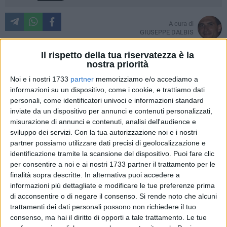
A cura di
GIUSEPPE DALBIS
Il rispetto della tua riservatezza è la
nostra priorità
Quella di domani non sarà una partita come le altre. Arriverà
Noi e i nostri 1733
partner
memorizziamo e/o accediamo a
il Matera, unica squadra del sud Italia assieme al Giovinazzo
informazioni su un dispositivo, come i cookie, e trattiamo dati
nel campionato di serie A1 di hockey su pista, e con i tifosi al
personali, come identificatori univoci e informazioni standard
seguito, cosa che nel nostro palazzetto si vede di raro a
inviate da un dispositivo per annunci e contenuti personalizzati,
misurazione di annunci e contenuti, analisi dell'audience e
causa della lunga distanza da tutte le altre città con la
sviluppo dei servizi.
Con la tua autorizzazione noi e i nostri
passione per questo sport.
partner possiamo utilizzare dati precisi di geolocalizzazione e
identificazione tramite la scansione del dispositivo. Puoi fare clic
Sulla panchina degli ospiti siederà Pino Marzella, uno che
per consentire a noi e ai nostri 1733 partner il trattamento per le
conosce bene l'hockey giovinazzese avendo scritto pagine
finalità sopra descritte. In alternativa puoi accedere a
tra le più importanti della sua storia, capace di farsi amare e
informazioni più dettagliate e modificare le tue preferenze prima
odiare senza mezzi termini per il suo carattere. Ai suoi ordini
di acconsentire o di negare il consenso.
Si rende noto che alcuni
trattamenti dei dati personali possono non richiedere il tuo
un altro giovinazzese: Tommaso Belgiovine, il portiere che
consenso, ma hai il diritto di opporti a tale trattamento. Le tue
fino a metà estate era certo di essere titolare nella squadra