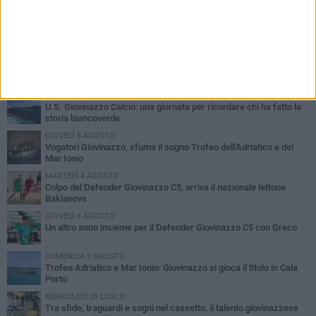
PIÙ LETTI QUESTA SETTIMANA
MARTEDÌ 4 AGOSTO
U.S. Giovinazzo Calcio: una giornata per ricordare chi ha fatto la
storia biancoverde
GIOVEDÌ 6 AGOSTO
Vogatori Giovinazzo, sfuma il sogno Trofeo dell'Adriatico e del
Mar Ionio
MARTEDÌ 4 AGOSTO
Colpo del Defender Giovinazzo C5, arriva il nazionale lettone
Baklanovs
GIOVEDÌ 6 AGOSTO
Un altro anno insieme per il Defender Giovinazzo C5 con Greco
DOMENICA 2 AGOSTO
Trofeo Adriatico e Mar Ionio: Giovinazzo si gioca il titolo in Cala
Porto
MERCOLEDÌ 29 LUGLIO
Tra sfide, traguardi e sogni nel cassetto, il talento giovinazzese