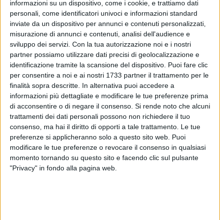
informazioni su un dispositivo, come i cookie, e trattiamo dati
personali, come identificatori univoci e informazioni standard
inviate da un dispositivo per annunci e contenuti personalizzati,
misurazione di annunci e contenuti, analisi dell'audience e
sviluppo dei servizi.
Con la tua autorizzazione noi e i nostri
partner possiamo utilizzare dati precisi di geolocalizzazione e
identificazione tramite la scansione del dispositivo. Puoi fare clic
Dopo il successo delle due ultime edizioni, torna il
"Netium
per consentire a noi e ai nostri 1733 partner il trattamento per le
Beach Waterpolo"
. La terza edizione del torneo di pallanuoto
finalità sopra descritte. In alternativa puoi accedere a
si disputerà domenica 21 luglio, dalle ore 9.30 sino alle
informazioni più dettagliate e modificare le tue preferenze prima
18.00, nello specchio d'acqua del lungomare Marina Italiana,
di acconsentire o di negare il consenso.
Si rende noto che alcuni
trattamenti dei dati personali possono non richiedere il tuo
in località Trincea.
consenso, ma hai il diritto di opporti a tale trattamento. Le tue
preferenze si applicheranno solo a questo sito web. Puoi
Attese a Giovinazzo - in un evento estivo realizzato con
modificare le tue preferenze o revocare il consenso in qualsiasi
l'associazione culturale
Nisida
e la collaborazione
momento tornando su questo sito e facendo clic sul pulsante
dell'associazione subaquea
Poseidon Blu Team
- otto
"Privacy" in fondo alla pagina web.
squadre di pallanuoto delle società più rappresentative della
Puglia:
Sport Project, Oltrè Noci, Netium Giovinazzo,
Waterpolo Bari, Sport E20, Master Valenzano e Old Foxes.