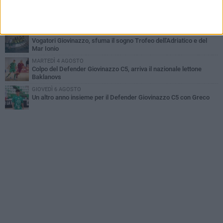
DOMENICA 2 AGOSTO
Trofeo Adriatico e Mar Ionio: Giovinazzo si gioca il titolo in Cala
Porto
GIOVEDÌ 6 AGOSTO
Vogatori Giovinazzo, sfuma il sogno Trofeo dell'Adriatico e del
Mar Ionio
MARTEDÌ 4 AGOSTO
Colpo del Defender Giovinazzo C5, arriva il nazionale lettone
Baklanovs
GIOVEDÌ 6 AGOSTO
Un altro anno insieme per il Defender Giovinazzo C5 con Greco