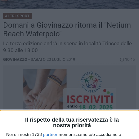
ALTRI SPORT
Domani a Giovinazzo ritorna il "Netium
Beach Waterpolo"
La terza edizione andrà in scena in località Trincea dalle
9.30 alle 18.00
GIOVINAZZO -
SABATO 20 LUGLIO 2019
10.45
Il rispetto della tua riservatezza è la
nostra priorità
Noi e i nostri 1733
partner
memorizziamo e/o accediamo a