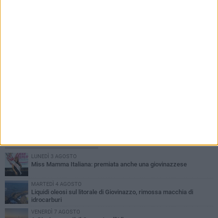
PIÙ LETTI QUESTA SETTIMANA
LUNEDÌ 3 AGOSTO
Miss Mamma Italiana: premiata anche una giovinazzese
MARTEDÌ 4 AGOSTO
Liquidi oleosi sul litorale di Giovinazzo, rimossa macchia di
idrocarburi
VENERDÌ 7 AGOSTO