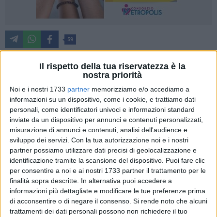
59
Il rispetto della tua riservatezza è la
nostra priorità
Agosto è un mese importante per la città di Giovinazzo,
anche quest'anno il gruppo ANMI conferma il suo impegno
Noi e i nostri 1733
partner
memorizziamo e/o accediamo a
informazioni su un dispositivo, come i cookie, e trattiamo dati
vigile, la sua presenza e il suo supporto alle attività cittadine,
personali, come identificatori univoci e informazioni standard
in qualità di associazione attenta e propositiva. In linea con
inviate da un dispositivo per annunci e contenuti personalizzati,
l'indirizzo dell'Associazione Nazionale Marinai d'Italia
misurazione di annunci e contenuti, analisi dell'audience e
(ANMI), infatti, anche per il locale gruppo ANMI le attività a
sviluppo dei servizi.
Con la tua autorizzazione noi e i nostri
favore dei giovani rivestono particolare importanza per far
partner possiamo utilizzare dati precisi di geolocalizzazione e
meglio conoscere l'associazione e le sue finalità, ma
identificazione tramite la scansione del dispositivo. Puoi fare clic
soprattutto per promuovere la conoscenza e la cultura del
per consentire a noi e ai nostri 1733 partner il trattamento per le
finalità sopra descritte. In alternativa puoi accedere a
mare.
informazioni più dettagliate e modificare le tue preferenze prima
di acconsentire o di negare il consenso.
Si rende noto che alcuni
Da più di dieci anni i direttivi dell'ANMI del gruppo di
trattamenti dei dati personali possono non richiedere il tuo