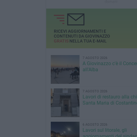
domani
RICEVI AGGIORNAMENTI E
CONTENUTI DA GIOVINAZZO
GRATIS
NELLA TUA E-MAIL
7 AGOSTO 2026
A Giovinazzo c'è il Conce
all'Alba
7 AGOSTO 2026
Lavori di restauro alla ch
Santa Maria di Costantin
6 AGOSTO 2026
Lavori sul litorale, gli
aggiornamenti del sindac