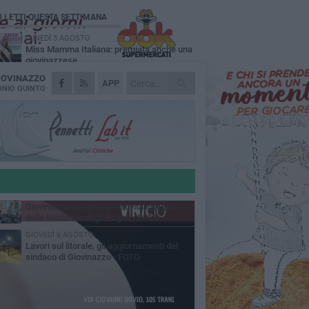
Ù LETTI QUESTA SETTIMANA
LUNEDÌ 3 AGOSTO
Miss Mamma Italiana: premiata anche una
giovinazzese
IOVINAZZO
MARTEDÌ 4 AGOSTO
APP
Liquidi oleosi sul litorale di Giovinazzo,
NIO QUINTO
rimossa macchia di idrocarburi
MERCOLEDÌ 5 AGOSTO
Problemi raccolta plastica in Puglia:
l'assessora Ciliento prova a spegnere le
lemiche
LUNEDÌ 3 AGOSTO
«Giovinazzo, a che punto siamo?»:
PrimaVera Alternativa traccia il bilancio di
nni di Sollecito
MARTEDÌ 4 AGOSTO
Giovinazzo celebra la festività liturgica
della Madonna degli Angeli - FOTO
GIOVEDÌ 6 AGOSTO
Lavori sul litorale, gli aggiornamenti del
sindaco di Giovinazzo - FOTO