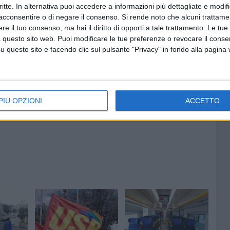
critte. In alternativa puoi accedere a informazioni più dettagliate e modif
acconsentire o di negare il consenso.
Si rende noto che alcuni trattamen
e il tuo consenso, ma hai il diritto di opporti a tale trattamento. Le tue
 questo sito web. Puoi modificare le tue preferenze o revocare il conse
7 AGOSTO 2026
questo sito e facendo clic sul pulsante "Privacy" in fondo alla pagina
l
Giovinazzo festeggia i 100 anni
agosto
di Maria Colamaria
PIÙ OPZIONI
ACCETTO