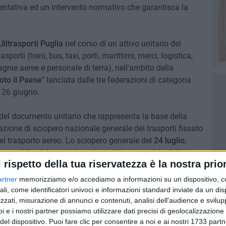
entativa ed un intervento normativo che garantisca la
e Uiltrasporti Puglia
nel corso di un attivo unitario dei
rasporti (treni, bus, taxi, porti, marittimi, merci, logistica,
nie aeree e personale di terra), nell'ambito della
oto il Paese"
lanciata dalle tre federazioni di categoria
o 26 giugno.
o del documento unitario che rappresenta la base della
zione di sciopero nazionale generale dei trasporti fissato
el trasporto aereo. Lo sciopero generale del
24 luglio
,
rasporti (treni, bus, taxi, porti, marittimi, merci, logistica,
l rispetto della tua riservatezza è la nostra prior
artner
memorizziamo e/o accediamo a informazioni su un dispositivo, c
iopero i lavoratori del trasporto aereo incroceranno le
ali, come identificatori univoci e informazioni standard inviate da un di
zzati, misurazione di annunci e contenuti, analisi dell'audience e svilupp
ndacati, inoltre, preannunciano un presidio di lavoratori
i e i nostri partner possiamo utilizzare dati precisi di geolocalizzazione 
 luglio dalle ore 10.00 alle ore 13.00
a sostegno dello
del dispositivo. Puoi fare clic per consentire a noi e ai nostri 1733 partn