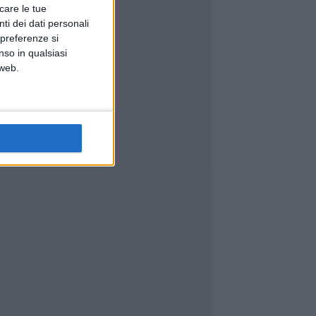
icare le tue
ti dei dati personali
 preferenze si
nso in qualsiasi
 web.