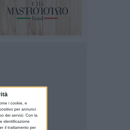
ità
ome i cookie, e
spositivo per annunci
o dei servizi.
Con la
e identificazione
er il trattamento per