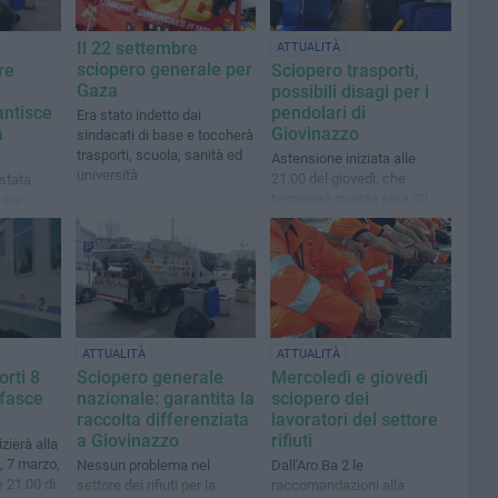
Il 22 settembre
ATTUALITÀ
sciopero generale per
re
Sciopero trasporti,
Gaza
possibili disagi per i
antisce
pendolari di
Era stato indetto dai
a
Giovinazzo
sindacati di base e toccherà
trasporti, scuola, sanità ed
Astensione iniziata alle
università
21.00 del giovedì, che
stata
terminerà questa sera 20
care
ottobre
salariali
ATTUALITÀ
ATTUALITÀ
orti 8
Sciopero generale
Mercoledì e giovedì
 fasce
nazionale: garantita la
sciopero dei
raccolta differenziata
lavoratori del settore
a Giovinazzo
rifiuti
zierà alla
, 7 marzo,
Nessun problema nel
Dall'Aro Ba 2 le
e 21.00 di
settore dei rifiuti per la
raccomandazioni alla