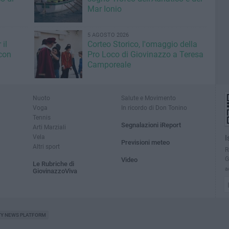
Mar Ionio
5 AGOSTO 2026
il
Corteo Storico, l'omaggio della
con
Pro Loco di Giovinazzo a Teresa
Camporeale
Nuoto
Salute e Movimento
Voga
In ricordo di Don Tonino
Tennis
Segnalazioni iReport
Arti Marziali
Vela
I
Previsioni meteo
Altri sport
R
G
Video
Le Rubriche di
a
GiovinazzoViva
TY NEWS PLATFORM