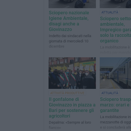
Sciopero nazionale
ATTUALITÀ
Igiene Ambientale,
Sciopero setto
disagi anche a
ambientale,
Giovinazzo
Impregico gar
solo la raccolt
Indetto dai sindacati nella
organico
giornata di mercoledì 10
dicembre
La mobilitazione è 
indetta per rivendi
migliori condizioni 
ATTIVITÀ PRODUTTIVE
ATTUALITÀ
Il gonfalone di
Sciopero trasp
Giovinazzo in piazza a
marzo: orari e
Bari per sostenere gli
garantite
agricoltori
La mobilitazione ini
mezzanotte di oggi
Depalma: «Sempre al loro
e si concluderà all
fianco»