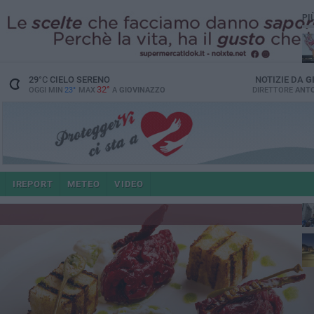
PI
29
°C
CIELO SERENO
NOTIZIE DA
G
32°
OGGI MIN
23°
MAX
A
GIOVINAZZO
DIRETTORE
ANTO
po
IREPORT
METEO
VIDEO
4 a