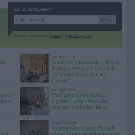
nostra cittadina. Qualche
cittadinanza
disagio possibile per i
Iscriviti alla Newsletter
pendolari
Iscriviti
Iscrivendoti accetti i
termini
e la
privacy policy
7 AGOSTO 2026
rto
Grande partecipazione nell'agro
di Giovinazzo per la festa della
Trasfigurazione di Nostro
Signore
6 AGOSTO 2026
iesa di
Trasfigurazione di Nostro
opoli
Signore: il programma alla
chiesetta del Padre Eterno
6 AGOSTO 2026
Vogatori Giovinazzo, sfuma il
o di
sogno Trofeo dell'Adriatico e del