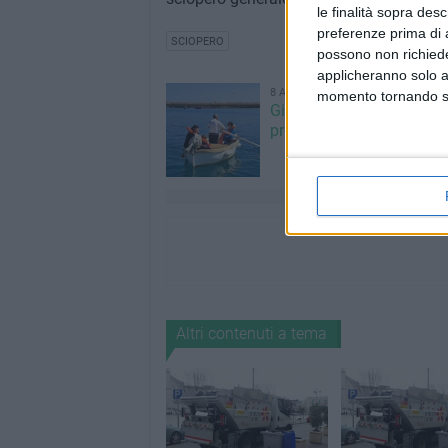
le finalità sopra des
preferenze prima di 
SCIOPERO
possono non richieder
applicheranno solo a
8 AGOSTO 2026
momento tornando su 
Giovinazzo Estate 2026: i
programma di sabato 8 
Altri contenuti a tema