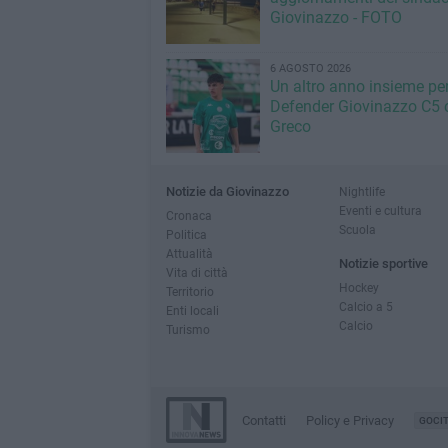
Giovinazzo - FOTO
6 AGOSTO 2026
Un altro anno insieme per 
Defender Giovinazzo C5 
Greco
Notizie da Giovinazzo
Nightlife
Eventi e cultura
Cronaca
Scuola
Politica
Attualità
Notizie sportive
Vita di città
Hockey
Territorio
Calcio a 5
Enti locali
Calcio
Turismo
Contatti
Policy e Privacy
GOCI