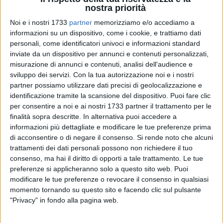
nostra priorità
Noi e i nostri 1733
partner
memorizziamo e/o accediamo a
informazioni su un dispositivo, come i cookie, e trattiamo dati
67
A cura di
personali, come identificatori univoci e informazioni standard
GIANLUCA BATTISTA
inviate da un dispositivo per annunci e contenuti personalizzati,
misurazione di annunci e contenuti, analisi dell'audience e
sviluppo dei servizi.
Con la tua autorizzazione noi e i nostri
Se si dovesse perdere nel tempo, sarebbe un vero peccato,
partner possiamo utilizzare dati precisi di geolocalizzazione e
identificazione tramite la scansione del dispositivo. Puoi fare clic
un affronto al buon senso. La tradizione popolare degli
per consentire a noi e ai nostri 1733 partner il trattamento per le
altarini devozionali in onore di San Giuseppe
si rinnoverà
finalità sopra descritte. In alternativa puoi accedere a
anche quest'anno a Giovinazzo.
informazioni più dettagliate e modificare le tue preferenze prima
di acconsentire o di negare il consenso.
Si rende noto che alcuni
Già nel fine settimana, molti privati ed alcune associazioni,
trattamenti dei dati personali possono non richiedere il tuo
tra cui
l'Anffas,
hanno iniziato ad allestirli per renderli
consenso, ma hai il diritto di opporti a tale trattamento. Le tue
bellissimi. Stasera, poi, i giovinazzesi faranno visita a
preferenze si applicheranno solo a questo sito web. Puoi
modificare le tue preferenze o revocare il consenso in qualsiasi
ciascun altarino, fermandosi in preghiera per un momento di
momento tornando su questo sito e facendo clic sul pulsante
riflessione comune.
"Privacy" in fondo alla pagina web.
Le parrocchie, inoltre, concluderanno le loro novene in onore