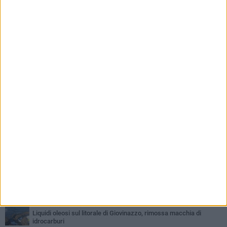
PIÙ LETTI QUESTA SETTIMANA
LUNEDÌ 3 AGOSTO
Miss Mamma Italiana: premiata anche una giovinazzese
VENERDÌ 7 AGOSTO
A Giovinazzo c'è il Concerto all'Alba
MARTEDÌ 4 AGOSTO
Liquidi oleosi sul litorale di Giovinazzo, rimossa macchia di
idrocarburi