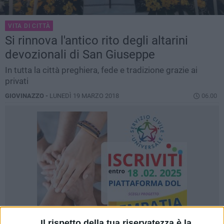
VITA DI CITTÀ
Si rinnova l'antico rito degli altarini
devozionali di San Giuseppe
In tutta la città preghiera, fede e tradizione grazie ai
privati
GIOVINAZZO -
LUNEDÌ 19 MARZO 2018
06.00
Il rispetto della tua riservatezza è la