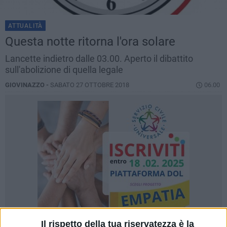
ATTUALITÀ
Questa notte ritorna l'ora solare
Lancette indietro dalle 03.00. Aperto il dibattito
sull'abolizione di quella legale
GIOVINAZZO -
SABATO 27 OTTOBRE 2018
06.00
Il rispetto della tua riservatezza è la