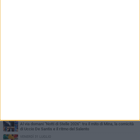
PIÙ LETTI QUESTA SETTIMANA
LUNEDÌ 3 AGOSTO
Miss Mamma Italiana: premiata anche una giovinazzese
MARTEDÌ 4 AGOSTO
Liquidi oleosi sul litorale di Giovinazzo, rimossa macchia di
idrocarburi
VENERDÌ 31 LUGLIO
Al via domani "Notti di Stelle 2026": tra il mito di Mina, la comicità
di Uccio De Santis e il ritmo del Salento
VENERDÌ 31 LUGLIO