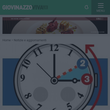
MENU
Home
Notizie e aggiornamenti