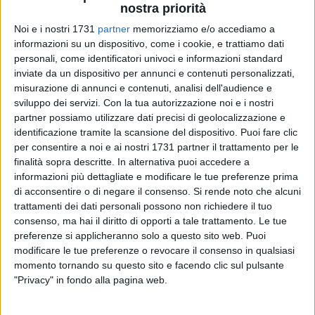
nostra priorità
Noi e i nostri 1731
partner
memorizziamo e/o accediamo a
44
informazioni su un dispositivo, come i cookie, e trattiamo dati
personali, come identificatori univoci e informazioni standard
inviate da un dispositivo per annunci e contenuti personalizzati,
Nella notte tra sabato 27 e domenica 28 ottobre torna
l'ora
misurazione di annunci e contenuti, analisi dell'audience e
solare.
sviluppo dei servizi.
Con la tua autorizzazione noi e i nostri
partner possiamo utilizzare dati precisi di geolocalizzazione e
identificazione tramite la scansione del dispositivo. Puoi fare clic
Alle 03.00 le lancette degli orologi dovranno essere
per consentire a noi e ai nostri 1731 partner il trattamento per le
spostate indietro di un'ora
. Quella legale tornerà nella notte
finalità sopra descritte. In alternativa puoi accedere a
del 31 marzo 2019.
informazioni più dettagliate e modificare le tue preferenze prima
di acconsentire o di negare il consenso.
Si rende noto che alcuni
I giovinazzesi dormiranno un'ora in più, ma la giornata di
trattamenti dei dati personali possono non richiedere il tuo
domenica sarà inevitabilmente la prima ad accorciarsi. Lo
consenso, ma hai il diritto di opporti a tale trattamento. Le tue
preferenze si applicheranno solo a questo sito web. Puoi
scorso agosto si è occupata di ora legale o solare addirittura
modificare le tue preferenze o revocare il consenso in qualsiasi
la
Commissione Europea
, con un ampio dibattito all'interno
momento tornando su questo sito e facendo clic sul pulsante
dell'Unione, terminato di fatto col successo dei Paesi
"Privacy" in fondo alla pagina web.
(soprattutto quelli del Nord) che vogliono sia abolita l'ora
legale.