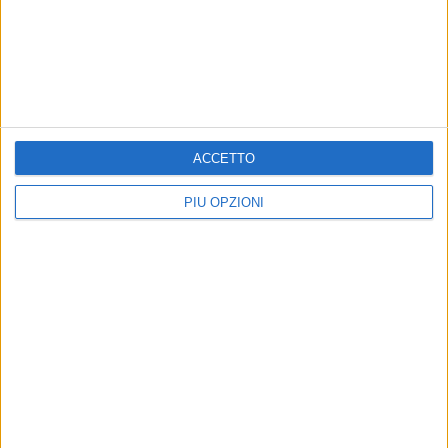
ACCETTO
PIÙ OPZIONI
Altri contenuti a tema
Gli studenti del Liceo
ATTUALITÀ
"Ferraris" di Molfetta a
Divieto di cellulari a scuola,
scuola di cittadinanza attiva
la contrarietà degli psicologi