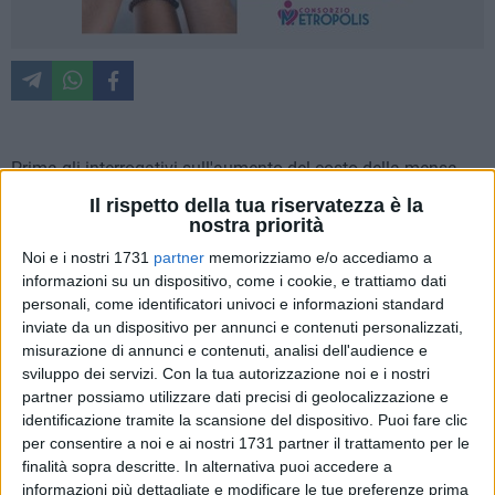
Prima gli interrogativi sull'aumento del costo della mensa,
posti da Maria Restivo, insegnante ed ex Assessore alle
Il rispetto della tua riservatezza è la
Politiche Scolastiche. Poi la risposta dell'attuale Assessore
nostra priorità
alla Pubblica Istruzione, Michele Sollecito.
Noi e i nostri 1731
partner
memorizziamo e/o accediamo a
informazioni su un dispositivo, come i cookie, e trattiamo dati
Risposte che non hanno soddisfatto in pieno né Maria
personali, come identificatori univoci e informazioni standard
Restivo, né molti genitori, preoccupati per questo rincaro. Ed
inviate da un dispositivo per annunci e contenuti personalizzati,
misurazione di annunci e contenuti, analisi dell'audience e
allora ecco che l'insegnante è tornata a scriverci per porre
sviluppo dei servizi.
Con la tua autorizzazione noi e i nostri
nuovi quesiti a Michele Sollecito ed a chiedere nuove
partner possiamo utilizzare dati precisi di geolocalizzazione e
risposte. Di seguito l'intera missiva.
identificazione tramite la scansione del dispositivo. Puoi fare clic
per consentire a noi e ai nostri 1731 partner il trattamento per le
«Ho letto la risposta dell'assessore Sollecito e sinceramente
finalità sopra descritte. In alternativa puoi accedere a
le mie perplessità non si sono spente. Ribadisco infatti, che
informazioni più dettagliate e modificare le tue preferenze prima