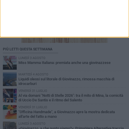
PIÙ LETTI QUESTA SETTIMANA
LUNEDÌ 3 AGOSTO
Miss Mamma Italiana: premiata anche una giovinazzese
MARTEDÌ 4 AGOSTO
Liquidi oleosi sul litorale di Giovinazzo, rimossa macchia di
idrocarburi
VENERDÌ 31 LUGLIO
Al via domani "Notti di Stelle 2026": tra il mito di Mina, la comicità
di Uccio De Santis e il ritmo del Salento
VENERDÌ 31 LUGLIO
"Officina Handmade", a Giovinazzo apre la mostra dedicata
all'arte del fatto a mano
LUNEDÌ 3 AGOSTO
«Giovinazzo, a che punto siamo?»: PrimaVera Alternativa traccia