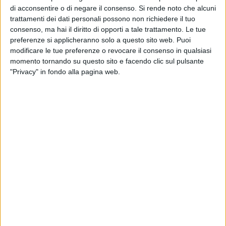
l'aumento del costo della mensa va a caricarsi con una
di acconsentire o di negare il consenso.
Si rende noto che alcuni
trattamenti dei dati personali possono non richiedere il tuo
percentuale maggiore sulle famiglie. Vorrei di nuovo
consenso, ma hai il diritto di opporti a tale trattamento. Le tue
ricordare che già la nuova dichiarazione ISEE avrebbe
preferenze si applicheranno solo a questo sito web. Puoi
portato lo scivolamento nelle fasce maggiori con un
modificare le tue preferenze o revocare il consenso in qualsiasi
conseguente aumento di spesa da parte delle famiglie.
momento tornando su questo sito e facendo clic sul pulsante
"Privacy" in fondo alla pagina web.
Sempre dalla delibera n. 117 si evince che le previsioni di
entrata sono di 241.929,00 euro (comprensivi dei
trasferimenti statali più trasferimenti regionali), mentre le
previsioni di spesa ammontano a 431.612,00 euro, con un
tasso di copertura del 56,05%
L'aumento del 20%, a detta dell'Assessore, si riferisce al
nuovo capitolato d'appalto per l'affidamento previa gara del
servizio. Ha affermato che nel capitolato sono state richieste
delle variazione in merito alla filiera corta, a prodotti
biologici, a stoviglie biodegradabili... "siamo attenti
all'ambiente"...