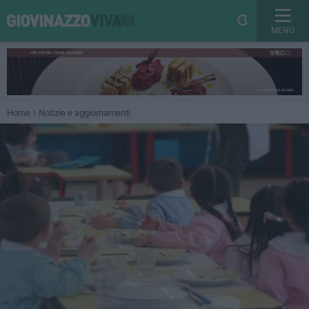
MENU
Home
Notizie e aggiornamenti