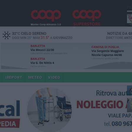
PI
32
°C
CIELO SERENO
NOTIZIE DA
G
31.5°
OGGI MIN
25°
MAX
A
GIOVINAZZO
DIRETTORE
ANTO
IREPORT
METEO
VIDEO
po