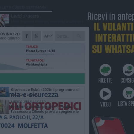
Ù LETTI QUESTA SETTIMANA
LUNEDÌ 3 AGOSTO
Miss Mamma Italiana: premiata anche una
giovinazzese
IOVINAZZO
VENERDÌ 7 AGOSTO
APP
A Giovinazzo c'è il Concerto all'Alba
NIO QUINTO
MARTEDÌ 4 AGOSTO
Liquidi oleosi sul litorale di Giovinazzo,
rimossa macchia di idrocarburi
GIOVEDÌ 6 AGOSTO
Lavori sul litorale, gli aggiornamenti del
sindaco di Giovinazzo - FOTO
SABATO 8 AGOSTO
Giovinazzo Estate 2026: il programma di
sabato 8 agosto
MERCOLEDÌ 5 AGOSTO
Problemi raccolta plastica in Puglia:
l'assessora Ciliento prova a spegnere le
lemiche