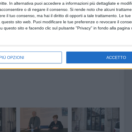
critte. In alternativa puoi accedere a informazioni più dettagliate e modif
acconsentire o di negare il consenso.
Si rende noto che alcuni trattamen
e il tuo consenso, ma hai il diritto di opporti a tale trattamento. Le tue
 questo sito web. Puoi modificare le tue preferenze o revocare il conse
9 AGOSTO 2026
questo sito e facendo clic sul pulsante "Privacy" in fondo alla pagina
ogramma
Leggero refrigerio su Giovinazzo:
si alza il Maestrale
PIÙ OPZIONI
ACCETTO