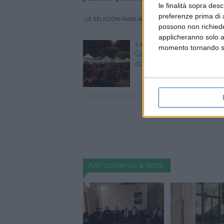
le finalità sopra des
preferenze prima di 
LE RELAZIONI FAMILIARI
possono non richieder
applicheranno solo a
9 AGOSTO 2026
momento tornando su 
Giovinazzo Estate: il pr
dal 9 all'11 agosto
Altri contenuti a tema