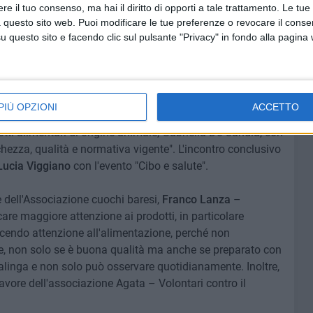
e il tuo consenso, ma hai il diritto di opporti a tale trattamento. Le tue
a Maria Lisa Clodoveo, del Dipartimento scienze agro
 questo sito web. Puoi modificare le tue preferenze o revocare il conse
egli studi di Bari, parlando de L'olio nella ristorazione
questo sito e facendo clic sul pulsante "Privacy" in fondo alla pagina
segna ripartirà con
"Il pane nella ristorazione",
a cura di
à lo chef
Michele Azzollini
a presentare
"Dal mare al
PIÙ OPZIONI
ACCETTO
l nostro territorio con la dottoressa in ricerca, in
tti alimentari di origine animale, Gabriella De Candia, con
schezza, qualità e normativa vigente". L'incontro conclusivo
Lucia Viggiano
con l'evento "Cibo e salute".
 dell'Associazione cuochi baresi,
Franco Lanza
–
re maggiore attenzione ai prodotti, in particolare
facendo attenzione all'alimentazione, perché non
e, non solo se è buona qualità ma anche se preparato con
linga e non solo può osservare quotidianamente. Inoltre,
avore dell'associazione Agata – Volontari contro il