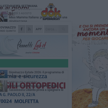
Ù LETTI QUESTA SETTIMANA
LUNEDÌ 3 AGOSTO
Miss Mamma Italiana: premiata anche una
giovinazzese
IOVINAZZO
VENERDÌ 7 AGOSTO
APP
A Giovinazzo c'è il Concerto all'Alba
NIO QUINTO
MARTEDÌ 4 AGOSTO
Liquidi oleosi sul litorale di Giovinazzo,
rimossa macchia di idrocarburi
GIOVEDÌ 6 AGOSTO
Lavori sul litorale, gli aggiornamenti del
sindaco di Giovinazzo - FOTO
SABATO 8 AGOSTO
Giovinazzo Estate 2026: il programma di
sabato 8 agosto
MERCOLEDÌ 5 AGOSTO
Problemi raccolta plastica in Puglia:
l'assessora Ciliento prova a spegnere le
lemiche