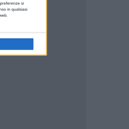
 preferenze si
nso in qualsiasi
 web.