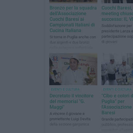
Bronzo per la squadra
Cuochi Baresi,
dell’Associazione
meeting chius
Cuochi Baresi ai
successo: IL 
Campionati Italiani di
Soddisfazione per i
Cucina Italiana
presidente Lanza 
partecipazione sop
Si torna in Puglia anche con
di giovani
due argenti e due bronzi
nella categoria individuale
EVENTI E CULTURA
EVENTI E CULTURA
Decretato il vincitore
"Cibo e colori d
del memorial "G.
Puglia" per
Maggi"
l'Associazione
Baresi
A vincere il giovane e
promettente Luigi Devita
Grande partecipazi
della sezione garganica
pubblico, professio
espositori all'apert