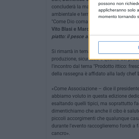
possono non richieder
concluderà la mattinata la professoress
applicheranno solo a
ambientale e territoriale dell'Università d
momento tornando su 
"Come Dio comanda". Dalle ore 15 la ras
Vito Blasi e Marco Bovio
di Italmill. Sar
piatto: il pesce azzurro".
Si rimarrà in tema di mare e peculiarità de
produzione, sicurezza e qualità dei prodo
l'incontro dal tema "Prodotto ittico: fre
della rassegna è affidato alla lady chef
«Come Associazione – dice il presidente
abbiamo voluto in questa edizione dedica
esaltando quelli tipici, ma soprattutto 
dimentichiamo che anche il cibo è salut
piccoli accorgimenti che qualunque casa
durante l'evento raccoglieremo fondi a f
cancro».