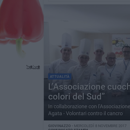
ATTUALITÀ
L’Associazione cuoch
colori del Sud”
In collaborazione con l'Associazione
Agata - Volontari contro il cancro
GIOVINAZZO -
MERCOLEDÌ 8 NOVEMBRE 2017