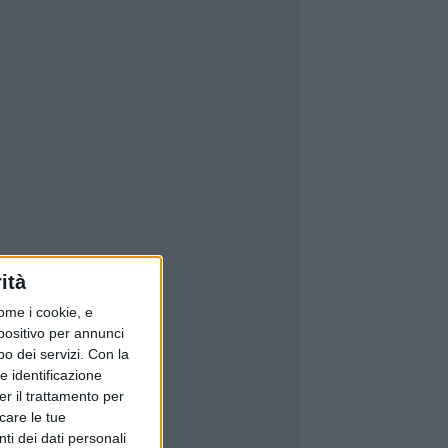
ità
ome i cookie, e
spositivo per annunci
o dei servizi.
Con la
e identificazione
er il trattamento per
icare le tue
ti dei dati personali