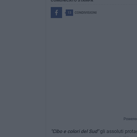
COMUNICATO STAMPA
13
CONDIVISIONI
Powere
"Cibo e colori del Sud"
gli assoluti prot