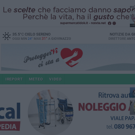
PI
35.5
°C
CIELO SERENO
NOTIZIE DA
G
31°
OGGI MIN
24°
MAX
A
GIOVINAZZO
DIRETTORE
ANTO
IREPORT
METEO
VIDEO
po