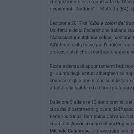
enogastronomica, organizzata dall'Asso
ricevimenti "Nettuno"
– Molfetta (BA), i
L'edizione 2017 di
"Cibo e colori del Sud
Molfetta e della Federazione italiana cu
l'
Associazione italiana celiaci, sezione 
All'interno della rassegna l'undicesima 
professionisti che si confronteranno a suo
Ricca e densa di appuntamenti l'edizione
gli alunni degli Istituti alberghieri ed a
conoscere gli alimenti che si utilizzano
attento alla salute ed a come preparare 
Dalle o
re 9 alle ore 13
sono previsti de
cura del dipartimento giovani dell'Assoc
Federico Sinisi, Domenico Calvano.
Nel
curati dall
'Associazione celiaci Puglia
c
Michele Calabrese,
si proseguirà con l