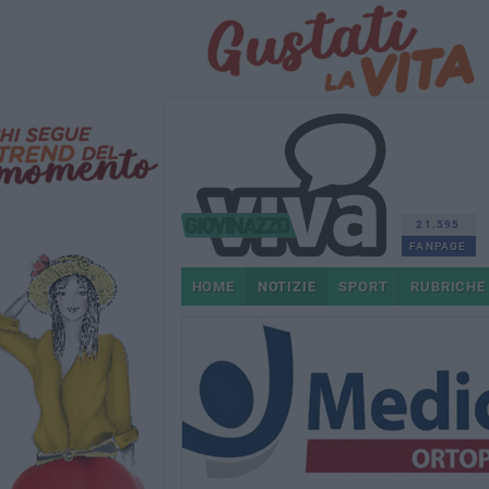
21.595
FANPAGE
HOME
NOTIZIE
SPORT
RUBRICHE