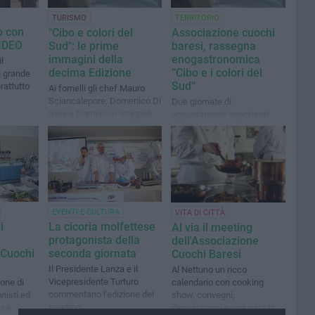
TURISMO
TERRITORIO
o con
"Cibo e colori del
Associazione cuochi
VIDEO
Sud": le prime
baresi, rassegna
immagini della
enogastronomica
l
decima Edizione
“Cibo e i colori del
e grande
Sud”
rattutto
Ai fornelli gli chef Mauro
Sciancalepore, Domenico Di
Due giornate di
Gioa e Domenico Strippoli
appuntamenti importanti
con i campioni della
nazionale dei cuochi italiana
e con lo chef stellato Felice
Lo Basso
EVENTI E CULTURA
VITA DI CITTÀ
i
La cicoria molfettese
Al via il meeting
protagonista della
dell'Associazione
 Cuochi
seconda giornata
Cuochi Baresi
Il Presidente Lanza e il
Al Nettuno un ricco
Vicepresidente Turturo
calendario con cooking
one di
commentano l'edizione del
show, convegni,
nisti ed
meeting
degustazioni e una gara tra
ura