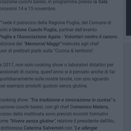
ciazione cuochi baresi, in programma presso l
a Sala
 prossimi 14 e 15 novembre.
"
vede il patrocino della Regione Puglia, del Comune di
ochi e
Unione Cuochi Puglia,
partner dell'evento
Puglia e l'Associazione Agata - Volontari contro il cancro.
edizione del
"Memorial Maggi"
riservata agli chef
n di prelibati piatti sulla "Cucina & territorio".
 2017, non solo cooking show o laboratori didattici per
ppassionati di cucina, quest'anno si è pensato anche di far
 quotidianamente sulle nostre tavole, con uno sguardo
per esempio prodotti gustosi senza glutine.
i cooking show
"Tra tradizione e innovazione in cucina"
a
iazione cuochi baresi, con gli chef D
omenico Matera,
 corso della mattinata sono previsti incontri formativi
ome
"Vivere senza glutine"
, relatore il presidente dell'Aic,
a dottoressa
Caterina Salvemini
con
"Le allergie