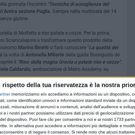
lla giornata l'incontro
"Tecniche di accoglienza del
ll'
Amira sezione Puglia
. Sempre nella mattinata del 14
senza glutine.
riella di Molfetta e riso patate e cozze. Per la prima
ro Sciancalepore a trasformare questo prodotto della
'agronomo
Marino Binetti
ci farà conoscere "
La qualità dei
à la volta di
Antonella Millarte
della guida Buongusto de
prire il
"Riso: dalla magna Grecia a patate riso e cozze".
iele Caldarulo,
ambasciatore di Metro Academy, su
l rispetto della tua riservatezza è la nostra prior
segna enogastronomica la premiazione dell'undicesima
artner
memorizziamo e/o accediamo a informazioni su un dispositivo, c
ali, come identificatori univoci e informazioni standard inviate da un di
zzati, misurazione di annunci e contenuti, analisi dell'audience e svilupp
prirà con il cooking show
"I profumi del sud nei finger
i e i nostri partner possiamo utilizzare dati precisi di geolocalizzazione 
del dispositivo. Puoi fare clic per consentire a noi e ai nostri 1733 partn
eguiranno gli incontri con la food blogger
Nunzia Bellomo
critte. In alternativa puoi accedere a informazioni più dettagliate e modif
ione attraverso i social"
, poi il Territorial manager Metro
acconsentire o di negare il consenso.
Si rende noto che alcuni trattamen
e i "Sapori d'Italia: un assortimento per un territorio",