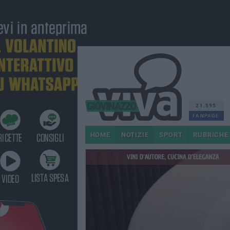
21.595
FANPAGE
HOME
NOTIZIE
SPORT
RUBRICHE