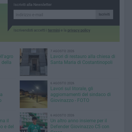
di stupefacenti»
Iscriviti alla Newsletter
Iscriviti
Iscrivendoti accetti i
termini
e la
privacy policy
7 AGOSTO 2026
ll'agro
Lavori di restauro alla chiesa di
 della
Santa Maria di Costantinopoli
6 AGOSTO 2026
Lavori sul litorale, gli
la
aggiornamenti del sindaco di
o
Giovinazzo - FOTO
6 AGOSTO 2026
ma il
Un altro anno insieme per il
o e del
Defender Giovinazzo C5 con