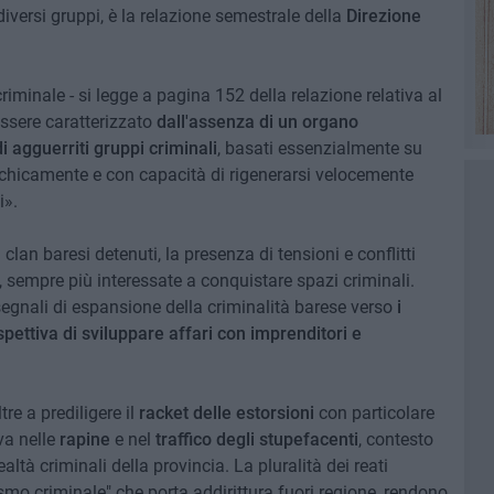
iversi gruppi, è la relazione semestrale della
Direzione
iminale - si legge a pagina 152 della relazione relativa al
ssere caratterizzato
dall'assenza di un organo
di agguerriti gruppi criminali
, basati essenzialmente su
rarchicamente e con capacità di rigenerarsi velocemente
i».
 clan baresi detenuti, la presenza di tensioni e conflitti
, sempre più interessate a conquistare spazi criminali.
segnali di espansione della criminalità barese verso
i
pettiva di sviluppare affari con imprenditori e
re a prediligere il
racket delle estorsioni
con particolare
va nelle
rapine
e nel
traffico degli stupefacenti
, contesto
ltà criminali della provincia. La pluralità dei reati
smo criminale" che porta addirittura fuori regione, rendono