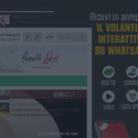
Ù LETTI QUESTA SETTIMANA
LUNEDÌ 3 AGOSTO
Miss Mamma Italiana: premiata anche una
giovinazzese
IOVINAZZO
MARTEDÌ 4 AGOSTO
APP
Liquidi oleosi sul litorale di Giovinazzo,
NIO QUINTO
rimossa macchia di idrocarburi
MERCOLEDÌ 5 AGOSTO
Problemi raccolta plastica in Puglia:
l'assessora Ciliento prova a spegnere le
lemiche
LUNEDÌ 3 AGOSTO
«Giovinazzo, a che punto siamo?»:
PrimaVera Alternativa traccia il bilancio di
nni di Sollecito
MARTEDÌ 4 AGOSTO
Giovinazzo celebra la festività liturgica
della Madonna degli Angeli - FOTO
GIOVEDÌ 6 AGOSTO
Lavori sul litorale, gli aggiornamenti del
sindaco di Giovinazzo - FOTO