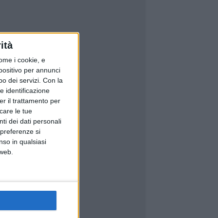
ità
ome i cookie, e
spositivo per annunci
o dei servizi.
Con la
e identificazione
er il trattamento per
icare le tue
ti dei dati personali
 preferenze si
nso in qualsiasi
 web.