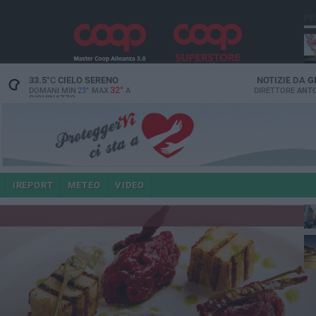
PI
33.5
°C
CIELO SERENO
NOTIZIE DA
G
32°
DOMANI MIN
23°
MAX
A
DIRETTORE
ANTO
GIOVINAZZO
po
IREPORT
METEO
VIDEO
4 a