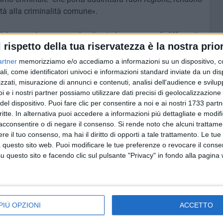
ività alla criminalità comune».
tà barese, dunque, non è soltanto la presenza di differenti
l rispetto della tua riservatezza è la nostra prior
entativi di ascesa delle giovani leve, ma anche la tendenza
ovincia. «La contiguità dell'area urbana con quella
artner
memorizziamo e/o accediamo a informazioni su un dispositivo, c
 sembra favorire
l'interazione criminale tra il capoluogo ed
ali, come identificatori univoci e informazioni standard inviate da un di
zzati, misurazione di annunci e contenuti, analisi dell'audience e svilupp
i e i nostri partner possiamo utilizzare dati precisi di geolocalizzazione 
del dispositivo. Puoi fare clic per consentire a noi e ai nostri 1733 partn
incia, maggiormente nell'area metropolitana, - continua -
critte. In alternativa puoi accedere a informazioni più dettagliate e modif
uelle del capoluogo, e risultano particolarmente evidenti
acconsentire o di negare il consenso.
Si rende noto che alcuni trattamen
ambi o cessioni di potere ai vertici dei clan.
Quest'ultimi
e il tuo consenso, ma hai il diritto di opporti a tale trattamento. Le tue
omuni vicini la propria influenza criminale, affiancando,
 questo sito web. Puoi modificare le tue preferenze o revocare il conse
toni».
questo sito e facendo clic sul pulsante "Privacy" in fondo alla pagina
ttata dall'
Antimafia
, se da un lato resistono gli
a
, attivi nelle estorsioni e nel traffico degli stupefacenti,
po e Loseto, con influenza anche su Valenzano, Adelfia,
PIÙ OPZIONI
ACCETTO