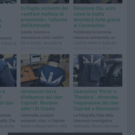
In Puglia aumento del
Relazione Dia, ecco
«welfare mafioso di
come la mafia
prossimità»: l'allarme
diventerà forte grazie
e,
dell'Antimafia
al Coronavirus
a
Sanità, turismo e
Pubblicata la seconda
ristorazione sono i settori
relazione semestrale, un
stranze
più a rischio, secondo la
capitolo intero è dedicato
il titolo di
relazione della Direzione
all'emergenza sanitaria
sulla
Investigativa Antimafia
le
o è
Giovinazzo terra
Operazioni "Porto" e
l
d'influenza del clan
"Pandora", stroncata
al clan
Capriati. Restano
l'espansione del clan
attivi i Di Cosola
Capriati a Giovinazzo
estrale
L'Antimafia analizza
La fotografia fatta dalla
mafia. Che
entrambi i clan: «I Capriati
Direzione Investigativa
te anche
hanno collegamenti in città,
Antimafia. Ma in città resta
i Di Cosola attivi nel traffico
attivo il clan Di Cosola