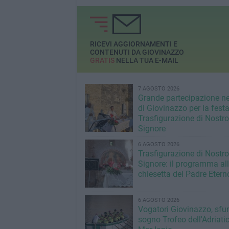
del 2019
RICEVI AGGIORNAMENTI E
CONTENUTI DA GIOVINAZZO
GRATIS
NELLA TUA E-MAIL
7 AGOSTO 2026
Grande partecipazione ne
di Giovinazzo per la festa
Trasfigurazione di Nostro
Signore
6 AGOSTO 2026
Trasfigurazione di Nostro
Signore: il programma al
chiesetta del Padre Etern
6 AGOSTO 2026
Vogatori Giovinazzo, sfu
sogno Trofeo dell'Adriatic