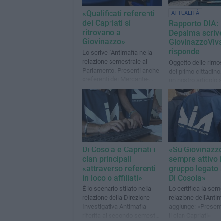
«Qualificati referenti
ATTUALITÀ
dei Capriati si
Rapporto DIA:
ritrovano a
Depalma scriv
Giovinazzo»
GiovinazzoViv
risponde
Lo scrive l'Antimafia nella
relazione semestrale al
Oggetto delle rimo
Parlamento. Presenti anche
del primo cittadino, 
«referenti dei Mercante-
un nostro articolo 
Diomede»
relazione semestra
Di Cosola e Capriati i
«Su Giovinazz
clan principali
sempre attivo i
«attraverso referenti
gruppo legato 
in loco o affiliati»
Di Cosola»
È lo scenario stilato nella
Lo certifica la sem
relazione della Direzione
relazione dell'Anti
Investigativa Antimafia
aggiunge: «Presen
riferita al secondo semestre
il clan Capriati»