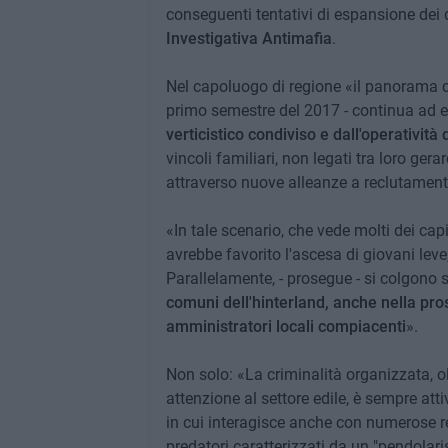
conseguenti tentativi di espansione dei d
Investigativa Antimafia
.
Nel capoluogo di regione «il panorama cr
primo semestre del 2017 - continua ad e
verticistico condiviso e dall'operatività 
vincoli familiari, non legati tra loro ge
attraverso nuove alleanze a reclutament
«In tale scenario, che vede molti dei capi
avrebbe favorito l'ascesa di giovani leve
Parallelamente, - prosegue - si colgono 
comuni dell'hinterland, anche nella pros
amministratori locali compiacenti
».
Non solo: «La criminalità organizzata, olt
attenzione al settore edile, è sempre atti
in cui interagisce anche con numerose rea
predatori caratterizzati da un "pendolari