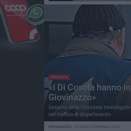
CRONACA
«I Di Cosola hanno in
Giovinazzo»
L'esame della Direzione Investigativa 
nel traffico di stupefacenti»
GIOVINAZZO -
GIOVEDÌ 8 FEBBRAIO 2018