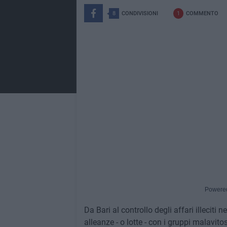
8
CONDIVISIONI
1
COMMENTO
Powere
Da Bari al controllo degli affari illeciti 
alleanze - o lotte - con i gruppi malavitosi