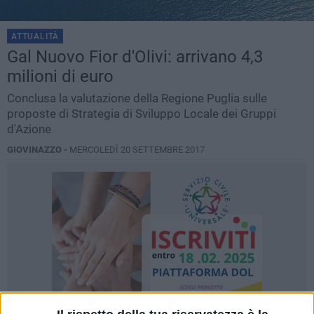
ATTUALITÀ
Gal Nuovo Fior d'Olivi: arrivano 4,3
milioni di euro
Conclusa la valutazione della Regione Puglia sulle
proposte di Strategia di Sviluppo Locale dei Gruppi
d'Azione
GIOVINAZZO -
MERCOLEDÌ 20 SETTEMBRE 2017