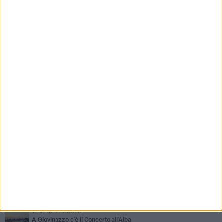
PIÙ LETTI QUESTA SETTIMANA
LUNEDÌ 3 AGOSTO
Miss Mamma Italiana: premiata anche una giovinazzese
MARTEDÌ 4 AGOSTO
Liquidi oleosi sul litorale di Giovinazzo, rimossa macchia di
idrocarburi
VENERDÌ 7 AGOSTO
A Giovinazzo c'è il Concerto all'Alba