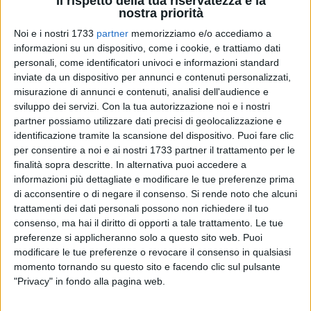
Il rispetto della tua riservatezza è la
nostra priorità
Noi e i nostri 1733
partner
memorizziamo e/o accediamo a
informazioni su un dispositivo, come i cookie, e trattiamo dati
personali, come identificatori univoci e informazioni standard
4
A cura di
GIANLUCA BATTISTA
inviate da un dispositivo per annunci e contenuti personalizzati,
misurazione di annunci e contenuti, analisi dell'audience e
sviluppo dei servizi.
Con la tua autorizzazione noi e i nostri
partner possiamo utilizzare dati precisi di geolocalizzazione e
Ventitré proposte pervenute, una classifica stilata e diverse
identificazione tramite la scansione del dispositivo. Puoi fare clic
valutazioni fatte. La
Regione Puglia
ha concluso il suo iter in
per consentire a noi e ai nostri 1733 partner il trattamento per le
finalità sopra descritte. In alternativa puoi accedere a
cui ha esaminato le proposte di
Strategia di Sviluppo Locale
informazioni più dettagliate e modificare le tue preferenze prima
arrivate dai
Gruppi d'Azione
.
di acconsentire o di negare il consenso.
Si rende noto che alcuni
trattamenti dei dati personali possono non richiedere il tuo
Il
Gal Nuovo Fior d'Olivi
, che comprende i comuni di Bitonto,
consenso, ma hai il diritto di opporti a tale trattamento. Le tue
Terlizzi e
Giovinazzo
e che ha inglobato, rispetto al progetto
preferenze si applicheranno solo a questo sito web. Puoi
originario, anche Palo del Colle, Grumo Appula, Binetto e
modificare le tue preferenze o revocare il consenso in qualsiasi
Modugno, è finito a metà classifica, ma è riuscito a portare a
momento tornando su questo sito e facendo clic sul pulsante
"Privacy" in fondo alla pagina web.
casa ben
4,3 milioni di euro
.