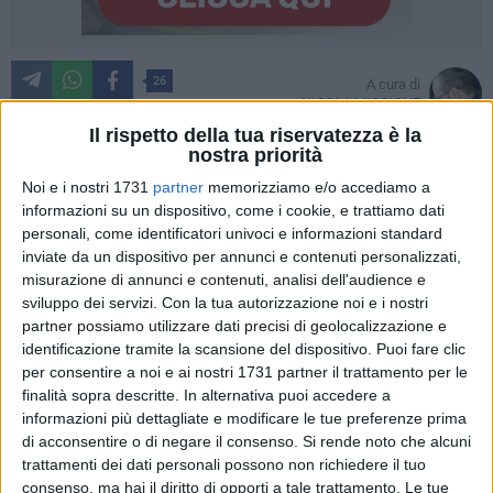
26
A cura di
NICOLA MICCIONE
Il rispetto della tua riservatezza è la
nostra priorità
Noi e i nostri 1731
partner
memorizziamo e/o accediamo a
Un'area, posta all'interno del
V lotto
, in cui è stata
informazioni su un dispositivo, come i cookie, e trattiamo dati
sequestrata
Procura della Repubblica di Bari
l'area di muro
personali, come identificatori univoci e informazioni standard
a secco lungo la strada vicinale di San Pietro Pago, dove
inviate da un dispositivo per annunci e contenuti personalizzati,
non ci sono fiamme visibili ma
una colonna di fumo
misurazione di annunci e contenuti, analisi dell'audience e
costante
, che si autoalimenta dal terreno e dalle crepe
sviluppo dei servizi.
Con la tua autorizzazione noi e i nostri
naturali della roccia.
partner possiamo utilizzare dati precisi di geolocalizzazione e
identificazione tramite la scansione del dispositivo. Puoi fare clic
per consentire a noi e ai nostri 1731 partner il trattamento per le
Nulla può essere escluso, purtroppo. Ma nel mare di dubbi
finalità sopra descritte. In alternativa puoi accedere a
l'unica certezza è che dalla discarica di Giovinazzo
informazioni più dettagliate e modificare le tue preferenze prima
fuoriescono fumi sospetti, «vapori caldi e maleodoranti,
di acconsentire o di negare il consenso.
Si rende noto che alcuni
segno di una attività anomala all'interno della discarica» che
trattamenti dei dati personali possono non richiedere il tuo
potrebbero essere la causa delle emissioni maleodoranti che
consenso, ma hai il diritto di opporti a tale trattamento. Le tue