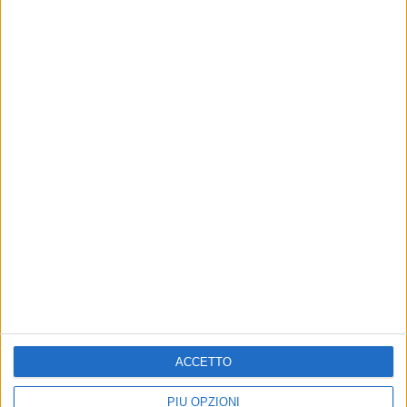
Altri contenuti a tema
1
ACCETTO
Daniele de Gennaro shock:
Daniele de Gennaro:
PIÙ OPZIONI