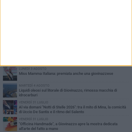
PIÙ LETTI QUESTA SETTIMANA
LUNEDÌ 3 AGOSTO
Miss Mamma Italiana: premiata anche una giovinazzese
MARTEDÌ 4 AGOSTO
Liquidi oleosi sul litorale di Giovinazzo, rimossa macchia di
idrocarburi
VENERDÌ 31 LUGLIO
Al via domani "Notti di Stelle 2026": tra il mito di Mina, la comicità
di Uccio De Santis e il ritmo del Salento
VENERDÌ 31 LUGLIO
"Officina Handmade", a Giovinazzo apre la mostra dedicata
all'arte del fatto a mano