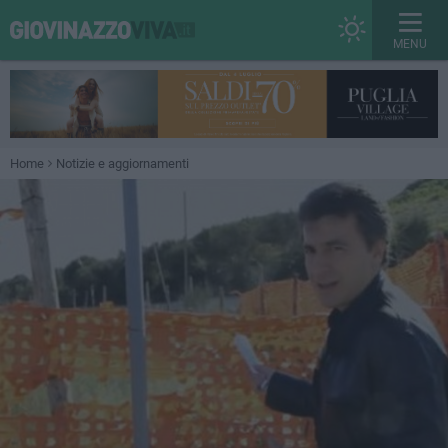
MENU
Home
Notizie e aggiornamenti