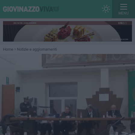
MENU
Home
Notizie e aggiornamenti