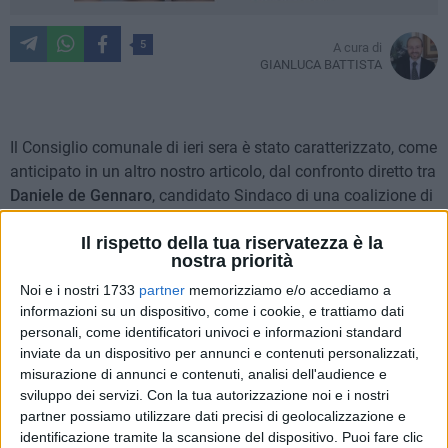
5
A cura di
GIANLUCA BATTISTA
Il Consiglio comunale di ieri sera è stato caratterizzato, come
anticipato in un altro nostro articolo, dal confronto diretto tra
Daniele de Gennaro
, candidato Sindaco di una coalizione di
centro-sinistra, e l'attuale primo cittadino,
Tommaso
Il rispetto della tua riservatezza è la
Depalma.
Oggetto del contendere, il primo punto all'ordine
nostra priorità
del giorno ovvero la situazione all'interno della discarica di
Noi e i nostri 1733
partner
memorizziamo e/o accediamo a
San Pietro Pago.
informazioni su un dispositivo, come i cookie, e trattiamo dati
personali, come identificatori univoci e informazioni standard
Alle ragioni dell'avvocato giovinazzese e dei suoi sostenitori,
inviate da un dispositivo per annunci e contenuti personalizzati,
che potete leggere sul nostro portale,
Depalma
ha risposto
misurazione di annunci e contenuti, analisi dell'audience e
con franchezza. Il suo excursus sull'annosa vicenda legata a
sviluppo dei servizi.
Con la tua autorizzazione noi e i nostri
quel sito è partita dalla consapevolezza che il proposito di
partner possiamo utilizzare dati precisi di geolocalizzazione e
de Gennaro di guardare al presente ed al futuro non possa
identificazione tramite la scansione del dispositivo. Puoi fare clic