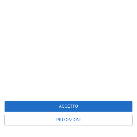
del Panino della Nonna
ACCETTO
PIÙ OPZIONI