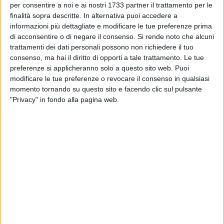
per consentire a noi e ai nostri 1733 partner il trattamento per le
essere sostenuto del tutto, poiché «ignorare il passato - ha
finalità sopra descritte. In alternativa puoi accedere a
detto il Sindaco -
non può essere una soluzione
» per
informazioni più dettagliate e modificare le tue preferenze prima
spiegare quanto stia accadendo oggi.
di acconsentire o di negare il consenso.
Si rende noto che alcuni
trattamenti dei dati personali possono non richiedere il tuo
Depalma ha così posto l'accento su quello che egli stesso ha
consenso, ma hai il diritto di opporti a tale trattamento. Le tue
definito un
«regalo all'ARO ed alla Regione Puglia»
fatto
preferenze si applicheranno solo a questo sito web. Puoi
dalla passata Amministrazione. Il riferimento è alla nascita
modificare le tue preferenze o revocare il consenso in qualsiasi
momento tornando su questo sito e facendo clic sul pulsante
di un sesto lotto ed al sopralzo dei primi tre operato nel
"Privacy" in fondo alla pagina web.
2012, a suo dire, «sotto il
silenzio compiacente
di alcuni
organi di stampa e di parte della cittadinanza oggi
interessata alla competizione elettorale». Passaggio cruciale
del suo intervento, su quelle che sarebbero le reali
responsabilità dell'attuale grave situazione, è stato quello
sull'ordinanza
n.2 del 2011
con cui l'allora Governatore
pugliese,
Nichi Vendola
, diede la possibilità di
«abbancare
altri 270.000 ulteriori metri cubi di rifiuti».
Un provvedimento
a cui, carte alla mano, secondo il primo cittadino «la Giunta
comunale in carica non si oppose».