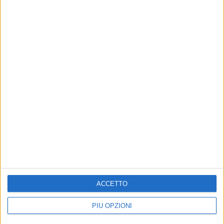
Altri contenuti a tema
ACCETTO
Affidamento della Festa di
I 5 Stelle entrano in Giunta
Sant'Antonio Abate, i dubbi
regionale ed il centrodestra
PIÙ OPZIONI
del Partito Democratico
va all'attacco
Giovinazzo
Per il Dem Caracciolo si tratta solo