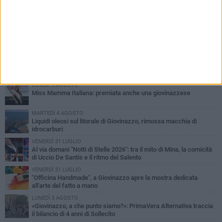
PIÙ LETTI QUESTA SETTIMANA
LUNEDÌ 3 AGOSTO
Miss Mamma Italiana: premiata anche una giovinazzese
MARTEDÌ 4 AGOSTO
Liquidi oleosi sul litorale di Giovinazzo, rimossa macchia di
idrocarburi
VENERDÌ 31 LUGLIO
Al via domani "Notti di Stelle 2026": tra il mito di Mina, la comicità
di Uccio De Santis e il ritmo del Salento
VENERDÌ 31 LUGLIO
"Officina Handmade", a Giovinazzo apre la mostra dedicata
all'arte del fatto a mano
LUNEDÌ 3 AGOSTO
«Giovinazzo, a che punto siamo?»: PrimaVera Alternativa traccia
il bilancio di 4 anni di Sollecito