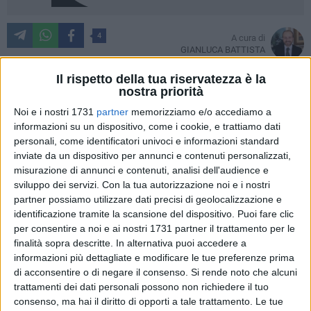
4
A cura di
GIANLUCA BATTISTA
Il rispetto della tua riservatezza è la
nostra priorità
La ricandidatura a Sindaco di
Tommaso Depalma
sarà
Noi e i nostri 1731
partner
memorizziamo e/o accediamo a
presentata domani sera in piazza Vittorio Emanuele II. Una
informazioni su un dispositivo, come i cookie, e trattiamo dati
ricandidatura che appariva scontata, ma che non ha
personali, come identificatori univoci e informazioni standard
inviate da un dispositivo per annunci e contenuti personalizzati,
mancato di sollevare qualche disappunto nell'opposizione
misurazione di annunci e contenuti, analisi dell'audience e
cittadina, prima fra tutte quella palesata dal
Partito
sviluppo dei servizi.
Con la tua autorizzazione noi e i nostri
Democratico
in una nuova nota girata alla nostra redazione.
partner possiamo utilizzare dati precisi di geolocalizzazione e
identificazione tramite la scansione del dispositivo. Puoi fare clic
La locale Segreteria dei Democratici, guidata da
Michele
per consentire a noi e ai nostri 1731 partner il trattamento per le
Delle Fontane
, punta l'attenzione in particolare sulla
finalità sopra descritte. In alternativa puoi accedere a
presenza di
Forza Italia
in coalizione e punzecchia il partito
informazioni più dettagliate e modificare le tue preferenze prima
di acconsentire o di negare il consenso.
Si rende noto che alcuni
del coordinatore
Gaetano Depalo
. «In un'intervista
trattamenti dei dati personali possono non richiedere il tuo
pubblicata on line su una testata giornalistica
consenso, ma hai il diritto di opporti a tale trattamento. Le tue
(GiovinazzoViva, ndr) circa quindici giorni fa - scrivono i