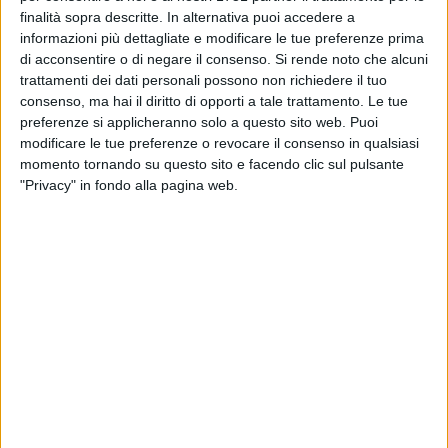
città migliore»
finalità sopra descritte. In alternativa puoi accedere a
informazioni più dettagliate e modificare le tue preferenze prima
GIOVINAZZO - 15 GENNAIO 2017
di acconsentire o di negare il consenso.
Si rende noto che alcuni
Le suggestioni di "Moda in Festa" (LE FOTO)
trattamenti dei dati personali possono non richiedere il tuo
consenso, ma hai il diritto di opporti a tale trattamento. Le tue
preferenze si applicheranno solo a questo sito web. Puoi
modificare le tue preferenze o revocare il consenso in qualsiasi
GIOVINAZZO - 15 GENNAIO 2017
momento tornando su questo sito e facendo clic sul pulsante
Il Comitato Feste fa gli auguri a Don Raffaele
"Privacy" in fondo alla pagina web.
Tatulli
GIOVINAZZO - 15 GENNAIO 2017
Ragazzi ed emozioni: domani un incontro in
San Felice
GIOVINAZZO - 15 GENNAIO 2017
Meteo domenica: peggiora su Giovinazzo
GIOVINAZZO - 14 GENNAIO 2017
Porta a porta, il comunicato della coalizione a