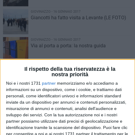
GIOVINAZZO - 16 GENNAIO 2017
Giancotti ha fatto visita a Levante (LE FOTO)
GIOVINAZZO - 16 GENNAIO 2017
Via al porta a porta: la nostra guida
GIOVINAZZO - 16 GENNAIO 2017
Il rispetto della tua riservatezza è la
"Le verità nascoste sulla Casa di Riposo": oggi
nostra priorità
una conferenza stampa
Noi e i nostri 1731
partner
memorizziamo e/o accediamo a
informazioni su un dispositivo, come i cookie, e trattiamo dati
personali, come identificatori univoci e informazioni standard
GIOVINAZZO - 16 GENNAIO 2017
Sant'Antonio Abate, la benedizione degli
inviate da un dispositivo per annunci e contenuti personalizzati,
animali spostata al 6 febbraio
misurazione di annunci e contenuti, analisi dell'audience e
sviluppo dei servizi.
Con la tua autorizzazione noi e i nostri
partner possiamo utilizzare dati precisi di geolocalizzazione e
GIOVINAZZO - 15 GENNAIO 2017
identificazione tramite la scansione del dispositivo. Puoi fare clic
Depalma: «Col porta a porta lasceremo una
per consentire a noi e ai nostri 1731 partner il trattamento per le