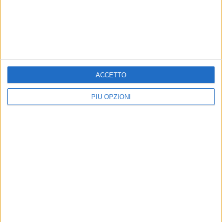
GIOVINAZZO - 12 GENNAIO 2017
Stasera de Gennaro presenta le linee
programmatiche della coalizione
Precedente
1
2
...
733
734
735
736
737
ACCETTO
...
Successiva
PIÙ OPZIONI