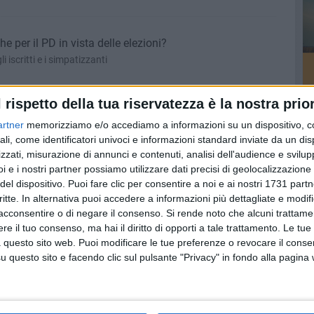
 per il PD in vista delle elezioni?
 iscritti e i simpatizzanti
l rispetto della tua riservatezza è la nostra prior
e: «Gli iper danneggiano il piccolo commercio»
artner
memorizziamo e/o accediamo a informazioni su un dispositivo, c
gono «un'idea di sviluppo e di commercio diverso»
ali, come identificatori univoci e informazioni standard inviate da un di
zzati, misurazione di annunci e contenuti, analisi dell'audience e svilupp
i e i nostri partner possiamo utilizzare dati precisi di geolocalizzazione 
del dispositivo. Puoi fare clic per consentire a noi e ai nostri 1731 partn
vino archivia tutto: «Andiamo avanti»
critte. In alternativa puoi accedere a informazioni più dettagliate e modif
ga Camporeale: «Io faccio il tifo per Giovinazzo, lei?»
acconsentire o di negare il consenso.
Si rende noto che alcuni trattamen
e il tuo consenso, ma hai il diritto di opporti a tale trattamento. Le tue
 questo sito web. Puoi modificare le tue preferenze o revocare il conse
questo sito e facendo clic sul pulsante "Privacy" in fondo alla pagina
ellazioni in Adriatico
propria dignità e il proprio ruolo»