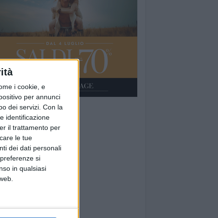
ità
ome i cookie, e
spositivo per annunci
o dei servizi.
Con la
e identificazione
er il trattamento per
icare le tue
ti dei dati personali
 preferenze si
nso in qualsiasi
 web.