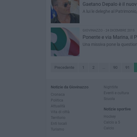
Gaetano Depalo è il nuo
A lui le deleghe al Patrimoni
GIOVINAZZO - 24 DICEMBRE 2015
Ponente e via Marina, il 
Una missiva pone la questione
Precedente
1
2
...
90
91
Notizie da Giovinazzo
Nightlife
Eventi e cultura
Cronaca
Scuola
Politica
Attualità
Notizie sportive
Vita di città
Hockey
Territorio
Calcio a 5
Enti locali
Calcio
Turismo