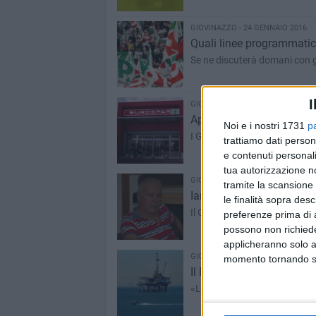
GIOVINAZZO - 24 GENNAIO 2016
Quali linee programmatiche
Se ne discuterà domani con gli
I
GIOVINAZZO - 21 GENNAIO 2016
Apre l'Eurospar. Colapric
Noi e i nostri 1731
p
I Giovani Comuniste/i sosten
trattiamo dati person
e contenuti personali
tua autorizzazione no
GIOVINAZZO - 20 GENNAIO 2016
tramite la scansione 
Iannone e polemiche, Bon
le finalità sopra des
Il Consigliere replica al colle
preferenze prima di 
possono non richieder
applicheranno solo a
GIOVINAZZO - 19 GENNAIO 2016
momento tornando su 
Il PD locale contro le triv
«La Regione Puglia difenda la 