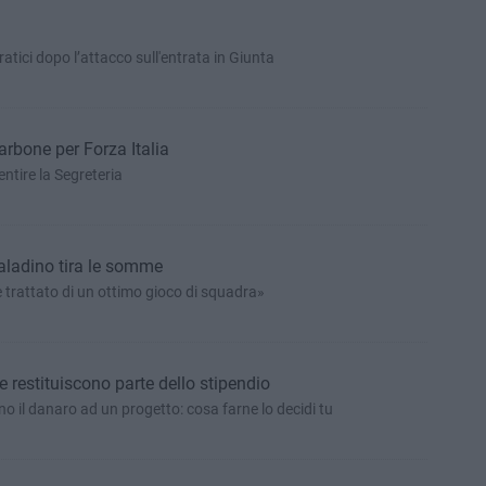
atici dopo l’attacco sull'entrata in Giunta
carbone per Forza Italia
entire la Segreteria
aladino tira le somme
è trattato di un ottimo gioco di squadra»
le restituiscono parte dello stipendio
ano il danaro ad un progetto: cosa farne lo decidi tu