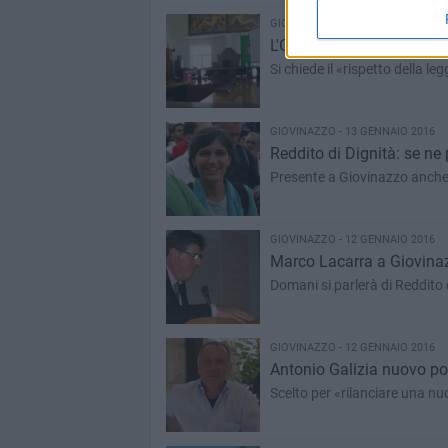
GIOVINAZZO - 17 GENNAIO 2016
L'Osservatorio attacca D
Si chiede il «rispetto della leg
GIOVINAZZO - 13 GENNAIO 2016
Reddito di Dignità: se ne 
Presente a Giovinazzo anche 
GIOVINAZZO - 12 GENNAIO 2016
Marco Lacarra a Giovina
Domani si parlerà di Reddito 
GIOVINAZZO - 12 GENNAIO 2016
Antonio Galizia nuovo po
Scelto per «rilanciare una nu