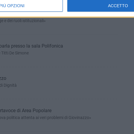
PIÙ OPZIONI
ACCETTO
epalma dopo l'ultimo Consiglio Comunale
ge e dei ruoli istituzionali»
parla presso la sala Polifonica
Titti De Simone
zzo
di Dignità
rtavoce di Area Popolare
ova politica attenta ai veri problemi di Giovinazzo»