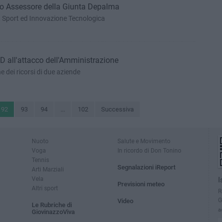
vo Assessore della Giunta Depalma
o, Sport ed Innovazione Tecnologica
PD all'attacco dell'Amministrazione
 dei ricorsi di due aziende
92
93
94
...
102
Successiva
Nuoto
Salute e Movimento
Voga
In ricordo di Don Tonino
Tennis
Segnalazioni iReport
Arti Marziali
Vela
I
Previsioni meteo
Altri sport
R
G
Video
Le Rubriche di
a
GiovinazzoViva