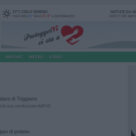
37
°C
CIELO SERENO
NOTIZIE DA
G
31.5°
OGGI MIN
23°
MAX
A
GIOVINAZZO
DIRETTORE
ANTO
IREPORT
METEO
VIDEO
daco di Triggiano
e la sua conduzione dell'IVE
uppo di potere»