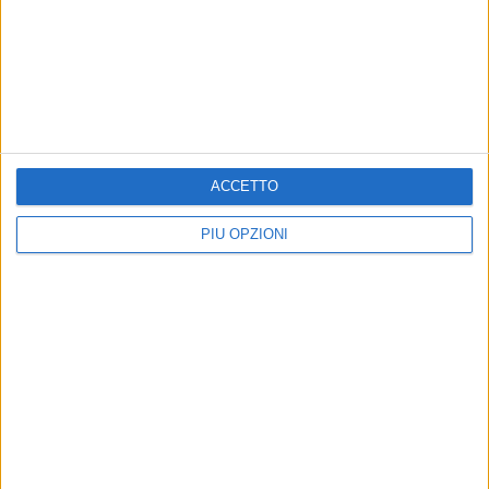
GIOVINAZZO - 23 OTTOBRE 2014
A Miragica si può imparare a passi da Gigante.
Precedente
1
2
...
93
94
95
96
97
ACCETTO
Successiva
PIÙ OPZIONI