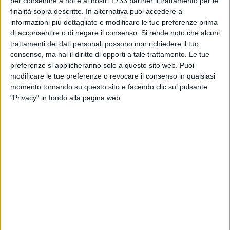
per consentire a noi e ai nostri 1733 partner il trattamento per le
GIOVINAZZO - 13 NOVEMBRE 2014
Paola Natalicchio ospite di Librincittà
finalità sopra descritte. In alternativa puoi accedere a
informazioni più dettagliate e modificare le tue preferenze prima
di acconsentire o di negare il consenso.
Si rende noto che alcuni
trattamenti dei dati personali possono non richiedere il tuo
GIOVINAZZO - 12 NOVEMBRE 2014
consenso, ma hai il diritto di opporti a tale trattamento. Le tue
Il “miracolo” approda in televisione
preferenze si applicheranno solo a questo sito web. Puoi
modificare le tue preferenze o revocare il consenso in qualsiasi
momento tornando su questo sito e facendo clic sul pulsante
GIOVINAZZO - 11 NOVEMBRE 2014
"Privacy" in fondo alla pagina web.
Corso di formazione giornalistica in Sala San
Felice
GIOVINAZZO - 8 NOVEMBRE 2014
Time Zones per una serata fuori dalla routine
musicale
GIOVINAZZO - 7 NOVEMBRE 2014
Recuperare il dialetto attraverso la poesia