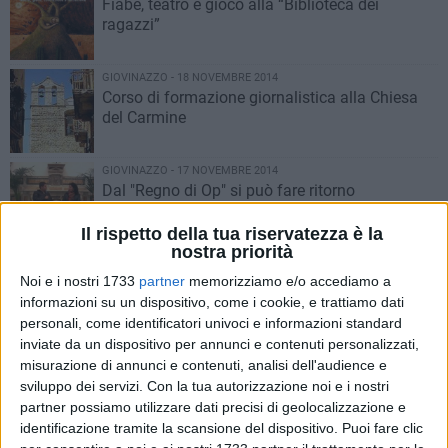
Fiabe, teatro e gioco alla “Biblioteca dei
ragazzi”
GIOVINAZZO - 18 NOVEMBRE 2014
Corso di formazione giornalistica alla Chiesa
del Carmine
GIOVINAZZO - 17 NOVEMBRE 2014
Dal "Regno di Op" si può fare ritorno
Il rispetto della tua riservatezza è la
nostra priorità
GIOVINAZZO - 14 NOVEMBRE 2014
Noi e i nostri 1733
partner
memorizziamo e/o accediamo a
Musica e ritmo alla San Felice
informazioni su un dispositivo, come i cookie, e trattiamo dati
personali, come identificatori univoci e informazioni standard
inviate da un dispositivo per annunci e contenuti personalizzati,
GIOVINAZZO - 14 NOVEMBRE 2014
misurazione di annunci e contenuti, analisi dell'audience e
Cristina Chiabotto al Caffè Al Duomo
sviluppo dei servizi.
Con la tua autorizzazione noi e i nostri
partner possiamo utilizzare dati precisi di geolocalizzazione e
identificazione tramite la scansione del dispositivo. Puoi fare clic