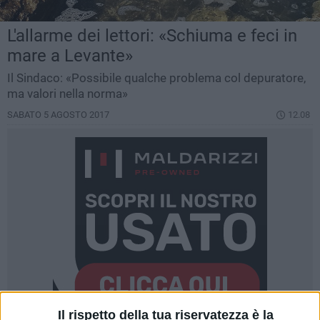
L'allarme dei lettori: «Schiuma e feci in
mare a Levante»
Il Sindaco: «Possibile qualche problema col depuratore,
ma valori nella norma»
SABATO 5 AGOSTO 2017
12.08
Il rispetto della tua riservatezza è la