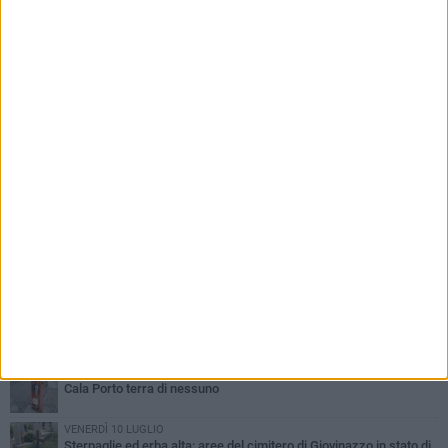
dell'Adriatico e del Mar Ionio
PIÙ LETTI QUESTA SETTIMANA
MARTEDÌ 30 GIUGNO
Cala Porto terra di nessuno
VENERDÌ 10 LUGLIO
Sterpaglie ed erba alta: aree del cimitero di Giovinazzo in stato di