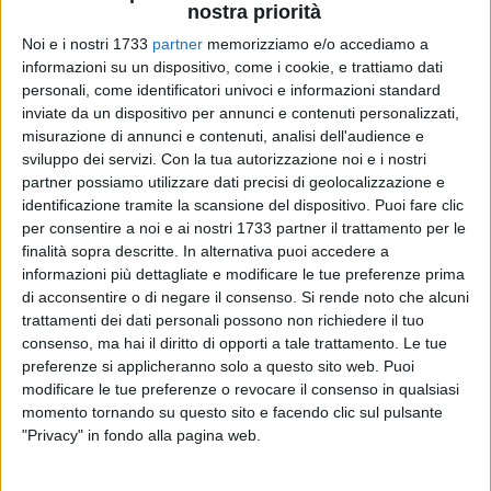
nostra priorità
141
A cura di
Noi e i nostri 1733
partner
memorizziamo e/o accediamo a
GIANLUCA BATTISTA
informazioni su un dispositivo, come i cookie, e trattiamo dati
personali, come identificatori univoci e informazioni standard
inviate da un dispositivo per annunci e contenuti personalizzati,
misurazione di annunci e contenuti, analisi dell'audience e
sviluppo dei servizi.
Con la tua autorizzazione noi e i nostri
partner possiamo utilizzare dati precisi di geolocalizzazione e
identificazione tramite la scansione del dispositivo. Puoi fare clic
Sono ormai diverse le segnalazioni di voi lettori sulle
per consentire a noi e ai nostri 1733 partner il trattamento per le
condizioni del mare nella zona
alle spalle del Punto di primo
finalità sopra descritte. In alternativa puoi accedere a
informazioni più dettagliate e modificare le tue preferenze prima
intervento e in
Località Cappella
, sul lungomare di Levante.
di acconsentire o di negare il consenso.
Si rende noto che alcuni
trattamenti dei dati personali possono non richiedere il tuo
Schiuma, cattivo odore e c'è chi sostiene di
aver visto
consenso, ma hai il diritto di opporti a tale trattamento. Le tue
galleggiare feci.
Il tutto si verifica sempre o quasi in tarda
preferenze si applicheranno solo a questo sito web. Puoi
mattinata da ormai qualche giorno. I cittadini che si recano
modificare le tue preferenze o revocare il consenso in qualsiasi
in spiaggia sono seriamente preoccupati e ci hanno chiesto
momento tornando su questo sito e facendo clic sul pulsante
un intervento per chiarire questa situazione con gli
"Privacy" in fondo alla pagina web.
amministratori.