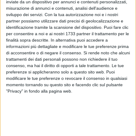
ALTRI VIDEO PUBBLICATI DI RECENTE
inviate da un dispositivo per annunci e contenuti personalizzati,
misurazione di annunci e contenuti, analisi dell'audience e
sviluppo dei servizi.
Con la tua autorizzazione noi e i nostri
partner possiamo utilizzare dati precisi di geolocalizzazione e
identificazione tramite la scansione del dispositivo. Puoi fare clic
per consentire a noi e ai nostri 1733 partner il trattamento per le
finalità sopra descritte. In alternativa puoi accedere a
informazioni più dettagliate e modificare le tue preferenze prima
di acconsentire o di negare il consenso.
Si rende noto che alcuni
SOCIAL VIDEO
1 MINUTO
SOCIAL VIDEO
55 SECONDI
trattamenti dei dati personali possono non richiedere il tuo
100x100 Maturi edizione 2026, le
100x100 Maturi edizione 2026, le
consenso, ma hai il diritto di opporti a tale trattamento. Le tue
interviste: Adrian Fartade
interviste: Cristina Piscitelli
preferenze si applicheranno solo a questo sito web. Puoi
modificare le tue preferenze o revocare il consenso in qualsiasi
momento tornando su questo sito e facendo clic sul pulsante
"Privacy" in fondo alla pagina web.
SOCIAL VIDEO
1 MINUTO
SOCIAL VIDEO
49 SECONDI
100x100 Maturi edizione 2026: il
100x100 Maturi edizione 2026, le
video racconto dell'evento
interviste: Giuseppe Maldera