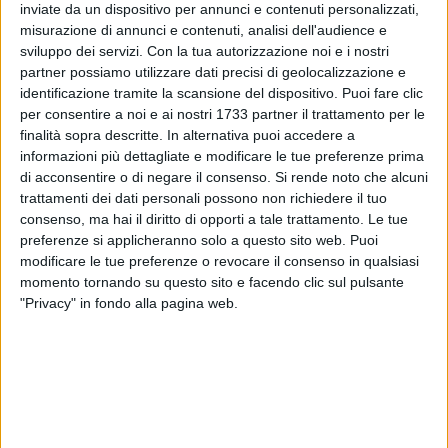
inviate da un dispositivo per annunci e contenuti personalizzati,
ALTRI VIDEO PUBBLICATI DI RECENTE
misurazione di annunci e contenuti, analisi dell'audience e
sviluppo dei servizi.
Con la tua autorizzazione noi e i nostri
partner possiamo utilizzare dati precisi di geolocalizzazione e
identificazione tramite la scansione del dispositivo. Puoi fare clic
per consentire a noi e ai nostri 1733 partner il trattamento per le
finalità sopra descritte. In alternativa puoi accedere a
informazioni più dettagliate e modificare le tue preferenze prima
di acconsentire o di negare il consenso.
Si rende noto che alcuni
trattamenti dei dati personali possono non richiedere il tuo
SOCIAL VIDEO
1 MINUTO
SOCIAL VIDEO
55 SECONDI
consenso, ma hai il diritto di opporti a tale trattamento. Le tue
100x100 Maturi edizione 2026, le
100x100 Maturi edizione 2026, le
preferenze si applicheranno solo a questo sito web. Puoi
interviste: Adrian Fartade
interviste: Cristina Piscitelli
modificare le tue preferenze o revocare il consenso in qualsiasi
momento tornando su questo sito e facendo clic sul pulsante
"Privacy" in fondo alla pagina web.
SOCIAL VIDEO
1 MINUTO
SOCIAL VIDEO
49 SECONDI
100x100 Maturi edizione 2026: il
100x100 Maturi edizione 2026, le