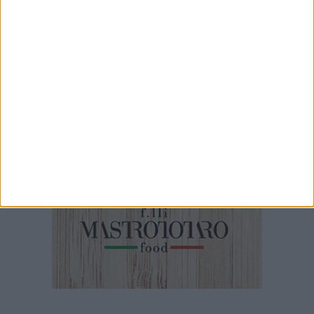
1 MINUTO
100x100 Maturi edizione 2026, le interviste: Adrian Fartade
1 MINUTO
100X100 Maturi - Il video backstage dell'edizione 2025