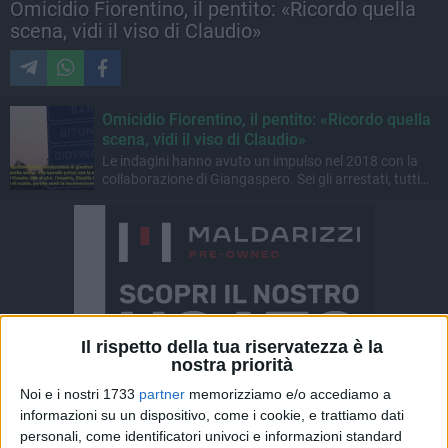
Omicidio Fiorentino, il pentito: «Ricordo quella
scena, vidi il viso di Claudio»
Omicidio Fiorentino, il pentito: «Ricordo quella
scena, vidi il viso di Claudio»
Le indagini hanno avuto un impulso nel 2018 con la
collaborazione di Giangaspero. Sei gli arrestati, tutti
affiliati ai Di Cosola
Il rispetto della tua riservatezza è la
nostra priorità
Noi e i nostri 1733
partner
memorizziamo e/o accediamo a
informazioni su un dispositivo, come i cookie, e trattiamo dati
personali, come identificatori univoci e informazioni standard