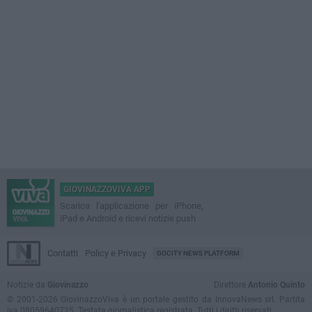
GIOVINAZZOVIVA APP
Scarica l'applicazione per iPhone,
iPad e Android e ricevi notizie push
Contatti
Policy e Privacy
GOCITY NEWS PLATFORM
Notizie da
Giovinazzo
Direttore
Antonio Quinto
© 2001-2026 GiovinazzoViva è un portale gestito da InnovaNews srl. Partita
iva 08059640725. Testata giornalistica registrata. Tutti i diritti riservati.