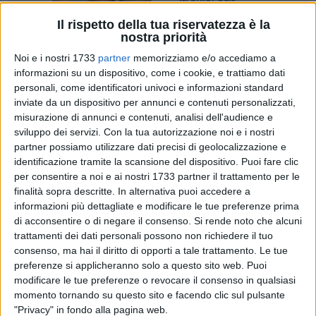
Il rispetto della tua riservatezza è la
nostra priorità
7
A cura di
GIANLUCA BATTISTA
Noi e i nostri 1733
partner
memorizziamo e/o accediamo a
informazioni su un dispositivo, come i cookie, e trattiamo dati
personali, come identificatori univoci e informazioni standard
inviate da un dispositivo per annunci e contenuti personalizzati,
Sono ancora in vendita, sino alle ore 17.30 di domani, 21
misurazione di annunci e contenuti, analisi dell'audience e
dicembre, i biglietti per assistere a
Bari-Parma,
il match clou
sviluppo dei servizi.
Con la tua autorizzazione noi e i nostri
della ventesima giornata del campionato di serie B, in
partner possiamo utilizzare dati precisi di geolocalizzazione e
programma allo Stadio San Nicola giovedì 21 dicembre, alle
identificazione tramite la scansione del dispositivo. Puoi fare clic
ore 20.30.
per consentire a noi e ai nostri 1733 partner il trattamento per le
finalità sopra descritte. In alternativa puoi accedere a
informazioni più dettagliate e modificare le tue preferenze prima
Escluse le curve, i tagliandi sono acquistabili sul circuito
di acconsentire o di negare il consenso.
Si rende noto che alcuni
VivaTicket
oppure li si può comprare a Giovinazzo recandosi
trattamenti dei dati personali possono non richiedere il tuo
presso
Mondo SportBet, in via Molfetta n.69.
Questi i prezzi:
consenso, ma hai il diritto di opporti a tale trattamento. Le tue
preferenze si applicheranno solo a questo sito web. Puoi
Interi
modificare le tue preferenze o revocare il consenso in qualsiasi
CURVA NORD
: € 13,00 + € 1,50 (Prevendita)
momento tornando su questo sito e facendo clic sul pulsante
"Privacy" in fondo alla pagina web.
CURVA SUD:
€ 13,00 + € 1,50 (Prevendita)