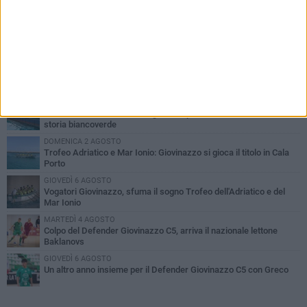
PIÙ LETTI QUESTA SETTIMANA
SABATO 1 AGOSTO
Il Defender Giovinazzo C5 pone sempre fiducia in Marolla
MARTEDÌ 4 AGOSTO
U.S. Giovinazzo Calcio: una giornata per ricordare chi ha fatto la
storia biancoverde
DOMENICA 2 AGOSTO
Trofeo Adriatico e Mar Ionio: Giovinazzo si gioca il titolo in Cala
Porto
GIOVEDÌ 6 AGOSTO
Vogatori Giovinazzo, sfuma il sogno Trofeo dell'Adriatico e del
Mar Ionio
MARTEDÌ 4 AGOSTO
Colpo del Defender Giovinazzo C5, arriva il nazionale lettone
Baklanovs
GIOVEDÌ 6 AGOSTO
Un altro anno insieme per il Defender Giovinazzo C5 con Greco