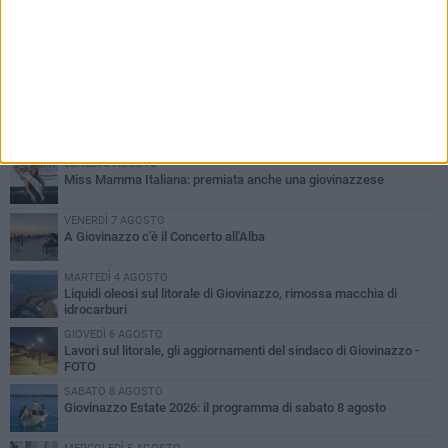
PIÙ LETTI QUESTA SETTIMANA
LUNEDÌ 3 AGOSTO
Miss Mamma Italiana: premiata anche una giovinazzese
VENERDÌ 7 AGOSTO
A Giovinazzo c'è il Concerto all'Alba
MARTEDÌ 4 AGOSTO
Liquidi oleosi sul litorale di Giovinazzo, rimossa macchia di
idrocarburi
GIOVEDÌ 6 AGOSTO
Lavori sul litorale, gli aggiornamenti del sindaco di Giovinazzo -
FOTO
SABATO 8 AGOSTO
Giovinazzo Estate 2026: il programma di sabato 8 agosto