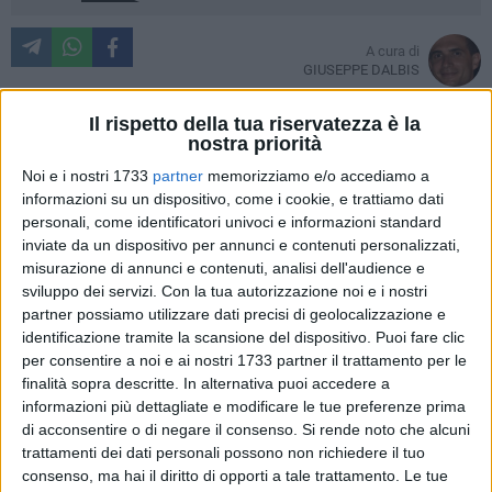
A cura di
GIUSEPPE DALBIS
Il rispetto della tua riservatezza è la
nostra priorità
Il Partito Democratico, non è certo un mistero, giudica
Noi e i nostri 1733
partner
memorizziamo e/o accediamo a
estremamente fallimentare l'operato dell'attuale
informazioni su un dispositivo, come i cookie, e trattiamo dati
Amministrazione comunale. La bocciatura arriva su tutti i
personali, come identificatori univoci e informazioni standard
fronti ma questa volta è il verde pubblico ad essere
inviate da un dispositivo per annunci e contenuti personalizzati,
considerato «un autentico e devastante biglietto da visita
misurazione di annunci e contenuti, analisi dell'audience e
sviluppo dei servizi.
Con la tua autorizzazione noi e i nostri
politico di Depalma e di questa sua sciagurata
partner possiamo utilizzare dati precisi di geolocalizzazione e
Amministrazione».
identificazione tramite la scansione del dispositivo. Puoi fare clic
per consentire a noi e ai nostri 1733 partner il trattamento per le
«Al pari di altri settori di pubblico intervento - asseriscono da
finalità sopra descritte. In alternativa puoi accedere a
piazza Vittorio Emanuele II - e dopo tre anni di assoluta
informazioni più dettagliate e modificare le tue preferenze prima
assenza d'idee, lo spirito riformatore che anima questo
di acconsentire o di negare il consenso.
Si rende noto che alcuni
provetto Sindaco, sembra basato sulla devastazione di
trattamenti dei dati personali possono non richiedere il tuo
consenso, ma hai il diritto di opporti a tale trattamento. Le tue
quanto realizzato precedentemente a Giovinazzo e su una