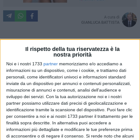
A cura di
GIANLUCA BATTISTA
L'ultimo Consiglio Comunale ha lasciato il segno. Troppo
Il rispetto della tua riservatezza è la
nostra priorità
importanti i punti 3 e 4 per non essere discussi subito,
secondo la maggioranza, troppo importanti per non rifletterci
Noi e i nostri 1733
partner
memorizziamo e/o accediamo a
ancora su per il Partito Democratico e le opposizioni in
informazioni su un dispositivo, come i cookie, e trattiamo dati
personali, come identificatori univoci e informazioni standard
genere. Si trattava della nomina di una Commissione per il
inviate da un dispositivo per annunci e contenuti personalizzati,
Paesaggio e del mutamento del Regolamento consiliare.
misurazione di annunci e contenuti, analisi dell'audience e
sviluppo dei servizi.
Con la tua autorizzazione noi e i nostri
Da qui una conferenza stampa del PD, che aveva accusato
partner possiamo utilizzare dati precisi di geolocalizzazione e
di scarsa democrazia la maggioranza, ed una netta replica
identificazione tramite la scansione del dispositivo. Puoi fare clic
dei partiti al governo cittadino, che avevano asserito che la
per consentire a noi e ai nostri 1733 partner il trattamento per le
mancanza di numero legale della prima chiamata e l'uscita
finalità sopra descritte. In alternativa puoi accedere a
informazioni più dettagliate e modificare le tue preferenze prima
di scena per protesta durante la discussione in Aula, fossero
di acconsentire o di negare il consenso.
Si rende noto che alcuni
solo un " teatrino" ben orchestrato dalle forze di opposizione.