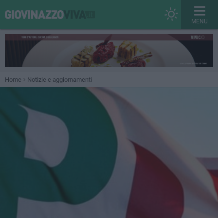
MENU
Home
Notizie e aggiornamenti