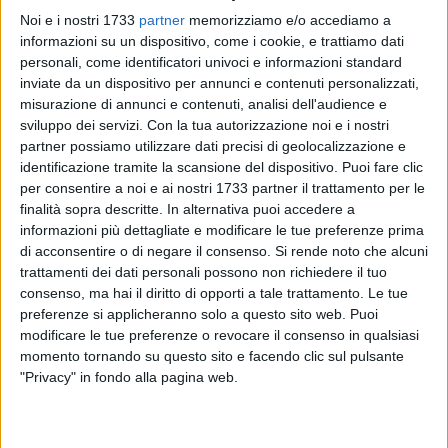
Noi e i nostri 1733
partner
memorizziamo e/o accediamo a
informazioni su un dispositivo, come i cookie, e trattiamo dati
personali, come identificatori univoci e informazioni standard
inviate da un dispositivo per annunci e contenuti personalizzati,
Sventato il furto di un grosso quantitativo di ortaggi. Un
misurazione di annunci e contenuti, analisi dell'audience e
quintale di cavoli, infatti, stava per prendere il volo, quando è
sviluppo dei servizi.
Con la tua autorizzazione noi e i nostri
partner possiamo utilizzare dati precisi di geolocalizzazione e
arrivata una pattuglia delle Guardie Campestri a mettere il
identificazione tramite la scansione del dispositivo. Puoi fare clic
bastone fra le ruote a due malviventi.
per consentire a noi e ai nostri 1733 partner il trattamento per le
finalità sopra descritte. In alternativa puoi accedere a
Nella serata di ieri, gli uomini in divisa del Consorzio di via
informazioni più dettagliate e modificare le tue preferenze prima
Gioia, durante un controllo di routine in un fondo agricolo in
di acconsentire o di negare il consenso.
Si rende noto che alcuni
località Piscina Titta, hanno scorto, in ombra, degli individui
trattamenti dei dati personali possono non richiedere il tuo
che all'arrivo degli agenti si sono allontanati velocemente a
consenso, ma hai il diritto di opporti a tale trattamento. Le tue
preferenze si applicheranno solo a questo sito web. Puoi
piedi, in differenti direzioni. La banda s'è così dispersa nelle
modificare le tue preferenze o revocare il consenso in qualsiasi
campagne, abbandonando la refurtiva. All'arrivo delle
momento tornando su questo sito e facendo clic sul pulsante
Guardie Campestri è stato svolto un sopralluogo
"Privacy" in fondo alla pagina web.
approfondito: sul terreno sono rimasti tre sacchi di cavoli del
peso di circa un quintale, restituiti al proprietario. E
avrebbero preso il volo verso chissà quali lidi, se l'intervento