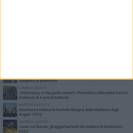
PIÙ LETTI QUESTA SETTIMANA
LUNEDÌ 3 AGOSTO
Miss Mamma Italiana: premiata anche una giovinazzese
MARTEDÌ 4 AGOSTO
Liquidi oleosi sul litorale di Giovinazzo, rimossa macchia di
idrocarburi
MERCOLEDÌ 5 AGOSTO
Problemi raccolta plastica in Puglia: l'assessora Ciliento prova a
spegnere le polemiche
LUNEDÌ 3 AGOSTO
«Giovinazzo, a che punto siamo?»: PrimaVera Alternativa traccia
il bilancio di 4 anni di Sollecito
MARTEDÌ 4 AGOSTO
Giovinazzo celebra la festività liturgica della Madonna degli
Angeli - FOTO
GIOVEDÌ 6 AGOSTO
Lavori sul litorale, gli aggiornamenti del sindaco di Giovinazzo -
FOTO