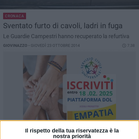
CRONACA
Sventato furto di cavoli, ladri in fuga
Le Guardie Campestri hanno recuperato la refurtiva
GIOVINAZZO -
GIOVEDÌ 23 OTTOBRE 2014
7.38
Il rispetto della tua riservatezza è la
nostra priorità