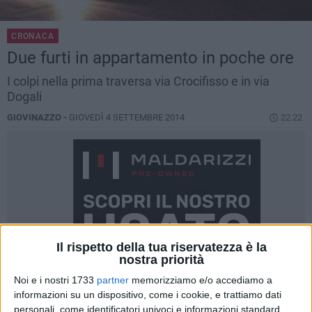
CRONACA
Due furti in appartamento in poche ore
I colpi nella prima traversa via Crocifisso e in via
Dogali
GIOVINAZZO -
GIOVEDÌ 4 SETTEMBRE 2014
22.22
Il rispetto della tua riservatezza è la
nostra priorità
Noi e i nostri 1733
partner
memorizziamo e/o accediamo a
informazioni su un dispositivo, come i cookie, e trattiamo dati
personali, come identificatori univoci e informazioni standard