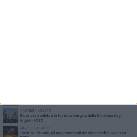
PIÙ LETTI QUESTA SETTIMANA
LUNEDÌ 3 AGOSTO
Miss Mamma Italiana: premiata anche una giovinazzese
MARTEDÌ 4 AGOSTO
Liquidi oleosi sul litorale di Giovinazzo, rimossa macchia di
idrocarburi
MERCOLEDÌ 5 AGOSTO
Problemi raccolta plastica in Puglia: l'assessora Ciliento prova a
spegnere le polemiche
LUNEDÌ 3 AGOSTO
«Giovinazzo, a che punto siamo?»: PrimaVera Alternativa traccia
il bilancio di 4 anni di Sollecito
MARTEDÌ 4 AGOSTO
Giovinazzo celebra la festività liturgica della Madonna degli
Angeli - FOTO
GIOVEDÌ 6 AGOSTO
Lavori sul litorale, gli aggiornamenti del sindaco di Giovinazzo -