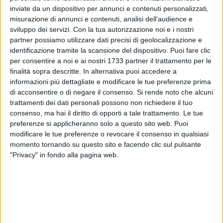
inviate da un dispositivo per annunci e contenuti personalizzati,
misurazione di annunci e contenuti, analisi dell'audience e
sviluppo dei servizi.
Con la tua autorizzazione noi e i nostri
partner possiamo utilizzare dati precisi di geolocalizzazione e
identificazione tramite la scansione del dispositivo. Puoi fare clic
Topi d'appartamento in azione tra il pomeriggio e la serata di
per consentire a noi e ai nostri 1733 partner il trattamento per le
finalità sopra descritte. In alternativa puoi accedere a
ieri a Giovinazzo. Sono rimasti a bocca asciutta, però, i
informazioni più dettagliate e modificare le tue preferenze prima
delinquenti che hanno messo a soqquadro un appartamento
di acconsentire o di negare il consenso.
Si rende noto che alcuni
al secondo piano in via Dogali: entrati da una finestra non
trattamenti dei dati personali possono non richiedere il tuo
hanno portato via nulla. I proprietari dell'abitazione, al rientro
consenso, ma hai il diritto di opporti a tale trattamento. Le tue
a casa, hanno trovato la porta sbarrata dall'interno. E i ladri,
preferenze si applicheranno solo a questo sito web. Puoi
accortisi di essere stati scoperti, hanno rinunciato al colpo e
modificare le tue preferenze o revocare il consenso in qualsiasi
si sono dati alla fuga prima dell'arrivo dei Carabinieri della
momento tornando su questo sito e facendo clic sul pulsante
"Privacy" in fondo alla pagina web.
locale Stazione.
Altri malviventi (oppure gli stessi?) si sono invece introdotti
in un'abitazione al primo piano della prima traversa di via
Crocifisso approfittando dell'assenza della proprietaria.
Avuto così via libera, hanno assaltato la cassaforte, che è