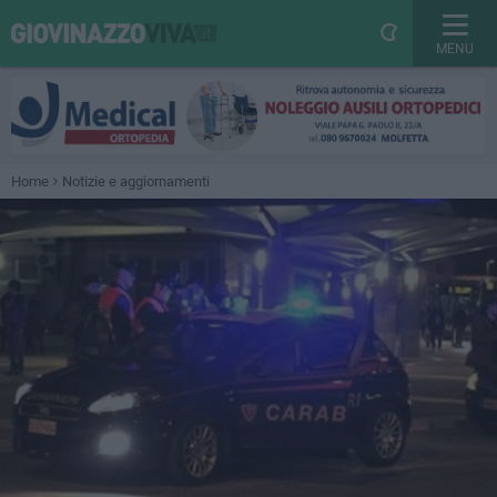
MENU
Home
Notizie e aggiornamenti