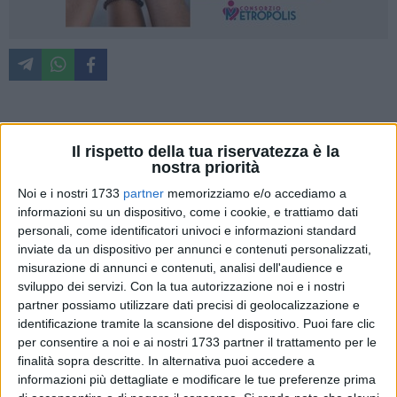
«Quando l'arroganza non ha limiti. Anche la Segretaria
Il rispetto della tua riservatezza è la
Generale Teresa De Leo sbatte la porta in faccia a Tommaso
nostra priorità
Depalma, Vito Favuzzi e Michele Sollecito ed abbandona».
Noi e i nostri 1733
partner
memorizziamo e/o accediamo a
Inizia così la nota del Partito Democratico che arriva a
informazioni su un dispositivo, come i cookie, e trattiamo dati
pochissime ore dalla massima assise cittadina convocata
personali, come identificatori univoci e informazioni standard
per questa mattina, alle ore 09.30, in seduta ordinaria.
inviate da un dispositivo per annunci e contenuti personalizzati,
misurazione di annunci e contenuti, analisi dell'audience e
«L'arroganza, la vergogna ed i disastri di questa combriccola
sviluppo dei servizi.
Con la tua autorizzazione noi e i nostri
Depalma sono infiniti ed interminabili. In queste ultime
partner possiamo utilizzare dati precisi di geolocalizzazione e
identificazione tramite la scansione del dispositivo. Puoi fare clic
settimane - si legge ancora nella nota - il Comune di
per consentire a noi e ai nostri 1733 partner il trattamento per le
Giovinazzo è scosso da un altro caso riguardante il
finalità sopra descritte. In alternativa puoi accedere a
personale amministrativo (ma anche politico) che ha la
informazioni più dettagliate e modificare le tue preferenze prima
responsabilità di controllo sulla gestione pubblica della