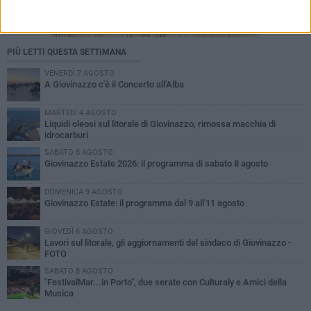
PIÙ LETTI QUESTA SETTIMANA
VENERDÌ 7 AGOSTO
A Giovinazzo c'è il Concerto all'Alba
MARTEDÌ 4 AGOSTO
Liquidi oleosi sul litorale di Giovinazzo, rimossa macchia di
idrocarburi
SABATO 8 AGOSTO
Giovinazzo Estate 2026: il programma di sabato 8 agosto
DOMENICA 9 AGOSTO
Giovinazzo Estate: il programma dal 9 all'11 agosto
GIOVEDÌ 6 AGOSTO
Lavori sul litorale, gli aggiornamenti del sindaco di Giovinazzo -
FOTO
SABATO 8 AGOSTO
"FestivalMar...in Porto", due serate con Culturaly e Amici della
Musica